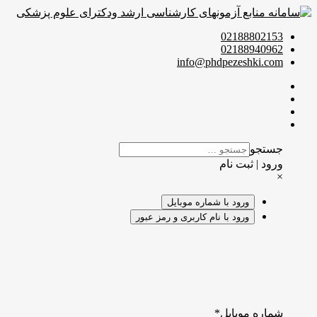
02188802153
02188940962
info@phdpezeshki.com
جستجو
ورود | ثبت نام
×
ورود با شماره موبایل
ورود با نام کاربری و رمز عبور
شماره موبایل
*