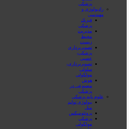
پزشکی
رادیولوژی و
مهندسی
فيزيك
پزشکی
مدیریت
محیط
زیست
تصویربرداری
پزشکی-
عصبی
تصویربرداری-
سلولی
مولکولی
هوش
مصنوعی در
پزشکی
علوم پایه پزشکی
بیولوژی تولید
مثل
پروتئومیکس
پزشکی
مولکولی