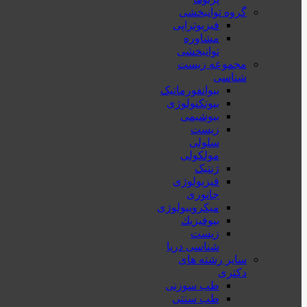
گروه توانبخشی
فیزیوتراپی
مشاوره
توانبخشی
مجموعه زیست
شناسی
بیوانفورماتیک
بیوتکنولوژی
بیوشیمی
زیست
سلولی
مولکولی
ژنتیک
فیزیولوژی
جانوری
میکروبیولوژی
بيوفيزيك
زیست
شناسی دریا
سایر رشته های
دکتری
طب سوزنی
طب سنتی