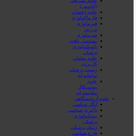
علوم تشریحی
(آناتومی)
علوم اعصاب
فارماکولوژی
فیزیولوژی
ورزش
فیزیولوژی
مهندسی بافت
نانوتکنولوژی
پزشکی
علوم سلولی
کاربردی
زیست پزشکی
سامانه ای
علوم
بیومدیکال
مقایسه ای
علوم آزمایشگاهی
انگل شناسی
باکتری شناسی
بیوتکنولوژی
پزشکی
ژنتيك پزشکی
قارچ شناسی