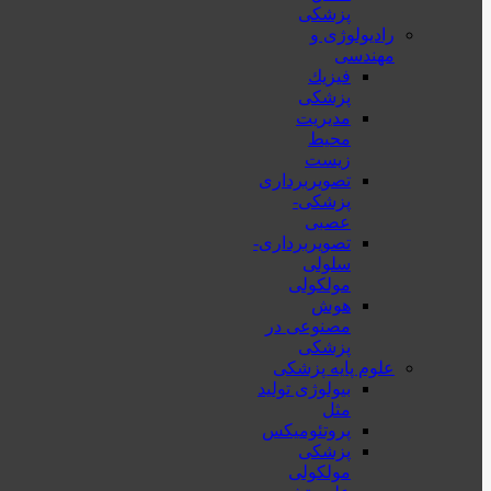
پزشکی
رادیولوژی و
مهندسی
فيزيك
پزشکی
مدیریت
محیط
زیست
تصویربرداری
پزشکی-
عصبی
تصویربرداری-
سلولی
مولکولی
هوش
مصنوعی در
پزشکی
علوم پایه پزشکی
بیولوژی تولید
مثل
پروتئومیکس
پزشکی
مولکولی