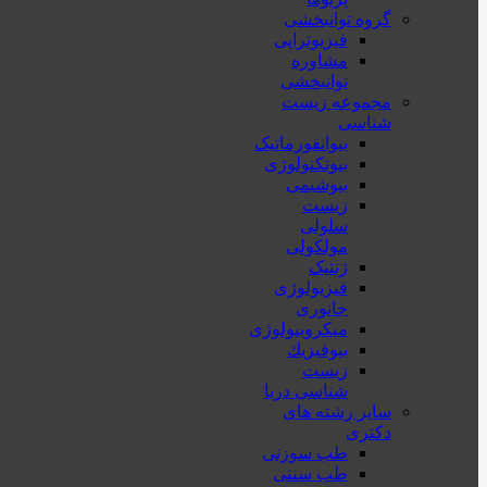
گروه توانبخشی
فیزیوتراپی
مشاوره
توانبخشی
مجموعه زیست
شناسی
بیوانفورماتیک
بیوتکنولوژی
بیوشیمی
زیست
سلولی
مولکولی
ژنتیک
فیزیولوژی
جانوری
میکروبیولوژی
بيوفيزيك
زیست
شناسی دریا
سایر رشته های
دکتری
طب سوزنی
طب سنتی