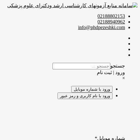
02188802153
02188940962
info@phdpezeshki.com
جستجو
ورود | ثبت نام
×
ورود با شماره موبایل
ورود با نام کاربری و رمز عبور
شماره موبایل
*