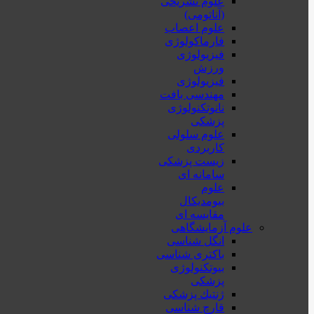
علوم تشریحی
(آناتومی)
علوم اعصاب
فارماکولوژی
فیزیولوژی
ورزش
فیزیولوژی
مهندسی بافت
نانوتکنولوژی
پزشکی
علوم سلولی
کاربردی
زیست پزشکی
سامانه ای
علوم
بیومدیکال
مقایسه ای
علوم آزمایشگاهی
انگل شناسی
باکتری شناسی
بیوتکنولوژی
پزشکی
ژنتيك پزشکی
قارچ شناسی