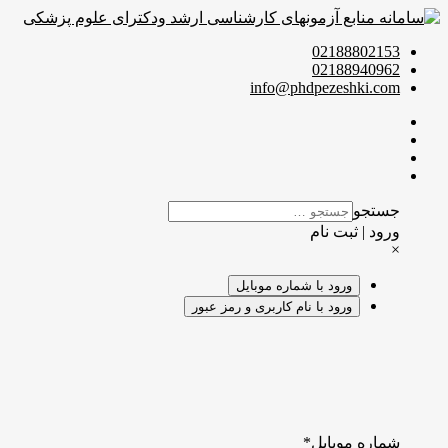
02188802153
02188940962
info@phdpezeshki.com
جستجو
ورود | ثبت نام
×
ورود با شماره موبایل
ورود با نام کاربری و رمز عبور
شماره موبایل
*