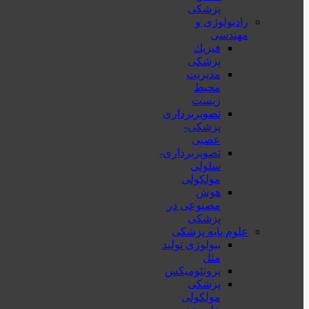
پزشکی
رادیولوژی و
مهندسی
فيزيك
پزشکی
مدیریت
محیط
زیست
تصویربرداری
پزشکی-
عصبی
تصویربرداری-
سلولی
مولکولی
هوش
مصنوعی در
پزشکی
علوم پایه پزشکی
بیولوژی تولید
مثل
پروتئومیکس
پزشکی
مولکولی