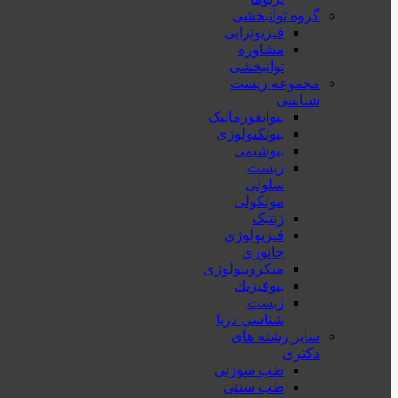
گروه توانبخشی
فیزیوتراپی
مشاوره
توانبخشی
مجموعه زیست
شناسی
بیوانفورماتیک
بیوتکنولوژی
بیوشیمی
زیست
سلولی
مولکولی
ژنتیک
فیزیولوژی
جانوری
میکروبیولوژی
بيوفيزيك
زیست
شناسی دریا
سایر رشته های
دکتری
طب سوزنی
طب سنتی