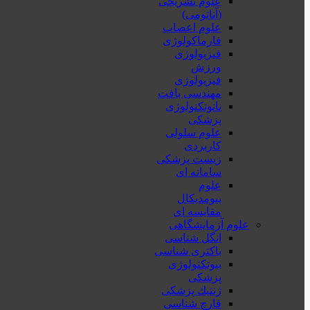
علوم تشریحی
(آناتومی)
علوم اعصاب
فارماکولوژی
فیزیولوژی
ورزش
فیزیولوژی
مهندسی بافت
نانوتکنولوژی
پزشکی
علوم سلولی
کاربردی
زیست پزشکی
سامانه ای
علوم
بیومدیکال
مقایسه ای
علوم آزمایشگاهی
انگل شناسی
باکتری شناسی
بیوتکنولوژی
پزشکی
ژنتيك پزشکی
قارچ شناسی