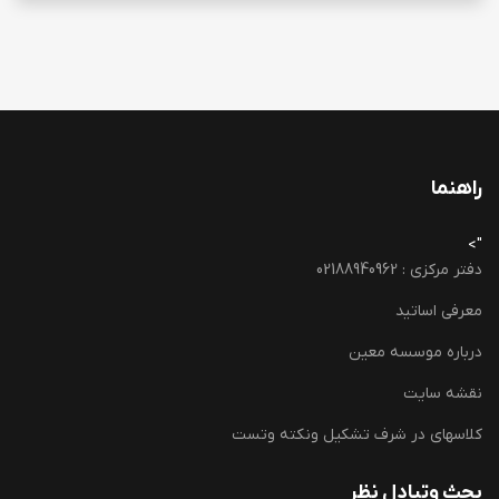
راهنما
">
دفتر مرکزی : 02188940962
معرفی اساتید
درباره موسسه معین
نقشه سایت
کلاسهای در شرف تشکیل ونکته وتست
بحث وتبادل نظر