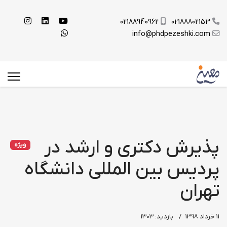
02188940962
02188802153
info@phdpezeshki.com
پذیرش دکتری و ارشد در
ویژه
پردیس بین المللی دانشگاه
تهران
11 خرداد 1398
بازدید: 1303