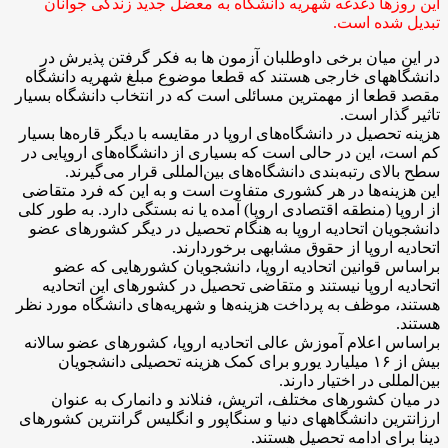
این روز‌ها دغدغه شهریه دانشگاه به معضل جدید زندگی جوانان
تبدیل شده است.
در این میان برخی داوطلبان آزمون ها به فکر گرفتن پذیرش در
دانشگاههای خارجی هستند که قطعا موضوع مبلغ شهریه دانشگاه
مقصد قطعا از مهمترین مسائلی است که در انتخاب دانشگاه بسیار
تاثیر گذار است.
هزینه تحصیل در دانشگاه‌های اروپا در مقایسه با دیگر قاره‌ها بسیار
کم است، این در حالی است که بسیاری از دانشگاه‌های اروپایی در
سطح بالای رتبه‌بندی دانشگاه‌های بین‌المللی قرار می‌گیرند.
این هزینه‌ها در هر کشوری متفاوت است و به این که فرد متقاضی
از اروپا (منطقه اقتصادی اروپا) آمده یا نه بستگی دارد. به طور کلی
دانشجویان اتحادیه اروپا به هنگام تحصیل در دیگر کشور‌های عضو
اتحادیه اروپا از حقوق مشابهی برخوردارند.
براساس قوانین اتحادیه اروپا، دانشجویان کشور‌هایی که عضو
اتحادیه اروپا نیستند و متقاضی تحصیل در کشور‌های این اتحادیه
هستند، موظف به پرداخت هزینه‌ها و شهریه‌های دانشگاه مورد نظر
هستند.
براساس اعلام آموزش عالی اتحادیه اروپا، کشور‌های عضو سالانه
بیش از ۱۶ میلیارد یورو برای کمک هزینه تحصیلی دانشجویان
بین‌المللی در اختیار دارند.
در میان کشورهای مختلف، اتریش، فنلاند و دانمارک به عنوان
ارزانترین دانشگاههای دنیا و سنگاپور و انگلیس گرانترین کشورهای
دینا برای ادامه تحصیل هستند.