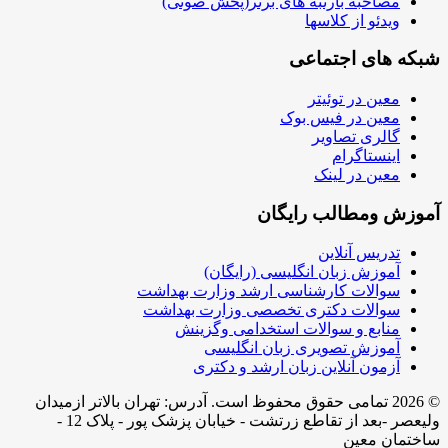
مصاحبه بارتبه های برتر(پخش صوتی)
ویدئو از کلاسها
شبکه های اجتماعی
معین در توئیتر
معین در فیس بوک
گالری تصاویر
اینستاگرام
معین در لینک
آموزش ومطالب رایگان
تدریس آنلاین
آموزش زبان انگلیسی (رایگان)
سوالات کارشناسی ارشد وزارت بهداشت
سوالات دکتری تخصصی وزارت بهداشت
منابع و سوالات استخدامی وگزینش
آموزش تصویری زبان انگلیسی
آزمون آنلاین زبان ارشد و دکتری
© 2026 تمامی حقوق محفوظ است. آدرس:‌ تهران بالاتر ازمیدان
ولیعصر -بعد از تقاطع زرتشت - خیابان پزشک پور - پلاک 12 -
ساختمان معین