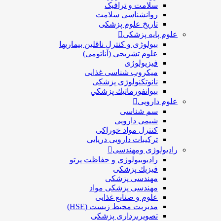
سلامت و ترافیک
روانشناسی سلامت
تاریخ علوم پزشکی
علوم پایه پزشکی
بیولوژی و کنترل ناقلین بیماریها
علوم تشریحی (آناتومی)
فیزیولوژی
ميكروب شناسی غذایی
نانوتکنولوژی پزشکی
بيوانفورماتيك پزشكي
علوم دارویی
سم شناسی
شیمی دارویی
کنترل مواد خوراکی
ترکیبات دارویی دریایی
رادیولوژی ومهندسی
رادیوبیولوژی و حفاظت پرتو
فيزيك پزشکی
مهندسی پزشکی
مهندسی پزشکی مواد
علوم و صنايع غذایی
مدیریت محیط زیست (HSE)
تصویربرداری پزشکی