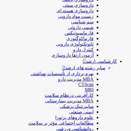
داروسازی سنتی
داروسازی هسته ای
زیست مواد دارویی
سم شناسی
شيمی داروئی
فارماسيوتيكس
فارماكوگنوزی
نانوتکنولوژی دارویی
كنترل دارو
آزمون ارتقا داروسازی
کارشناسی ارشد
سایر رشته های ارشد
بهره برداری از تأسیسات بهداشتی
MBA مدیریت دارو
CTScan
MRI
کارآفرینی درنظام سلامت
MBA مدیریت بیمارستانی
سایبرنتیک پزشکی
ایمنی صنعتی
علوم داروهای پرتوزا
مطالعات اجتماعی مؤثر بر سلامت
روانشناسی ورزشی