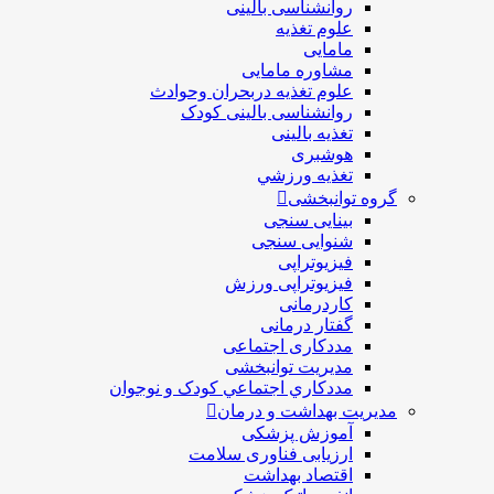
روانشناسی بالینی
علوم تغذیه
مامایی
مشاوره مامایی
علوم تغذیه دربحران وحوادث
روانشناسی بالینی کودک
تغذیه بالینی
هوشبری
تغذيه ورزشي
گروه توانبخشی
بینایی سنجی
شنوایی سنجی
فیزیوتراپی
فیزیوتراپی ورزش
کاردرمانی
گفتار درمانی
مددکاری اجتماعی
مديريت توانبخشی
مددکاري اجتماعي کودک و نوجوان
مدیریت بهداشت و درمان
آموزش پزشکی
ارزیابی فناوری سلامت
اقتصاد بهداشت