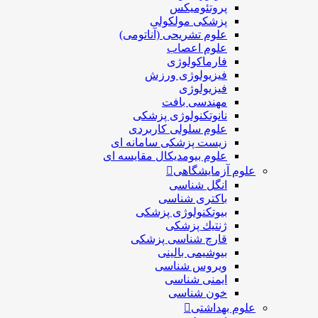
پروتئومیکس
پزشکی مولکولی
علوم تشریحی (آناتومی)
علوم اعصاب
فارماکولوژی
فیزیولوژی ورزش
فیزیولوژی
مهندسی بافت
نانوتکنولوژی پزشکی
علوم سلولی کاربردی
زیست پزشکی سامانه ای
علوم بیومدیکال مقایسه ای
علوم آزمایشگاهی
انگل شناسی
باکتری شناسی
بیوتکنولوژی پزشکی
ژنتيك پزشکی
قارچ شناسی پزشكی
بیوشیمی بالینی
ویروس شناسی
ایمنی شناسی
خون شناسی
علوم بهداشتی