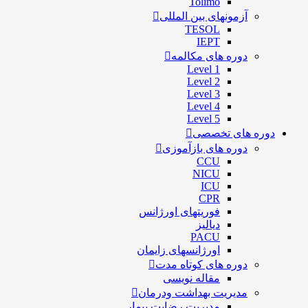
Tolimo
آزمونهای بین المللی
TESOL
IEPT
دوره های مکالمه
Level 1
Level 2
Level 3
Level 4
Level 5
دوره های تخصصی
دوره های بازآموزی
CCU
NICU
ICU
CPR
فوریتهای اورژانس
دیالیز
PACU
اورژانسهای زایمان
دوره های کوتاه مدت
مقاله نویسی
مدیریت بهداشت ودرمان
مديريت رضايت بيمار