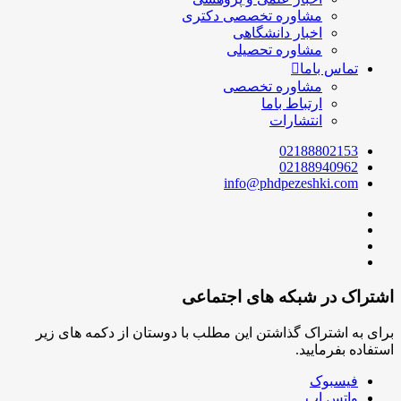
مشاوره تخصصی دکتری
اخبار دانشگاهی
مشاوره تحصیلی
تماس باما
مشاوره تخصصی
ارتباط باما
انتشارات
02188802153
02188940962
info@phdpezeshki.com
اشتراک در شبکه های اجتماعی
برای به اشتراک گذاشتن این مطلب با دوستان از دکمه های زیر
استفاده بفرمایید.
فیسبوک
واتس اپ