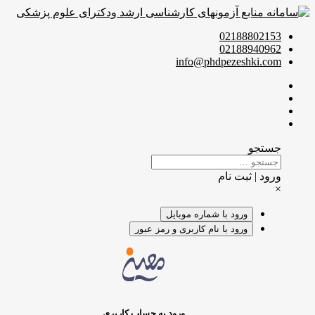
02188802153
02188940962
info@phdpezeshki.com
جستجو
ورود | ثبت نام
×
ورود با شماره موبایل
ورود با نام کاربری و رمز عبور
ورود به حساب کاربری