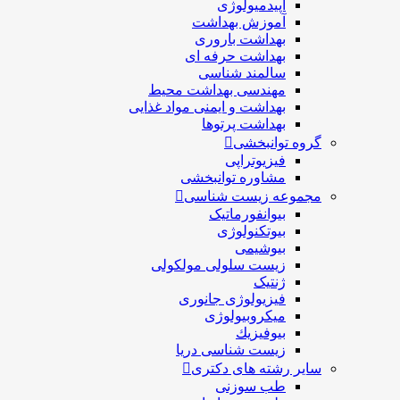
اپیدمیولوژی
آموزش بهداشت
بهداشت باروری
بهداشت حرفه ای
سالمند شناسی
مهندسی بهداشت محيط
بهداشت و ایمنی مواد غذایی
بهداشت پرتوها
گروه توانبخشی
فیزیوتراپی
مشاوره توانبخشی
مجموعه زیست شناسی
بیوانفورماتیک
بیوتکنولوژی
بیوشیمی
زیست سلولی مولکولی
ژنتیک
فیزیولوژی جانوری
میکروبیولوژی
بيوفيزيك
زیست شناسی دریا
سایر رشته های دکتری
طب سوزنی