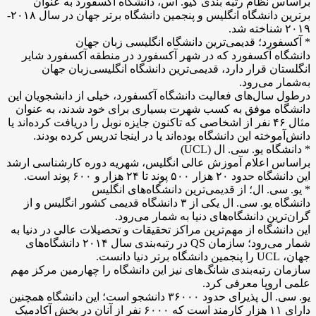
براساس نظام رتبه بندی کیو. اس، دانشگاه آکسفورد به عنوان
برترین دانشگاه انگلیس و پنجمین دانشگاه برتر جهان در سال ۲۰۱۸-
۲۰۱۹ شناخته شد.
* آکسفورد؛ قدیمی‌ترین دانشگاه انگلیسی زبان جهان
دانشگاه آکسفورد که در شهر آکسفورد در منطقه آکسفورد شایر
انگلستان قرار دارد، قدیمی‌ترین دانشگاه انگلیسی‌زبان جهان
به‌شمار می‌رود.
درطول سال‌های فعالیت دانشگاه آکسفورد، خیلی از دانشجویان این
دانشگاه موفق به کسب شهرت بسیاری برای خود شدند، به عنوان
مثال ۴۶ نفر از اشخاصی که تاکنون جایزه نوبل را دریافت کرده‌اند یا
دانش‌آموخته این دانشگاه بوده‌اند یا در اینجا تدریس کرده بودند.
* دانشگاه یو. سی. ال (UCL)
براساس اعلام آموزش عالی انگلیس، شهریه دوره کارشناسی ارشد
این دانشگاه حدود ۲۰ هزار ۵۰۰ پوند تا ۲۴ هزار و ۶۰۰ پوند است.
* یو. سی. ال؛ از قدیمی‌ترین دانشگاه‌های انگلیس
دانشگاه یو. سی. ال یکی از ۳ دانشگاه قدیمی کشور انگلیس و از
گران‌ترین دانشگاه‌های دنیا به شمار می‌رود.
این دانشگاه از مهم‌ترین مراکز تحقیقات و تحصیلات عالی در دنیا به
شمار می‌رود؛ سازمان QS در رتبه‌بندی سال ۲۰۱۴ دانشگاه‌های
جهان، UCL را پنجمین دانشگاه برتر دنیا دانست.
سازمان رتبه‌بندی شانگ‌های نیز این دانشگاه را چهارمین مرکز مهم
علمی اروپا معرفی کرد.
یو. سی. ال پذیرای حدود ۳۶۰۰۰ دانشجو است؛ این دانشگاه همچنین
دارای ۱۱ هزار کارمند است که ۶۰۰۰ نفر از آنان در بخش آکادمیک