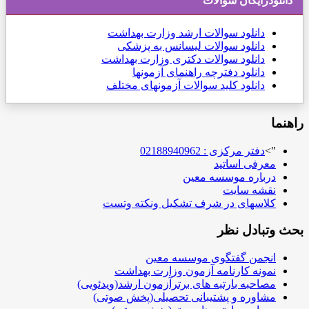
دانلودرایگان سوالات
دانلود
سوالات ارشد وزارت بهداشت
دانلود سوالات لیسانس به پزشکی
دانلود سوالات دکتری وزارت بهداشت
دانلود دفترچه راهنمای آزمونها
دانلود کلید سوالات آزمونهای مختلف
راهنما
">
دفتر مرکزی : 02188940962
معرفی اساتید
درباره موسسه معین
نقشه سایت
کلاسهای در شرف تشکیل ونکته وتست
بحث وتبادل نظر
انجمن گفتگوی موسسه معین
نمونه کارنامه آزمون وزارت بهداشت
مصاحبه بارتبه های برترآزمون ارشد(ویدئویی)
مشاوره و پشتیبانی تحصیلی(پخش صوتی)