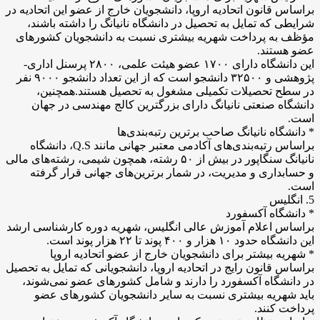
براساس قانون اتحادیه اروپا، دانشجویان خارج از عضو این اتحادیه در
شرایطی که تمایل به تحصیل در دانشگاه نانیانگ را داشته باشند،
مؤظف به پرداخت شهریه بیشتری نسبت به دانشجویان کشور‌های
عضو هستند.
این دانشگاه دارای ۱۷۰۰ عضو هیئت علمی، ۲۸۰۰ پرسنل اداری-
پژوهشی و ۳۲۵۰۰ دانشجو است که از این تعداد دانشجو ۹۰۰۰ نفر
در سطح تحصیلات تکمیلی مشغول به تحصیل هستند.همچنین،
دانشگاه صنعتی نانیانگ دارای بزرگترین کالج مهندسی در جهان
است.
* دانشگاه نانیانگ صاحب برترین رتبه‌بندی‌ها
براساس رتبه‌بندی‌های آکادمی معتبر جهانی مانند Q.S، دانشگاه
نانیانگ سنگاپور در بیش از ۵۰ رشته، همچون شیمی، رشته‌های مالی
و حسابداری و مدیریت، در شمار برترین‌های جهانی قرار گرفته
است.
5. انگلیس
* دانشگاه آکسفورد
براساس اعلام آموزش عالی انگلیس، شهریه دوره کارشناسی ارشد
این دانشگاه حدود ۱۰ هزار و ۴۰۰ پوند تا ۲۲ هزار پوند است.
* شهریه بیشتر برای دانشجویان خارج از عضو اتحادیه اروپا
براساس قانون رایج در اتحادیه اروپا، دانشجویانی که تمایل به تحصیل
در دانشگاه آکسفورد را دارند و شامل کشور‌های عضو نمی‌شوند،
باید شهریه بیشتری نسبت به سایر دانشجویان کشور‌های عضو
پرداخت کنند.