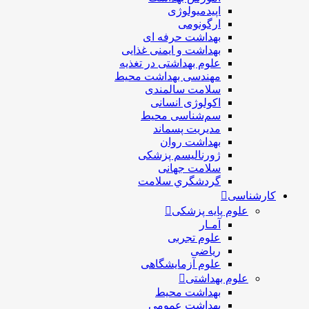
اپیدمیولوژی
ارگونومی
بهداشت حرفه ای
بهداشت و ایمنی غذایی
علوم بهداشتی در تغذیه
مهندسی بهداشت محيط
سلامت سالمندی
اکولوژی انسانی
سم‌شناسی محیط
مدیریت پسماند
بهداشت روان
ژورنالیسم پزشکی
سلامت جهانی
گردشگري سلامت
کارشناسی
علوم پایه پزشکی
آمـار
علوم تجربی
ریاضی
علوم آزمایشگاهی
علوم بهداشتی
بهداشت محیط
بهداشت عمومی