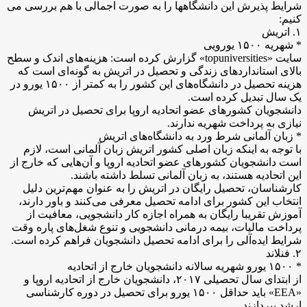
شرایط پذیرش این دانشگاهها را به صورت اجمالی با هم بررسی می
کنیم:
۱. اتریش
* شهریه ۱۵۰۰ یورویی
سایت «topuniversities» گزارش کرده است: هزینه‌های اندک و سطح
بالای استاندارد‌های زندگی و تحصیل در اتریش به گونه‌ای است که
هزینه تحصیل در دانشگاه‌های این کشور را به کمتر از ۱۵۰۰ یورو در
یک سال تبدیل کرده است.
دانشجویان کشور‌های عضو اتحادیه اروپا برای تحصیل در اتریش
نیازی به پرداخت شهریه ندارند.
* زبان آلمانی شرط ورد به دانشگاه‌های اتریش
با توجه به اینکه زبان اصلی کشور اتریش زبان آلمانی است، لازم
است دانشجویان کشور‌های عضو اتحادیه اروپا و آن‌هایی که خارج از
این اتحادیه هستند، به زبان آلمانی تسلط داشته باشند.
کارشناسان، تحصیل رایگان در اتریش را به عنوان مهم‌ترین دلیل
انتخاب این کشور برای ادامه تحصیل معرفی می‌کنند و باور دارند،
آموزش تقریبا رایگان به همراه اجازه کار دانشجویی، معافیت از
پرداخت مالیات، بیمه درمانی دانشجویی و تنوع شغل‌های پاره وقت
شرایط ایده‌آلی را برای ادامه تحصیل دانشجویان فراهم کرده است.
۲. فنلاند
* ۱۵۰۰ یورو شهریه سالانه دانشجویان خارج از اتحادیه
از ابتدای سال تحصیلی ۲۰۱۷، دانشجویان خارج از اتحادیه اروپا و
«EEA» باید حداقل ۱۵۰۰ یورو برای تحصیل در دوره کارشناسی
ارشد بپردازند.