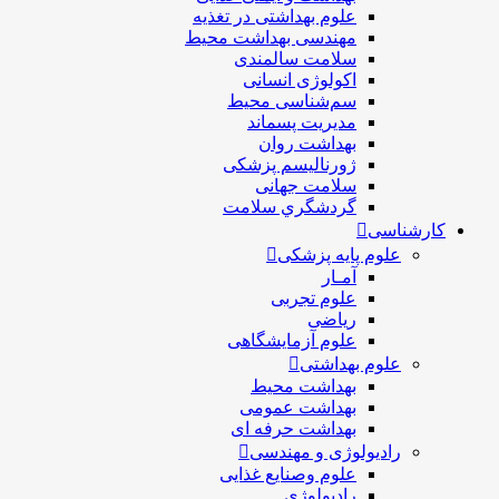
علوم بهداشتی در تغذیه
مهندسی بهداشت محيط
سلامت سالمندی
اکولوژی انسانی
سم‌شناسی محیط
مدیریت پسماند
بهداشت روان
ژورنالیسم پزشکی
سلامت جهانی
گردشگري سلامت
کارشناسی
علوم پایه پزشکی
آمـار
علوم تجربی
ریاضی
علوم آزمایشگاهی
علوم بهداشتی
بهداشت محیط
بهداشت عمومی
بهداشت حرفه ای
رادیولوژی و مهندسی
علوم وصنایع غذایی
رادیولوژی