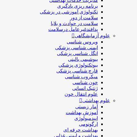
مديريت خدمات بهداشتی
برنامه ریزی یادگیری
تکنولوژی آموزشی در پزشکی
سلامت از دور
سلامت در حوادث و بلایا
پدافندغیرعامل درسلامت
علوم آزمایشگاهی
ویروس شناسی
ایمنی شناسی پزشكی
انگل شناسی پزشکی
بیوشیمی بالینی
بیوتکنولوژی پزشکی
قارچ شناسی پزشکی
ميكروب شناسی
خون شناسی
ژنتیک انسانی
علوم انتقال خون
علوم بهداشتی
آمار زیستی
آموزش بهداشت
اپیدمیولوژی
ارگونومی
بهداشت حرفه ای
بهداشت و ایمنی غذایی