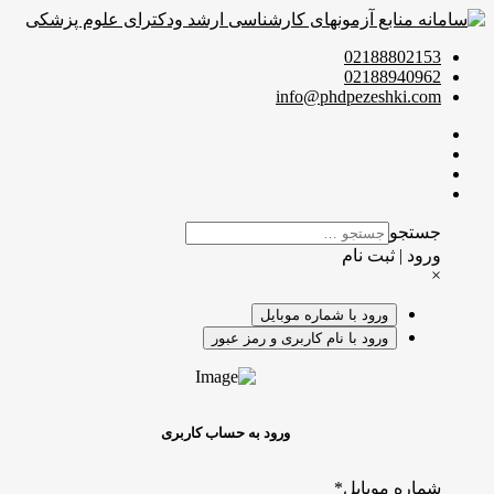
02188802153
02188940962
info@phdpezeshki.com
جستجو
ورود | ثبت نام
×
ورود با شماره موبایل
ورود با نام کاربری و رمز عبور
ورود به حساب کاربری
شماره موبایل
*