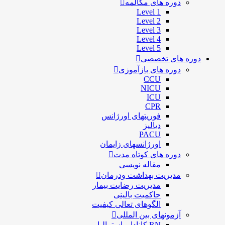
دوره های مکالمه
Level 1
Level 2
Level 3
Level 4
Level 5
دوره های تخصصی
دوره های بازآموزی
CCU
NICU
ICU
CPR
فوریتهای اورژانس
دیالیز
PACU
اورژانسهای زایمان
دوره های کوتاه مدت
مقاله نویسی
مدیریت بهداشت ودرمان
مديريت رضايت بيمار
حاكميت بالينی
الگوهای تعالی کيفيت
آزمونهای بین المللی
RN کانادا و استرالیا