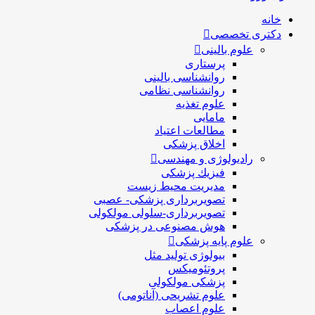
خانه
دکتری تخصصی
علوم بالینی
پرستاری
روانشناسی بالینی
روانشناسی نظامی
علوم تغذیه
مامایی
مطالعات اعتیاد
اخلاق پزشکی
رادیولوژی و مهندسی
فيزيك پزشکی
مدیریت محیط زیست
تصویربرداری پزشکی- عصبی
تصویربرداری-سلولی مولکولی
هوش مصنوعی در پزشکی
علوم پایه پزشکی
بیولوژی تولید مثل
پروتئومیکس
پزشکی مولکولی
علوم تشریحی (آناتومی)
علوم اعصاب