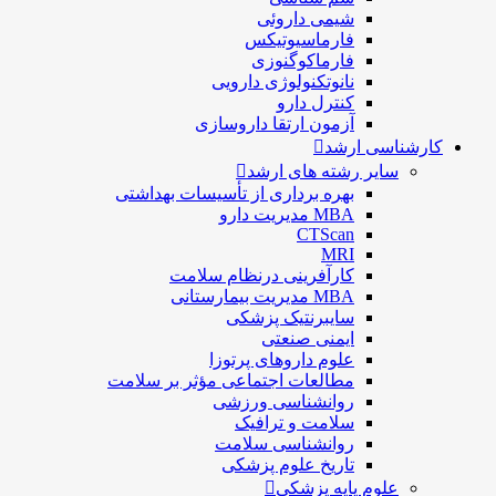
شيمی داروئی
فارماسيوتيكس
فارماكوگنوزی
نانوتکنولوژی دارویی
كنترل دارو
آزمون ارتقا داروسازی
کارشناسی ارشد
سایر رشته های ارشد
بهره برداری از تأسیسات بهداشتی
MBA مدیریت دارو
CTScan
MRI
کارآفرینی درنظام سلامت
MBA مدیریت بیمارستانی
سایبرنتیک پزشکی
ایمنی صنعتی
علوم داروهای پرتوزا
مطالعات اجتماعی مؤثر بر سلامت
روانشناسی ورزشی
سلامت و ترافیک
روانشناسی سلامت
تاریخ علوم پزشکی
علوم پایه پزشکی