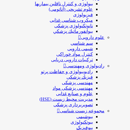
بیولوژی و کنترل ناقلین بیماریها
علوم تشریحی (آناتومی)
فیزیولوژی
ميكروب شناسی غذایی
نانوتکنولوژی پزشکی
بيوانفورماتيك پزشكي
علوم دارویی
سم شناسی
شیمی دارویی
کنترل مواد خوراکی
ترکیبات دارویی دریایی
رادیولوژی ومهندسی
رادیوبیولوژی و حفاظت پرتو
فيزيك پزشکی
مهندسی پزشکی
مهندسی پزشکی مواد
علوم و صنايع غذایی
مدیریت محیط زیست (HSE)
تصویربرداری پزشکی
مجموعه زیست شناسی
بیوشیمی
بیوتکنولوژی
بیوفیزیک