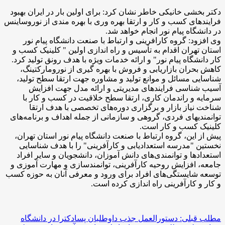
دکتر بخشی خانیکی خاطر نشان کرد: برای اولین بار در ایران بهبود
فرایندهای کسب و کار و ارتقا بهره وری با بهره مندی از نوروساینس
در دانشگاه پیام نور انجام خواهد شد.
وی افزود: گروه کارافرینی و ارتباط با صنعت دانشگاه پیام نور
استان تهران اقدام به تأسیس و راه اندازی اولین " کلینیک کسب و
کار دانشگاه پیام نور" و ارائه خدمات ویژه با هدف رونق تولید کرد.
کاهش بحران بازاریابی و فروش با بهره گیری از نورومارکتینگ،
شناسایی مسائل و موانع تولید و مشاوره جهت ارتقا سطح تولید،
آسیب شناسی فرایندهای مدیریتی و ارائه مدل جهت افزایش
سرمایه و راندمان کاری، ارتقا سطح خلاقیت در کسب و کار با
شناخت نیاز بازار و برگزاری دوره‌های تخصصی با هدف ارتقا
توانمندیهای فردی، گروهی و سازمانی از جمله اهداف و برنامه‌های
کلینیک کسب و کار است.
پیش از این، گروه ارتباط با صنعت دانشگاه پیام نور استان تهران،
نخستین "مدرسه استعدادیابی و کارآفرینی" را با هدف شناسایی
استعدادها و توانمندی‌های دانش آموزان، دانشجویان و سایر افراد
جامعه، افزایش روحیه کارآفرینی، توانمندسازی و مهارت آموزی و
توسعه شایستگی‌های افراد برای ورود و معرفی آنان به حوزه کسب
و کار و کارآفرینی راه اندازی کرده است.
مطلب قبلی: دستورالعمل جذب داوطلبان پسادکترا در دانشگاه