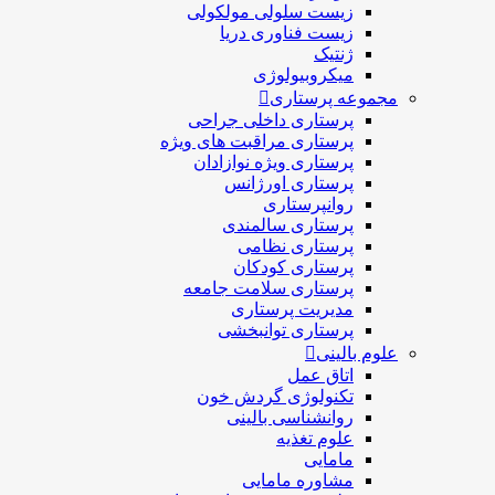
زیست سلولی مولکولی
زیست فناوری دریا
ژنتیک
میکروبیولوژی
مجموعه پرستاری
پرستاری داخلی جراحی
پرستاری مراقبت های ويژه
پرستاری ويژه نوازادان
پرستاری اورژانس
روانپرستاری
پرستاری سالمندی
پرستاری نظامی
پرستاری کودکان
پرستاری سلامت جامعه
مدیریت پرستاری
پرستاری توانبخشی
علوم بالینی
اتاق عمل
تکنولوژی گردش خون
روانشناسی بالینی
علوم تغذیه
مامایی
مشاوره مامایی