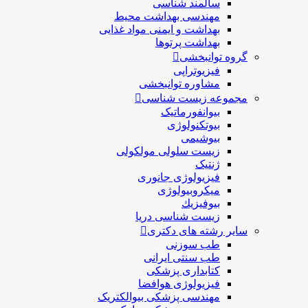
سالمند شناسی
مهندسی بهداشت محيط
بهداشت و ایمنی مواد غذایی
بهداشت پرتوها
گروه توانبخشی
فیزیوتراپی
مشاوره توانبخشی
مجموعه زیست شناسی
بیوانفورماتیک
بیوتکنولوژی
بیوشیمی
زیست سلولی مولکولی
ژنتیک
فیزیولوژی جانوری
میکروبیولوژی
بيوفيزيك
زیست شناسی دریا
سایر رشته های دکتری
طب سوزنی
طب سنتی ایرانی
کتابداری پزشکی
فیزیولوژی هوافضا
مهندسی پزشکی بیوالکتریک