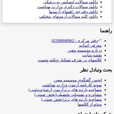
دانلود سوالات لیسانس به پزشکی
دانلود سوالات دکتری وزارت بهداشت
دانلود دفترچه راهنمای آزمونها
دانلود کلید سوالات آزمونهای مختلف
راهنما
">
دفتر مرکزی : 02188940962
معرفی اساتید
درباره موسسه معین
نقشه سایت
کلاسهای در شرف تشکیل ونکته وتست
بحث وتبادل نظر
انجمن گفتگوی موسسه معین
نمونه کارنامه آزمون وزارت بهداشت
مصاحبه بارتبه های برترآزمون ارشد(ویدئویی)
مشاوره و پشتیبانی تحصیلی(پخش صوتی)
مصاحبه بارتبه های برتر(پخش صوتی)
ویدئو از کلاسها