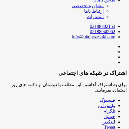
مشاوره تخصصی
ارتباط باما
انتشارات
02188802153
02188940962
info@phdpezeshki.com
اشتراک در شبکه های اجتماعی
برای به اشتراک گذاشتن این مطلب با دوستان از دکمه های زیر
استفاده بفرمایید.
فیسبوک
واتس اپ
تلگرام
جیمیل
لینکدین
Tweet