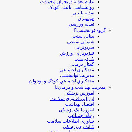
علوم تغذیه دربحران وحوادث
روانشناسی بالینی کودک
تغذیه بالینی
هوشبری
تغذيه ورزشي
گروه توانبخشی
بینایی سنجی
شنوایی سنجی
فیزیوتراپی
فیزیوتراپی ورزش
کاردرمانی
گفتار درمانی
مددکاری اجتماعی
مديريت توانبخشی
مددکاري اجتماعي کودک و نوجوان
مدیریت بهداشت و درمان
آموزش پزشکی
ارزیابی فناوری سلامت
اقتصاد بهداشت
انفورماتیک پزشکی
رفاه اجتماعی
فناوری اطلاعات سلامت
کتابداری پزشکی