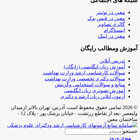
شبکه های اجتماعی
معین در توئیتر
معین در فیس بوک
گالری تصاویر
اینستاگرام
معین در لینک
آموزش ومطالب رایگان
تدریس آنلاین
آموزش زبان انگلیسی (رایگان)
سوالات کارشناسی ارشد وزارت بهداشت
سوالات دکتری تخصصی وزارت بهداشت
منابع و سوالات استخدامی وگزینش
آموزش تصویری زبان انگلیسی
آزمون آنلاین زبان ارشد و دکتری
© 2026 تمامی حقوق محفوظ است. آدرس:‌ تهران بالاتر ازمیدان
ولیعصر -بعد از تقاطع زرتشت - خیابان پزشک پور - پلاک 12 -
ساختمان معین
جستجو
منوی ورود