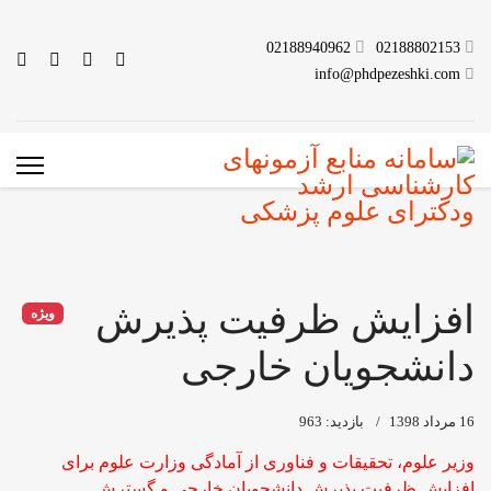
02188940962
02188802153
info@phdpezeshki.com
افزایش ظرفیت پذیرش
ویژه
دانشجویان خارجی
16 مرداد 1398
بازدید: 963
وزیر علوم، تحقیقات و فناوری از آمادگی وزارت علوم برای
افزایش ظرفیت پذیرش دانشجویان خارجی و گسترش