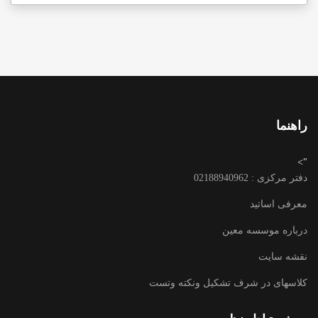
راهنما
">
دفتر مرکزی : 02188940962
معرفی اساتید
درباره موسسه معین
نقشه سایت
کلاسهای در شرف تشکیل ونکته وتست