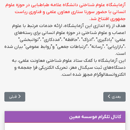
آزمایشگاه علوم شناختی دانشگاه علامه طباطبایی در حوزه علوم
انسانی با حضور سورنا ستاری معاون علمی و فناوری ریاست
جمهوری افتتاح شد.
هدف از راه اندازی این آزمایشگاه، ارائه خدمات مرتبط با علوم
اعصاب و علوم شناختی در حوزه علوم انسانی برای رسته‌های
علمی: "یادگیری" ،"ادراک" ،"حافظه" ،"مددکاری" ،"توانبخشی"
،"بازاریابی" ،"رسانه" ،"ارتباطات جمعی" و"روابط عمومی" بیان شده
است.
این آزمایشگاه با کمک ستاد علوم شناختی معاونت علمی، به
دستگاه‌های ثبت سیگنال مغز، تحریک الکتریکی فرا جمجمه و
الکتروانسفالوگرام مجهز شده است.
مطلب بعدی: شروع ثبت نام آزمون MSRT آبان 98
مطلب قبلی: 
بعدی
قبلی
کانال تلگرام موسسه معین