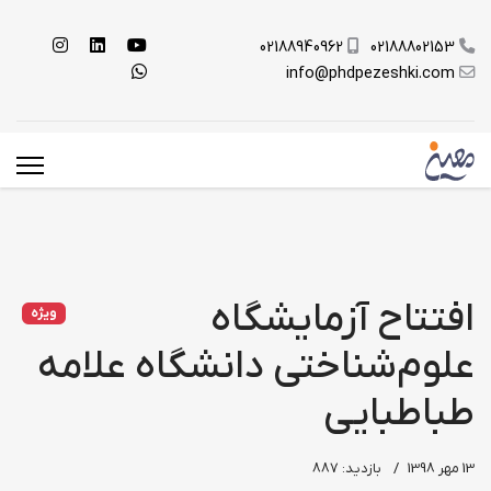
02188940962
02188802153
info@phdpezeshki.com
افتتاح آزمایشگاه
ویژه
علوم‌شناختی دانشگاه علامه
طباطبایی
13 مهر 1398
بازدید: 887