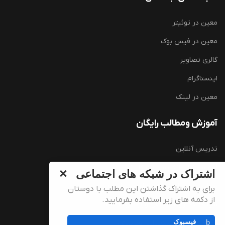
معین در توئیتر
معین در فیس بوک
گالری تصاویر
اینستاگرام
معین در لینک
آموزش ومطالب رایگان
تدریس آنلاین
آموزش زبان انگلیسی (رایگان)
اشتراک در شبکه های اجتماعی
سوالات کارشناسی ارشد وزارت بهداشت
برای به اشتراک گذاشتن این مطلب با دوستان
از دکمه های زیر استفاده بفرمایید.
سوالات دکتری تخصصی وزارت بهداشت
فیسبوک
منابع و سوالات استخدامی وگزینش