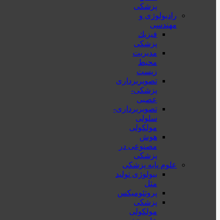
پزشکی
رادیولوژی و
مهندسی
فيزيك
پزشکی
مدیریت
محیط
زیست
تصویربرداری
پزشکی-
عصبی
تصویربرداری-
سلولی
مولکولی
هوش
مصنوعی در
پزشکی
علوم پایه پزشکی
بیولوژی تولید
مثل
پروتئومیکس
پزشکی
مولکولی