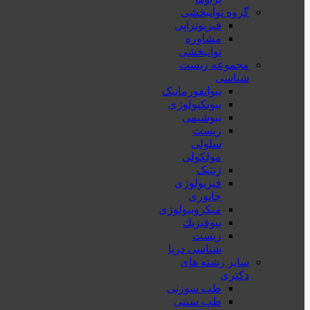
گروه توانبخشی
فیزیوتراپی
مشاوره
توانبخشی
مجموعه زیست
شناسی
بیوانفورماتیک
بیوتکنولوژی
بیوشیمی
زیست
سلولی
مولکولی
ژنتیک
فیزیولوژی
جانوری
میکروبیولوژی
بيوفيزيك
زیست
شناسی دریا
سایر رشته های
دکتری
طب سوزنی
طب سنتی