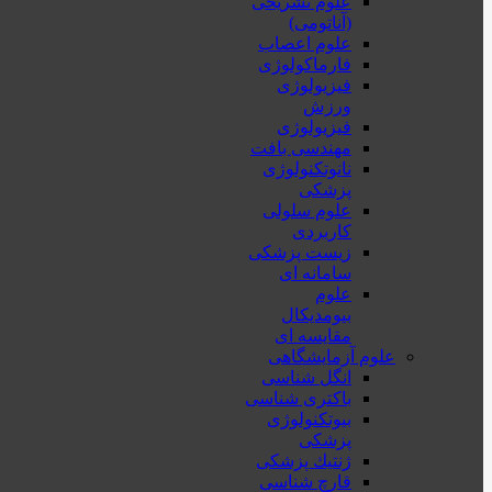
علوم تشریحی
(آناتومی)
علوم اعصاب
فارماکولوژی
فیزیولوژی
ورزش
فیزیولوژی
مهندسی بافت
نانوتکنولوژی
پزشکی
علوم سلولی
کاربردی
زیست پزشکی
سامانه ای
علوم
بیومدیکال
مقایسه ای
علوم آزمایشگاهی
انگل شناسی
باکتری شناسی
بیوتکنولوژی
پزشکی
ژنتيك پزشکی
قارچ شناسی