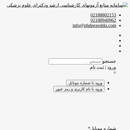
02188802153
02188940962
info@phdpezeshki.com
جستجو
ورود | ثبت نام
×
ورود با شماره موبایل
ورود با نام کاربری و رمز عبور
شماره موبایل
*