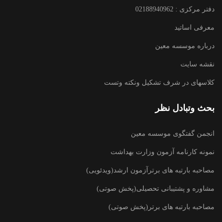
دفتر مرکزی : 02188940962
معرفی اساتید
درباره موسسه معین
نقشه سایت
کلاسهای در شرف تشکیل ونکته وتست
بحث وتبادل نظر
انجمن گفتگوی موسسه معین
نمونه کارنامه آزمون وزارت بهداشت
مصاحبه بارتبه های برترآزمون ارشد(ویدئویی)
مشاوره و پشتیبانی تحصیلی(پخش صوتی)
مصاحبه بارتبه های برتر(پخش صوتی)