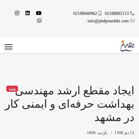
02188940962
02188802153
info@phdpezeshki.com
ایجاد مقطع ارشد مهندسی
ویژه
بهداشت حرفه‌ای و ایمنی کار
در مشهد
12 دی 1398
بازدید: 1608