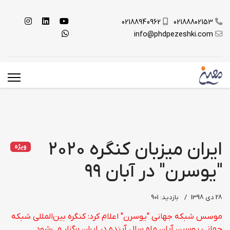
02188940962
02188802153
info@phdpezeshki.com
ایران میزبان کنگره ۲۰۲۰
ویژه
"یوسرن" در آبان ۹۹
28 دی 1398
بازدید: 901
موسس شبکه جهانی "یوسرن" اعلام کرد: کنگره بین‌المللی شبکه
جهانی یوسرن آبان ماه سال آینده در ایران برگزار می‌شود.