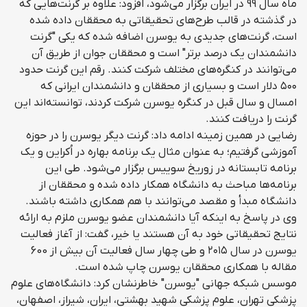
ماه سال ۹۹ در ایران برگزار می‌شود، افزود: علاوه بر گرنت‌هایی که
در گذشته در قالب طرح‌های تحقیقاتی به محققان داده شده
است، گرنت‌های جدیدی به یوسرن اضافه شده که یکی "گرنت
دانشمندان یک درصد برتر" است و محققان جوان از طریق آن
می‌توانند در کنگره‌های مختلف شرکت کنند. رقم این گرنت حدود
۵۰۰ دلار است و بسیاری از محققان و دانشمندان ایرانی که
امسال و سال قبل در کنگره یوسرن شرکت کردند، توانسته‌اند این
گرنت را دریافت کنند.
رضایی در همین زمینه ادامه داد: گرنت دیگر یوسرن را در حوزه
آموزشی گرفتیم؛ به عنوان مثال یک برنامه بهاره در اُکراین و یک
برنامه تابستانه در زوریخ سوییس برگزار می‌شود. طی این
برنامه‌ها مباحث به دانشگاه همکار داده شده و محققان از
دانشگاه مبدأ و مقصد می‌توانند با هم همکاری داشته باشند.
وی در پاسخ به اینکه آیا دانشمندان عضو یوسرن ملزم به ارائه
نتایج تحقیقاتی خود به آن هستند یا خیر، گفت: از آغاز فعالیت
یوسرن در سال ۲۰۱۵ و طی چهار سال فعالیت آن بیش از 600
مقاله با همکاری محققان یوسرن چاپ شده است.
موسس شبکه جهانی "یوسرن" خاطرنشان کرد: دانشگاه‌های علوم
پزشکی تهران، علوم پزشکی شهید بهشتی، ایران، شیراز، اصفهان،