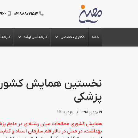
0962
02188802153
خانه
دکتری تخصصی
کارشناسی ارشد
کارشنا
نخستین همایش کشوری م
پزشکی
19 بهمن 1398
بازدید: 991
همایش کشوری مطالعات میان رشته‌ای در علوم پزش
بهداشت، در محل در تالار قلم سازمان اسناد و کتابخا