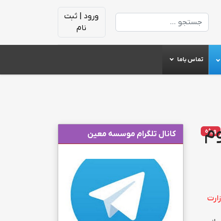
ورود | ثبت
جستجو
نام
تماس باما
م
ویژه
کانال تلگرام موسسه معین
ارت