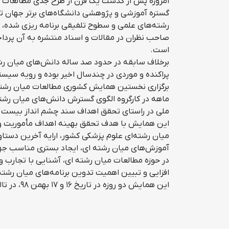
امروزه پس از گذشت یک قرن از طرح جدی مطالعات م
گستره آموزشی و پژوهشی دانشگاه‌های برتر جهان ت
رشته‌های علمی و سطوح تلفیقی برنامه ریزی شده، 
صاحب نظران در مقالات و اسناد منتشره به آن پرداخ
است.
برخلاف سابقه در حدود صد ساله دانش‌های میان رشت
پراکنده و موردی در چندسال اخیر بوده و رویه سی
برگزاری نخستین همایش کشوری مطالعات میان رشته‌ا
ماهه در کارگروه الگوی گسترش دانش‌های میان رشت
ملی در راستای تحقق اهداف سند چشم انداز بیست 
این همایش با هدف تحقق بهینه اهداف مأموریت و
میان رشته‌ای علوم پزشکی کشور، ارایه آخرین دستاو
آموزش‌های میان رشته ای، ایجاد بستری مناسب ج
در حوزه مطالعات میان رشته ای، آشنایی با تجارب و
افزایی و تبیین اهمیت تدوین برنامه‌های میان رشت
این همایش دو روزه در تاریخ ۱۶ و ۱۷ بهمن ۹۸، در تالار قلم سازمان اسناد و کتابخانه ملی ایران، برگزار شد.