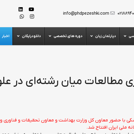
info@phdpezeshki.com
0218894
سی
دپارتمان زبان
دوره های تخصصی
دانلودرایگان
اخبار
طالعات میان رشته‌ای در علو
کی با حضور معاون کل وزارت بهداشت و معاون تحقیقات و فناوری وز
نه ملی ایران افتتاح شد.