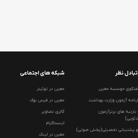
بادل نظر
شبکه های اجتماعی
فتگوی موسسه معین
معین در توئیتر
رنامه آزمون وزارت بهداشت
معین در فیس بوک
ارتبه های برترآزمون
گالری تصاویر
دئویی)
اینستاگرام
و پشتیبانی تحصیلی(پخش صوتی)
معین در لینک