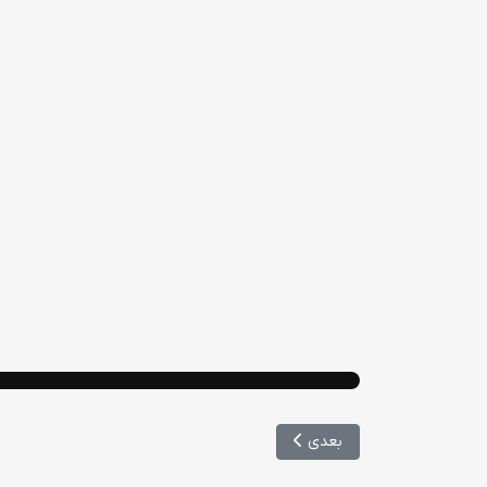
مطلب بعدی: رونمایی سامانه مدیریت هوشمند بیمارست
بعدی