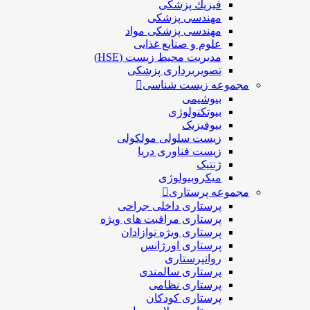
فيزيك پزشکی
مهندسی پزشکی
مهندسی پزشکی مواد
علوم و صنايع غذایی
مدیریت محیط زیست (HSE)
تصویربرداری پزشکی
مجموعه زیست شناسی
بیوشیمی
بیوتکنولوژی
بیوفیزیک
زیست سلولی مولکولی
زیست فناوری دریا
ژنتیک
میکروبیولوژی
مجموعه پرستاری
پرستاری داخلی جراحی
پرستاری مراقبت های ويژه
پرستاری ويژه نوازادان
پرستاری اورژانس
روانپرستاری
پرستاری سالمندی
پرستاری نظامی
پرستاری کودکان