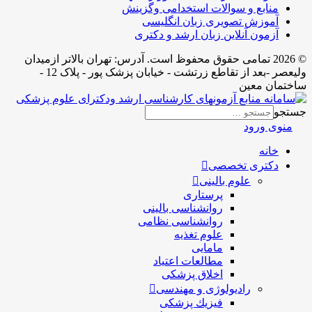
منابع و سوالات استخدامی وگزینش
آموزش تصویری زبان انگلیسی
آزمون آنلاین زبان ارشد و دکتری
© 2026 تمامی حقوق محفوظ است. آدرس:‌ تهران بالاتر ازمیدان
ولیعصر -بعد از تقاطع زرتشت - خیابان پزشک پور - پلاک 12 -
ساختمان معین
جستجو
منوی ورود
خانه
دکتری تخصصی
علوم بالینی
پرستاری
روانشناسی بالینی
روانشناسی نظامی
علوم تغذیه
مامایی
مطالعات اعتیاد
اخلاق پزشکی
رادیولوژی و مهندسی
فيزيك پزشکی