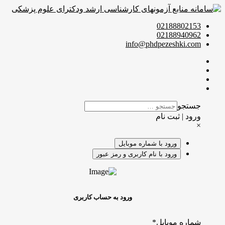
02188802153
02188940962
info@phdpezeshki.com
جستجو
ورود | ثبت نام
×
ورود با شماره موبایل
ورود با نام کاربری و رمز عبور
ورود به حساب کاربری
شماره موبایل
*