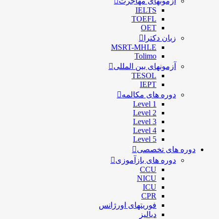
آزمونهای مهاجرت
IELTS
TOEFL
OET
زبان دکترا
MSRT-MHLE
Tolimo
آزمونهای بین المللی
TESOL
IEPT
دوره های مکالمه
Level 1
Level 2
Level 3
Level 4
Level 5
دوره های تخصصی
دوره های بازآموزی
CCU
NICU
ICU
CPR
فوریتهای اورژانس
دیالیز