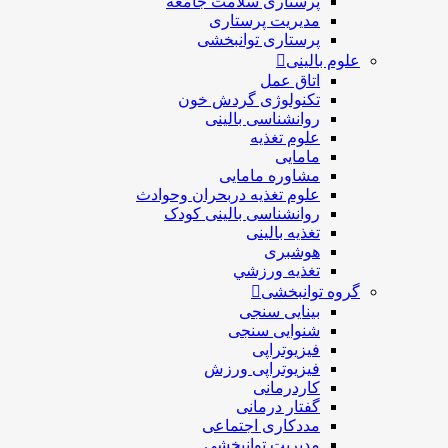
پرستاری سلامت جامعه
مدیریت پرستاری
پرستاری توانبخشی
علوم بالینی
اتاق عمل
تکنولوژی گردش خون
روانشناسی بالینی
علوم تغذیه
مامایی
مشاوره مامایی
علوم تغذیه دربحران وحوادث
روانشناسی بالینی کودک
تغذیه بالینی
هوشبری
تغذيه ورزشي
گروه توانبخشی
بینایی سنجی
شنوایی سنجی
فیزیوتراپی
فیزیوتراپی ورزش
کاردرمانی
گفتار درمانی
مددکاری اجتماعی
مديريت توانبخشی