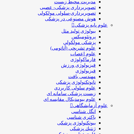
مدیریت محیط زیست
تصویربرداری پزشکی- عصبی
تصویربرداری-سلولی مولکولی
هوش مصنوعی در پزشکی
علوم پایه پزشکی
بیولوژی تولید مثل
پروتئومیکس
پزشکی مولکولی
علوم تشریحی (آناتومی)
علوم اعصاب
فارماکولوژی
فیزیولوژی ورزش
فیزیولوژی
مهندسی بافت
نانوتکنولوژی پزشکی
علوم سلولی کاربردی
زیست پزشکی سامانه ای
علوم بیومدیکال مقایسه ای
علوم آزمایشگاهی
انگل شناسی
باکتری شناسی
بیوتکنولوژی پزشکی
ژنتيك پزشکی