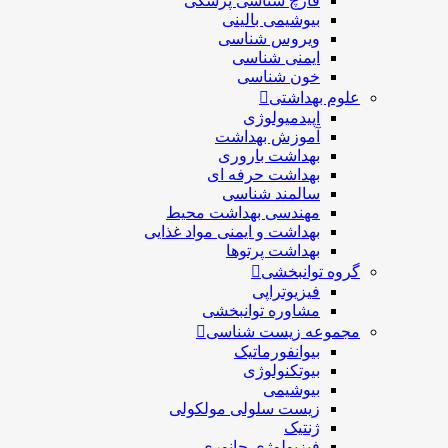
قارچ شناسی پزشكی
بیوشیمی بالینی
ویروس شناسی
ایمنی شناسی
خون شناسی
علوم بهداشتی
اپیدمیولوژی
آموزش بهداشت
بهداشت باروری
بهداشت حرفه ای
سالمند شناسی
مهندسی بهداشت محيط
بهداشت و ایمنی مواد غذایی
بهداشت پرتوها
گروه توانبخشی
فیزیوتراپی
مشاوره توانبخشی
مجموعه زیست شناسی
بیوانفورماتیک
بیوتکنولوژی
بیوشیمی
زیست سلولی مولکولی
ژنتیک
فیزیولوژی جانوری