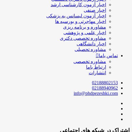
اخبار آزمون کارشناسی ارشد
اخبار صنفی
اخبار آزمون لیسانس به پزشکی
اخبار مهاجرتی و بورسیه ها
مشاوره و برنامه ریزی
اخبار علمی و پژوهشی
مشاوره تخصصی دکتری
اخبار دانشگاهی
مشاوره تحصیلی
تماس باما
مشاوره تخصصی
ارتباط باما
انتشارات
02188802153
02188940962
info@phdpezeshki.com
اشتراک در شبکه های اجتماعی