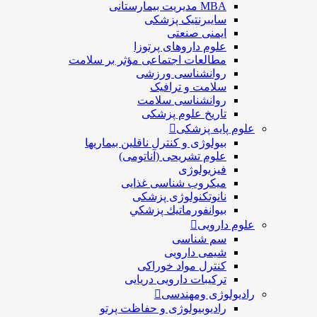
MBA مدیریت بیمارستانی
سایبرنتیک پزشکی
ایمنی صنعتی
علوم داروهای پرتوزا
مطالعات اجتماعی مؤثر بر سلامت
روانشناسی ورزشی
سلامت و ترافیک
روانشناسی سلامت
تاریخ علوم پزشکی
علوم پایه پزشکی
بیولوژی و کنترل ناقلین بیماریها
علوم تشریحی (آناتومی)
فیزیولوژی
ميكروب شناسی غذایی
نانوتکنولوژی پزشکی
بيوانفورماتيك پزشكي
علوم دارویی
سم شناسی
شیمی دارویی
کنترل مواد خوراکی
ترکیبات دارویی دریایی
رادیولوژی ومهندسی
رادیوبیولوژی و حفاظت پرتو