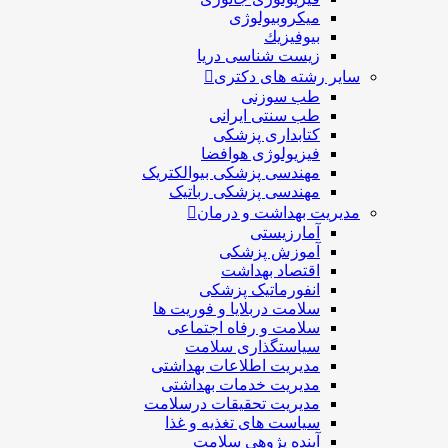
میکروبیولوژی
بيوفيزيك
زیست شناسی دریا
سایر رشته های دکتری
طب سوزنی
طب سنتی ایرانی
کتابداری پزشکی
فیزیولوژی هوافضا
مهندسی پزشکی بیوالکتریک
مهندسی پزشکی رباتیک
مدیریت بهداشت و درمان
آمارزیستی
آموزش پزشکی
اقتصاد بهداشت
انفورماتیک پزشکی
سلامت دربلايا و فوريت ها
سلامت و رفاه اجتماعی
سیاستگذاری سلامت
مدیریت اطلاعات بهداشتی
مدیریت خدمات بهداشتی
مدیریت تحقیقات درسلامت
سیاست های تغذیه و غذا
آینده پژوهی سلامت