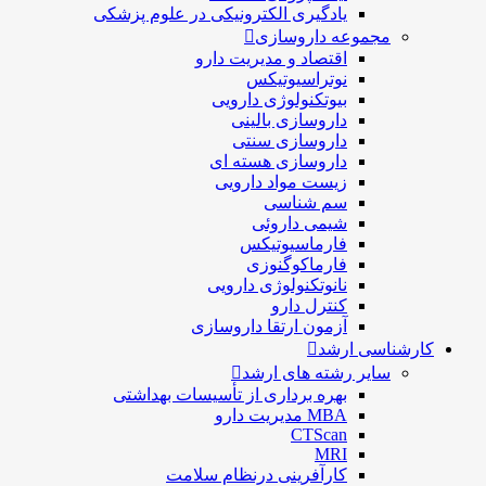
یادگیری الکترونیکی در علوم پزشکی
مجموعه داروسازی
اقتصاد و مديريت دارو
نوتراسیوتیکس
بيوتكنولوژی دارویی
داروسازی بالينی
داروسازی سنتی
داروسازی هسته ای
زیست مواد دارویی
سم شناسی
شيمی داروئی
فارماسيوتيكس
فارماكوگنوزی
نانوتکنولوژی دارویی
كنترل دارو
آزمون ارتقا داروسازی
کارشناسی ارشد
سایر رشته های ارشد
بهره برداری از تأسیسات بهداشتی
MBA مدیریت دارو
CTScan
MRI
کارآفرینی درنظام سلامت