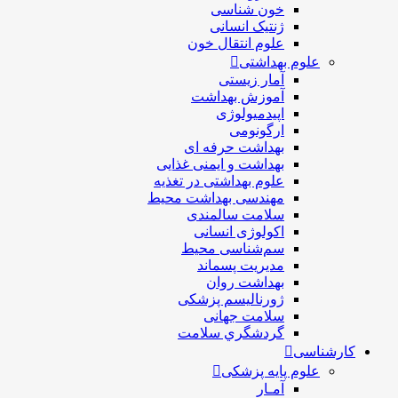
خون شناسی
ژنتیک انسانی
علوم انتقال خون
علوم بهداشتی
آمار زیستی
آموزش بهداشت
اپیدمیولوژی
ارگونومی
بهداشت حرفه ای
بهداشت و ایمنی غذایی
علوم بهداشتی در تغذیه
مهندسی بهداشت محيط
سلامت سالمندی
اکولوژی انسانی
سم‌شناسی محیط
مدیریت پسماند
بهداشت روان
ژورنالیسم پزشکی
سلامت جهانی
گردشگري سلامت
کارشناسی
علوم پایه پزشکی
آمـار