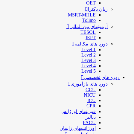
OET
زبان دکترا
MSRT-MHLE
Tolimo
آزمونهای بین المللی
TESOL
IEPT
دوره های مکالمه
Level 1
Level 2
Level 3
Level 4
Level 5
دوره های تخصصی
دوره های بازآموزی
CCU
NICU
ICU
CPR
فوریتهای اورژانس
دیالیز
PACU
اورژانسهای زایمان