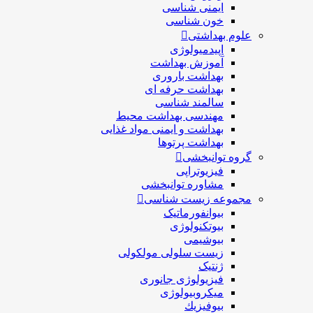
ایمنی شناسی
خون شناسی
علوم بهداشتی
اپیدمیولوژی
آموزش بهداشت
بهداشت باروری
بهداشت حرفه ای
سالمند شناسی
مهندسی بهداشت محيط
بهداشت و ایمنی مواد غذایی
بهداشت پرتوها
گروه توانبخشی
فیزیوتراپی
مشاوره توانبخشی
مجموعه زیست شناسی
بیوانفورماتیک
بیوتکنولوژی
بیوشیمی
زیست سلولی مولکولی
ژنتیک
فیزیولوژی جانوری
میکروبیولوژی
بيوفيزيك