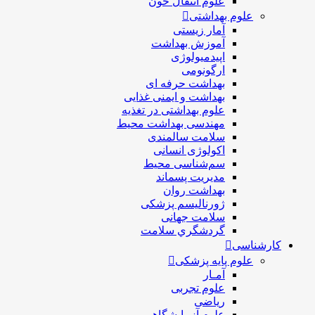
علوم انتقال خون
علوم بهداشتی
آمار زیستی
آموزش بهداشت
اپیدمیولوژی
ارگونومی
بهداشت حرفه ای
بهداشت و ایمنی غذایی
علوم بهداشتی در تغذیه
مهندسی بهداشت محيط
سلامت سالمندی
اکولوژی انسانی
سم‌شناسی محیط
مدیریت پسماند
بهداشت روان
ژورنالیسم پزشکی
سلامت جهانی
گردشگري سلامت
کارشناسی
علوم پایه پزشکی
آمـار
علوم تجربی
ریاضی
علوم آزمایشگاهی