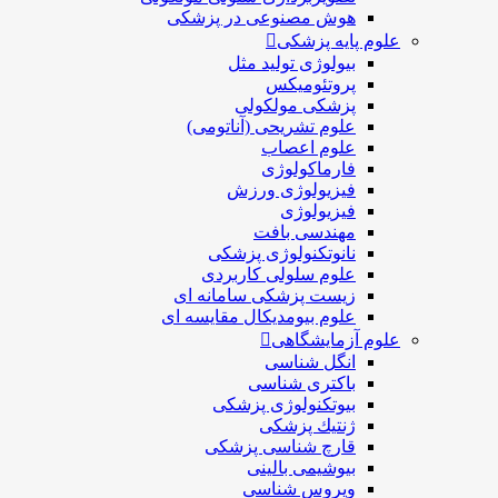
هوش مصنوعی در پزشکی
علوم پایه پزشکی
بیولوژی تولید مثل
پروتئومیکس
پزشکی مولکولی
علوم تشریحی (آناتومی)
علوم اعصاب
فارماکولوژی
فیزیولوژی ورزش
فیزیولوژی
مهندسی بافت
نانوتکنولوژی پزشکی
علوم سلولی کاربردی
زیست پزشکی سامانه ای
علوم بیومدیکال مقایسه ای
علوم آزمایشگاهی
انگل شناسی
باکتری شناسی
بیوتکنولوژی پزشکی
ژنتيك پزشکی
قارچ شناسی پزشكی
بیوشیمی بالینی
ویروس شناسی