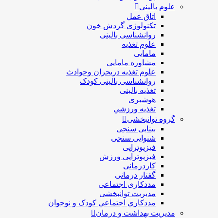
علوم بالینی
اتاق عمل
تکنولوژی گردش خون
روانشناسی بالینی
علوم تغذیه
مامایی
مشاوره مامایی
علوم تغذیه دربحران وحوادث
روانشناسی بالینی کودک
تغذیه بالینی
هوشبری
تغذيه ورزشي
گروه توانبخشی
بینایی سنجی
شنوایی سنجی
فیزیوتراپی
فیزیوتراپی ورزش
کاردرمانی
گفتار درمانی
مددکاری اجتماعی
مديريت توانبخشی
مددکاري اجتماعي کودک و نوجوان
مدیریت بهداشت و درمان