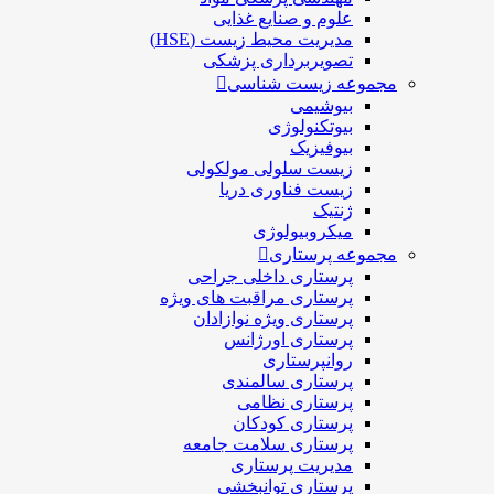
علوم و صنايع غذایی
مدیریت محیط زیست (HSE)
تصویربرداری پزشکی
مجموعه زیست شناسی
بیوشیمی
بیوتکنولوژی
بیوفیزیک
زیست سلولی مولکولی
زیست فناوری دریا
ژنتیک
میکروبیولوژی
مجموعه پرستاری
پرستاری داخلی جراحی
پرستاری مراقبت های ويژه
پرستاری ويژه نوازادان
پرستاری اورژانس
روانپرستاری
پرستاری سالمندی
پرستاری نظامی
پرستاری کودکان
پرستاری سلامت جامعه
مدیریت پرستاری
پرستاری توانبخشی