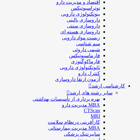
اقتصاد و مديريت دارو
نوتراسیوتیکس
بيوتكنولوژی دارویی
داروسازی بالينی
داروسازی سنتی
داروسازی هسته ای
زیست مواد دارویی
سم شناسی
شيمی داروئی
فارماسيوتيكس
فارماكوگنوزی
نانوتکنولوژی دارویی
كنترل دارو
آزمون ارتقا داروسازی
کارشناسی ارشد
سایر رشته های ارشد
بهره برداری از تأسیسات بهداشتی
MBA مدیریت دارو
CTScan
MRI
کارآفرینی درنظام سلامت
MBA مدیریت بیمارستانی
سایبرنتیک پزشکی
ایمنی صنعتی