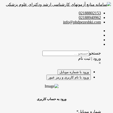
02188802153
02188940962
info@phdpezeshki.com
جستجو
ورود | ثبت نام
×
ورود با شماره موبایل
ورود با نام کاربری و رمز عبور
ورود به حساب کاربری
شماره موبایل
*