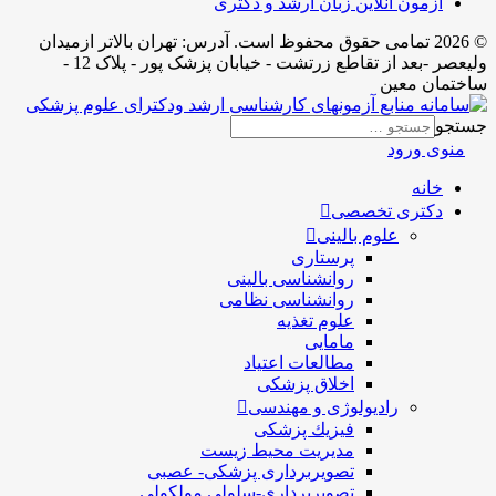
آزمون آنلاین زبان ارشد و دکتری
© 2026 تمامی حقوق محفوظ است. آدرس:‌ تهران بالاتر ازمیدان
ولیعصر -بعد از تقاطع زرتشت - خیابان پزشک پور - پلاک 12 -
ساختمان معین
جستجو
منوی ورود
خانه
دکتری تخصصی
علوم بالینی
پرستاری
روانشناسی بالینی
روانشناسی نظامی
علوم تغذیه
مامایی
مطالعات اعتیاد
اخلاق پزشکی
رادیولوژی و مهندسی
فيزيك پزشکی
مدیریت محیط زیست
تصویربرداری پزشکی- عصبی
تصویربرداری-سلولی مولکولی