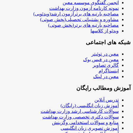
انجمن گفتگوی موسسه معین
نمونه کارنامه آزمون وزارت بهداشت
مصاحبه بارتبه های برترآزمون ارشد(ویدئویی)
مشاوره و پشتیبانی تحصیلی(پخش صوتی)
مصاحبه بارتبه های برتر(پخش صوتی)
ویدئو از کلاسها
شبکه های اجتماعی
معین در توئیتر
معین در فیس بوک
گالری تصاویر
اینستاگرام
معین در لینک
آموزش ومطالب رایگان
تدریس آنلاین
آموزش زبان انگلیسی (رایگان)
سوالات کارشناسی ارشد وزارت بهداشت
سوالات دکتری تخصصی وزارت بهداشت
منابع و سوالات استخدامی وگزینش
آموزش تصویری زبان انگلیسی