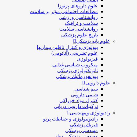
علوم داروهای پرتوزا
مطالعات اجتماعی مؤثر بر سلامت
روانشناسی ورزشی
سلامت و ترافیک
روانشناسی سلامت
تاریخ علوم پزشکی
علوم پایه پزشکی
بیولوژی و کنترل ناقلین بیماریها
علوم تشریحی (آناتومی)
فیزیولوژی
ميكروب شناسی غذایی
نانوتکنولوژی پزشکی
بيوانفورماتيك پزشكي
علوم دارویی
سم شناسی
شیمی دارویی
کنترل مواد خوراکی
ترکیبات دارویی دریایی
رادیولوژی ومهندسی
رادیوبیولوژی و حفاظت پرتو
فيزيك پزشکی
مهندسی پزشکی
مهندسی پزشکی مواد