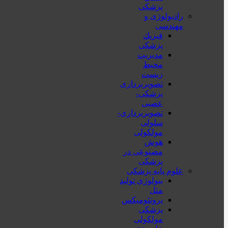
پزشکی
رادیولوژی و
مهندسی
فيزيك
پزشکی
مدیریت
محیط
زیست
تصویربرداری
پزشکی-
عصبی
تصویربرداری-
سلولی
مولکولی
هوش
مصنوعی در
پزشکی
علوم پایه پزشکی
بیولوژی تولید
مثل
پروتئومیکس
پزشکی
مولکولی