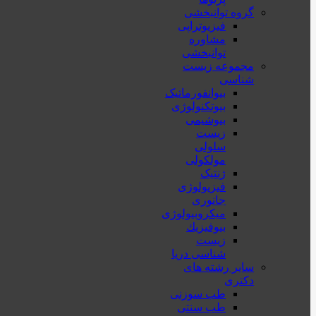
گروه توانبخشی
فیزیوتراپی
مشاوره
توانبخشی
مجموعه زیست
شناسی
بیوانفورماتیک
بیوتکنولوژی
بیوشیمی
زیست
سلولی
مولکولی
ژنتیک
فیزیولوژی
جانوری
میکروبیولوژی
بيوفيزيك
زیست
شناسی دریا
سایر رشته های
دکتری
طب سوزنی
طب سنتی