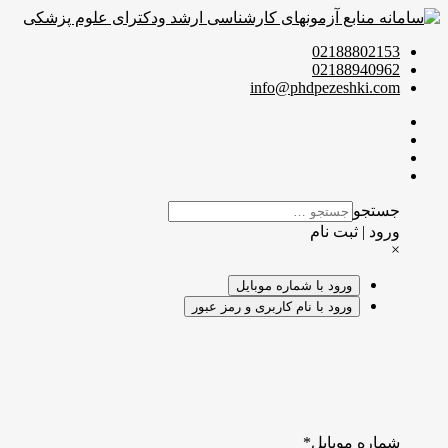
02188802153
02188940962
info@phdpezeshki.com
جستجو
ورود | ثبت نام
×
ورود با شماره موبایل
ورود با نام کاربری و رمز عبور
شماره موبایل
*