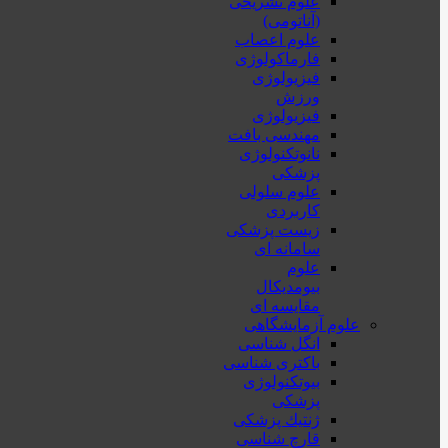
علوم تشریحی
(آناتومی)
علوم اعصاب
فارماکولوژی
فیزیولوژی
ورزش
فیزیولوژی
مهندسی بافت
نانوتکنولوژی
پزشکی
علوم سلولی
کاربردی
زیست پزشکی
سامانه ای
علوم
بیومدیکال
مقایسه ای
علوم آزمایشگاهی
انگل شناسی
باکتری شناسی
بیوتکنولوژی
پزشکی
ژنتيك پزشکی
قارچ شناسی