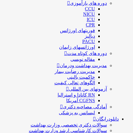
دوره های بازآموزی
CCU
NICU
ICU
CPR
فوریتهای اورژانس
دیالیز
PACU
اورژانسهای زایمان
دوره های کوتاه مدت
مقاله نویسی
مدیریت بهداشت ودرمان
مديريت رضايت بيمار
حاكميت بالينی
الگوهای تعالی کيفيت
آزمونهای بین المللی
RN کانادا و استرالیا
CGFNS آمریکا
آمادگی مصاحبه دکتری
لیسانس به پزشکی
دانلودرایگان
سوالات دکتری تخصصی وزارت بهداشت
سوالات کارشناسی ارشد وزارت بهداشت