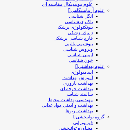
علوم بیومدیکال مقایسه ای
علوم آزمایشگاهی
انگل شناسی
باکتری شناسی
بیوتکنولوژی پزشکی
ژنتيك پزشکی
قارچ شناسی پزشكی
بیوشیمی بالینی
ویروس شناسی
ایمنی شناسی
خون شناسی
علوم بهداشتی
اپیدمیولوژی
آموزش بهداشت
بهداشت باروری
بهداشت حرفه ای
سالمند شناسی
مهندسی بهداشت محيط
بهداشت و ایمنی مواد غذایی
بهداشت پرتوها
گروه توانبخشی
فیزیوتراپی
مشاوره توانبخشی