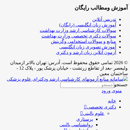
آموزش ومطالب رایگان
تدریس آنلاین
آموزش زبان انگلیسی (رایگان)
سوالات کارشناسی ارشد وزارت بهداشت
سوالات دکتری تخصصی وزارت بهداشت
منابع و سوالات استخدامی وگزینش
آموزش تصویری زبان انگلیسی
آزمون آنلاین زبان ارشد و دکتری
© 2026 تمامی حقوق محفوظ است. آدرس:‌ تهران بالاتر ازمیدان
ولیعصر -بعد از تقاطع زرتشت - خیابان پزشک پور - پلاک 12 -
ساختمان معین
جستجو
منوی ورود
خانه
دکتری تخصصی
علوم بالینی
پرستاری
روانشناسی بالینی