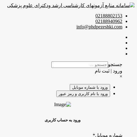
02188802153
02188940962
info@phdpezeshki.com
جستجو
ورود | ثبت نام
×
ورود با شماره موبایل
ورود با نام کاربری و رمز عبور
ورود به حساب کاربری
شماره موبایل
*