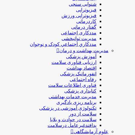
شنوایی سنجی
فیزیوتراپی
فیزیوتراپی ورزش
کاردرمانی
گفتار درمانی
مددکاری اجتماعی
مديريت توانبخشی
مددکاري اجتماعي کودک و نوجوان
مدیریت بهداشت و درمان
آموزش پزشکی
ارزیابی فناوری سلامت
اقتصاد بهداشت
انفورماتیک پزشکی
رفاه اجتماعی
فناوری اطلاعات سلامت
کتابداری پزشکی
مديريت خدمات بهداشتی
برنامه ریزی یادگیری
تکنولوژی آموزشی در پزشکی
سلامت از دور
سلامت در حوادث و بلایا
پدافندغیرعامل درسلامت
علوم آزمایشگاهی