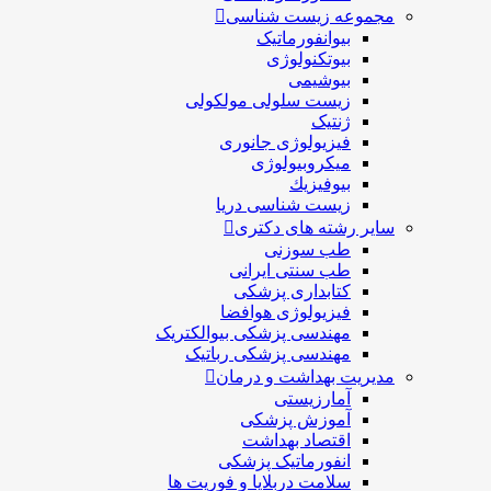
مجموعه زیست شناسی
بیوانفورماتیک
بیوتکنولوژی
بیوشیمی
زیست سلولی مولکولی
ژنتیک
فیزیولوژی جانوری
میکروبیولوژی
بيوفيزيك
زیست شناسی دریا
سایر رشته های دکتری
طب سوزنی
طب سنتی ایرانی
کتابداری پزشکی
فیزیولوژی هوافضا
مهندسی پزشکی بیوالکتریک
مهندسی پزشکی رباتیک
مدیریت بهداشت و درمان
آمارزیستی
آموزش پزشکی
اقتصاد بهداشت
انفورماتیک پزشکی
سلامت دربلايا و فوريت ها