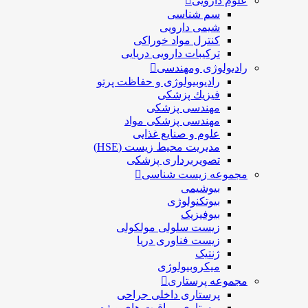
علوم دارویی
سم شناسی
شیمی دارویی
کنترل مواد خوراکی
ترکیبات دارویی دریایی
رادیولوژی ومهندسی
رادیوبیولوژی و حفاظت پرتو
فيزيك پزشکی
مهندسی پزشکی
مهندسی پزشکی مواد
علوم و صنايع غذایی
مدیریت محیط زیست (HSE)
تصویربرداری پزشکی
مجموعه زیست شناسی
بیوشیمی
بیوتکنولوژی
بیوفیزیک
زیست سلولی مولکولی
زیست فناوری دریا
ژنتیک
میکروبیولوژی
مجموعه پرستاری
پرستاری داخلی جراحی
پرستاری مراقبت های ويژه