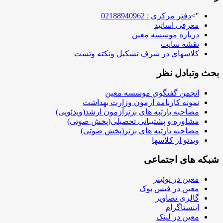
">
دفتر مرکزی : 02188940962
معرفی اساتید
درباره موسسه معین
نقشه سایت
کلاسهای در شرف تشکیل ونکته وتست
بحث وتبادل نظر
انجمن گفتگوی موسسه معین
نمونه کارنامه آزمون وزارت بهداشت
مصاحبه بارتبه های برترآزمون ارشد(ویدئویی)
مشاوره و پشتیبانی تحصیلی(پخش صوتی)
مصاحبه بارتبه های برتر(پخش صوتی)
ویدئو از کلاسها
شبکه های اجتماعی
معین در توئیتر
معین در فیس بوک
گالری تصاویر
اینستاگرام
معین در لینک