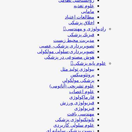
روانشناسی نظامی
علوم تغذیه
مامایی
مطالعات اعتیاد
اخلاق پزشکی
رادیولوژی و مهندسی
فيزيك پزشکی
مدیریت محیط زیست
تصویربرداری پزشکی- عصبی
تصویربرداری-سلولی مولکولی
هوش مصنوعی در پزشکی
علوم پایه پزشکی
بیولوژی تولید مثل
پروتئومیکس
پزشکی مولکولی
علوم تشریحی (آناتومی)
علوم اعصاب
فارماکولوژی
فیزیولوژی ورزش
فیزیولوژی
مهندسی بافت
نانوتکنولوژی پزشکی
علوم سلولی کاربردی
زیست پزشکی سامانه ای