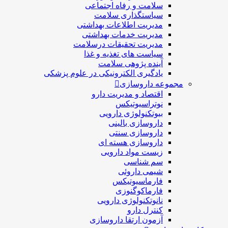
سلامت و رفاه اجتماعی
سیاستگذاری سلامت
مدیریت اطلاعات بهداشتی
مدیریت خدمات بهداشتی
مدیریت تحقیقات درسلامت
سیاست های تغذیه و غذا
آینده پژوهی سلامت
یادگیری الکترونیکی در علوم پزشکی
مجموعه داروسازی
اقتصاد و مديريت دارو
نوتراسیوتیکس
بيوتكنولوژی دارویی
داروسازی بالينی
داروسازی سنتی
داروسازی هسته ای
زیست مواد دارویی
سم شناسی
شيمی داروئی
فارماسيوتيكس
فارماكوگنوزی
نانوتکنولوژی دارویی
كنترل دارو
آزمون ارتقا داروسازی