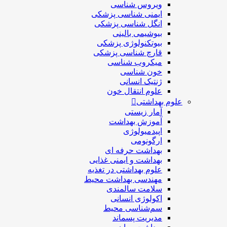
ویروس شناسی
ایمنی شناسی پزشكی
انگل شناسی پزشکی
بیوشیمی بالینی
بیوتکنولوژی پزشکی
قارچ شناسی پزشکی
ميكروب شناسی
خون شناسی
ژنتیک انسانی
علوم انتقال خون
علوم بهداشتی
آمار زیستی
آموزش بهداشت
اپیدمیولوژی
ارگونومی
بهداشت حرفه ای
بهداشت و ایمنی غذایی
علوم بهداشتی در تغذیه
مهندسی بهداشت محيط
سلامت سالمندی
اکولوژی انسانی
سم‌شناسی محیط
مدیریت پسماند