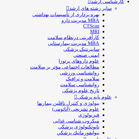
کارشناسی ارشد
سایر رشته های ارشد
بهره برداری از تأسیسات بهداشتی
MBA مدیریت دارو
CTScan
MRI
کارآفرینی درنظام سلامت
MBA مدیریت بیمارستانی
سایبرنتیک پزشکی
ایمنی صنعتی
علوم داروهای پرتوزا
مطالعات اجتماعی مؤثر بر سلامت
روانشناسی ورزشی
سلامت و ترافیک
روانشناسی سلامت
تاریخ علوم پزشکی
علوم پایه پزشکی
بیولوژی و کنترل ناقلین بیماریها
علوم تشریحی (آناتومی)
فیزیولوژی
ميكروب شناسی غذایی
نانوتکنولوژی پزشکی
بيوانفورماتيك پزشكي