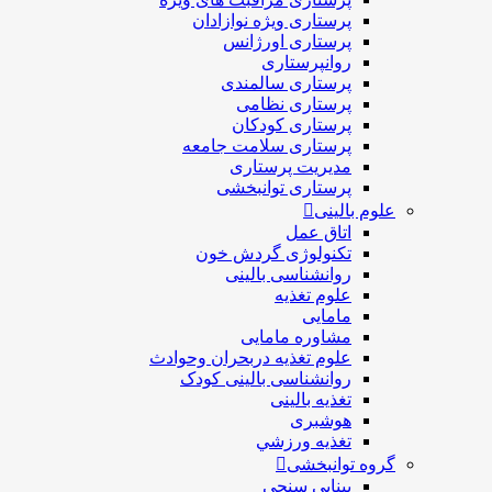
پرستاری ويژه نوازادان
پرستاری اورژانس
روانپرستاری
پرستاری سالمندی
پرستاری نظامی
پرستاری کودکان
پرستاری سلامت جامعه
مدیریت پرستاری
پرستاری توانبخشی
علوم بالینی
اتاق عمل
تکنولوژی گردش خون
روانشناسی بالینی
علوم تغذیه
مامایی
مشاوره مامایی
علوم تغذیه دربحران وحوادث
روانشناسی بالینی کودک
تغذیه بالینی
هوشبری
تغذيه ورزشي
گروه توانبخشی
بینایی سنجی