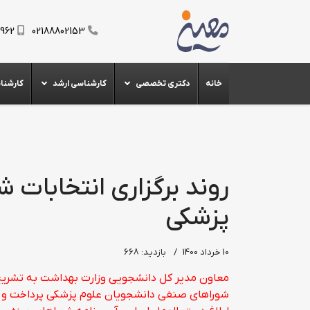
0962
02188802153
خانه
دکتری تخصصی
کارشناسی ارشد
کارشنا
روند برگزاری انتخابات
پزشکی
10 خرداد 1400
بازدید: 668
معاون مدیر کل دانشجویی وزارت بهداشت به تشریح ر
شوراهای صنفی دانشجویان علوم پزشکی پرداخت و گ