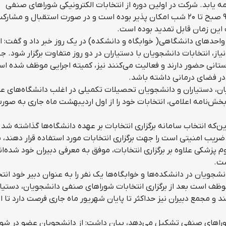
مه یابد. شرکت در اولین دوره از انتخابات الکترونیکی شوراهای صنفی
دانشجویان، دستیاران و دانشجویان ph.D از ساعت ۹ صبح تا ۲۰ شب امکان پذیر بوده است و در صورت استقبال و مشا
واحدهای دانشگاهی( خوابگاه و دانشکده‌) در یک روز خبر داد و گفت: ال
نیاز، انتخابات دانشجویان با دستیاران در دو روز متفاوت برگزار شود. 
تانی حضور دارند و فعالیت می‌کنند نیز، کمیته اجرایی موظف شده ا
 در فضای درمانی داشته باشد.
ان، دستیاران و دانشجویان تحصیلات تکمیلی در اغلب دانشگاه‌های ع
 بخش‌نامه اعلامی، انتخابات خود را از اول اردیبهشت ماه جاری به صور
که انتخاب سامانه برگزاری انتخابات بر عهده دانشگاه‌ها گذاشته شد تا
ضریب امنیتی است را جهت برگزاری انتخابات مورد استفاده قرار دهند، 
 پزشکی علاوه بر برگزاری انتخابات، موفق به معرفی دبیران خود شده‌اند
ست.
شجویان در دانشکده‌ها و خوابگاه‌ها یک نفر را به عنوان دبیر خود انت
 موظف است بعد از برگزاری انتخابات شوراهای صنفی دانشجویان، دستیار
 را برگزار کند و مجمع دبیران نیز حداکثر تا پایان شهریور ماه جاری فرصت دارد تا 
شوراهای صنفی تشکیل می‌دهد، بیان داشت: از دانشجویان عضو در شو