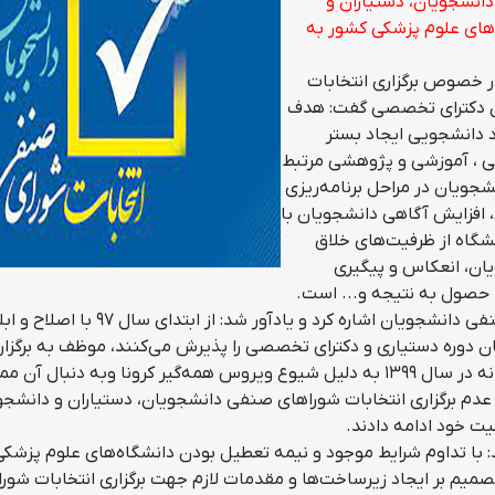
دانشجویان، دستیاران و
های علوم پزشکی کشور به
 خصوص برگزاری انتخابات
ن دکترای تخصصی گفت: هدف
 دانشجویی ایجاد بستر
ی ، آموزشی و پژوهشی مرتبط
جویان در مراحل برنامه‌ریزی
 افزایش آگاهی دانشجویان با
نشگاه از ظرفیت‌های خلاق
یان، انعکاس و پیگیری
حصول به نتیجه و... است.
وی به برگزاری مستمر و سالانه انتخابات شوراهای صنفی دانشجویان اشاره کرد و یادآور شد: از ابتدای سال ۷
ن دوره دستیاری و دکترای تخصصی را پذیرش می‌کنند، موظف به برگزار
انتخابات برای این گروه از دانشجویان شدند. متاسفانه در سال ۱۳۹۹ به دلیل شیوع ویروس همه‌گیر کرونا وبه دنبال
 عدم برگزاری انتخابات شوراهای صنفی دانشجویان، دستیاران و دانشجو
با تداوم شرایط موجود و نیمه تعطیل بودن دانشگاه‌های علوم پزشکی
تصمیم بر ایجاد زیرساخت‌ها و مقدمات لازم جهت برگزاری انتخابات شور