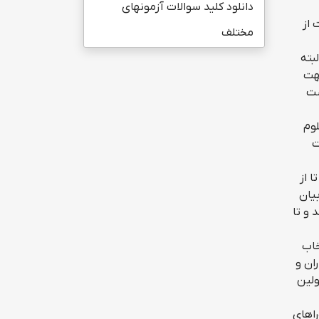
دانلود کلید سوالات آزمونهای
رکت از
مختلف
بته
جهت
ست
لوم
ت
 از
بیان
 و تا
خاب
ان و
اولین
راهای