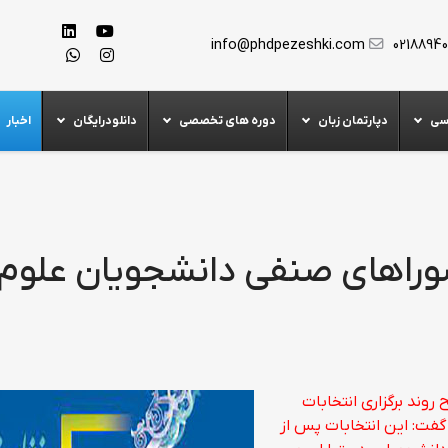
info@phdpezeshki.com
0218894
سی
دپارتمان زبان
دوره های تخصصی
دانلودرایگان
اخبار
 شوراهای صنفی دانشجویان علوم
وند برگزاری انتخابات
فت: این انتخابات پس از