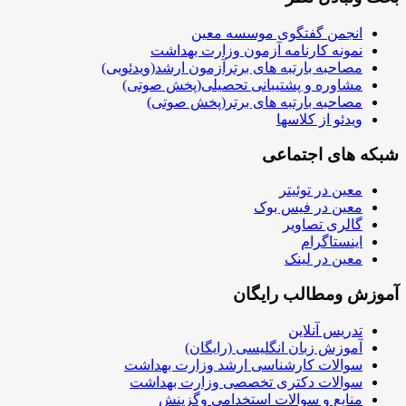
انجمن گفتگوی موسسه معین
نمونه کارنامه آزمون وزارت بهداشت
مصاحبه بارتبه های برترآزمون ارشد(ویدئویی)
مشاوره و پشتیبانی تحصیلی(پخش صوتی)
مصاحبه بارتبه های برتر(پخش صوتی)
ویدئو از کلاسها
شبکه های اجتماعی
معین در توئیتر
معین در فیس بوک
گالری تصاویر
اینستاگرام
معین در لینک
آموزش ومطالب رایگان
تدریس آنلاین
آموزش زبان انگلیسی (رایگان)
سوالات کارشناسی ارشد وزارت بهداشت
سوالات دکتری تخصصی وزارت بهداشت
منابع و سوالات استخدامی وگزینش