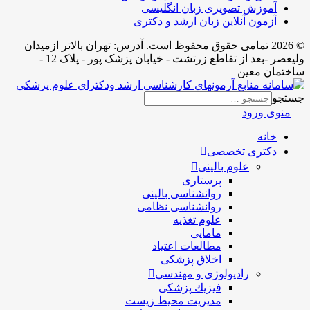
آموزش تصویری زبان انگلیسی
آزمون آنلاین زبان ارشد و دکتری
© 2026 تمامی حقوق محفوظ است. آدرس:‌ تهران بالاتر ازمیدان
ولیعصر -بعد از تقاطع زرتشت - خیابان پزشک پور - پلاک 12 -
ساختمان معین
جستجو
منوی ورود
خانه
دکتری تخصصی
علوم بالینی
پرستاری
روانشناسی بالینی
روانشناسی نظامی
علوم تغذیه
مامایی
مطالعات اعتیاد
اخلاق پزشکی
رادیولوژی و مهندسی
فيزيك پزشکی
مدیریت محیط زیست