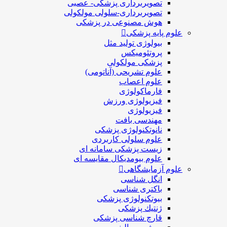
تصویربرداری پزشکی- عصبی
تصویربرداری-سلولی مولکولی
هوش مصنوعی در پزشکی
علوم پایه پزشکی
بیولوژی تولید مثل
پروتئومیکس
پزشکی مولکولی
علوم تشریحی (آناتومی)
علوم اعصاب
فارماکولوژی
فیزیولوژی ورزش
فیزیولوژی
مهندسی بافت
نانوتکنولوژی پزشکی
علوم سلولی کاربردی
زیست پزشکی سامانه ای
علوم بیومدیکال مقایسه ای
علوم آزمایشگاهی
انگل شناسی
باکتری شناسی
بیوتکنولوژی پزشکی
ژنتيك پزشکی
قارچ شناسی پزشكی