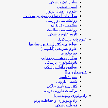
سایبرنتیک پزشکی
ایمنی صنعتی
علوم داروهای پرتوزا
مطالعات اجتماعی مؤثر بر سلامت
روانشناسی ورزشی
سلامت و ترافیک
روانشناسی سلامت
تاریخ علوم پزشکی
علوم پایه پزشکی
بیولوژی و کنترل ناقلین بیماریها
علوم تشریحی (آناتومی)
فیزیولوژی
ميكروب شناسی غذایی
نانوتکنولوژی پزشکی
بيوانفورماتيك پزشكي
علوم دارویی
سم شناسی
شیمی دارویی
کنترل مواد خوراکی
ترکیبات دارویی دریایی
رادیولوژی ومهندسی
رادیوبیولوژی و حفاظت پرتو
فيزيك پزشکی