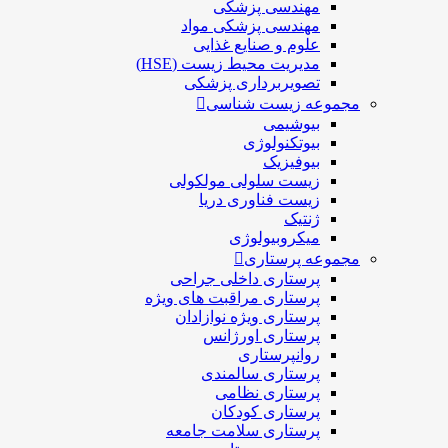
مهندسی پزشکی
مهندسی پزشکی مواد
علوم و صنايع غذایی
مدیریت محیط زیست (HSE)
تصویربرداری پزشکی
مجموعه زیست شناسی
بیوشیمی
بیوتکنولوژی
بیوفیزیک
زیست سلولی مولکولی
زیست فناوری دریا
ژنتیک
میکروبیولوژی
مجموعه پرستاری
پرستاری داخلی جراحی
پرستاری مراقبت های ويژه
پرستاری ويژه نوازادان
پرستاری اورژانس
روانپرستاری
پرستاری سالمندی
پرستاری نظامی
پرستاری کودکان
پرستاری سلامت جامعه