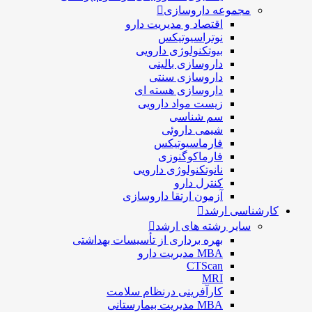
مجموعه داروسازی
اقتصاد و مديريت دارو
نوتراسیوتیکس
بيوتكنولوژی دارویی
داروسازی بالينی
داروسازی سنتی
داروسازی هسته ای
زیست مواد دارویی
سم شناسی
شيمی داروئی
فارماسيوتيكس
فارماكوگنوزی
نانوتکنولوژی دارویی
كنترل دارو
آزمون ارتقا داروسازی
کارشناسی ارشد
سایر رشته های ارشد
بهره برداری از تأسیسات بهداشتی
MBA مدیریت دارو
CTScan
MRI
کارآفرینی درنظام سلامت
MBA مدیریت بیمارستانی