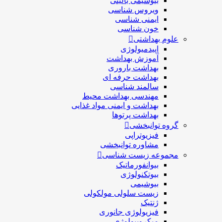
بیوشیمی بالینی
ویروس شناسی
ایمنی شناسی
خون شناسی
علوم بهداشتی
اپیدمیولوژی
آموزش بهداشت
بهداشت باروری
بهداشت حرفه ای
سالمند شناسی
مهندسی بهداشت محيط
بهداشت و ایمنی مواد غذایی
بهداشت پرتوها
گروه توانبخشی
فیزیوتراپی
مشاوره توانبخشی
مجموعه زیست شناسی
بیوانفورماتیک
بیوتکنولوژی
بیوشیمی
زیست سلولی مولکولی
ژنتیک
فیزیولوژی جانوری
میکروبیولوژی