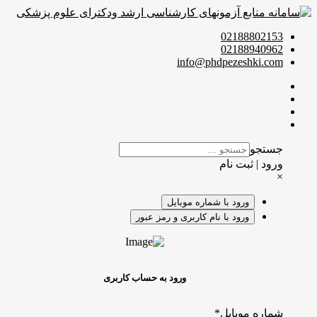
02188802153
02188940962
info@phdpezeshki.com
جستجو
ورود | ثبت نام
×
ورود با شماره موبایل
ورود با نام کاربری و رمز عبور
ورود به حساب کاربری
شماره موبایل
*