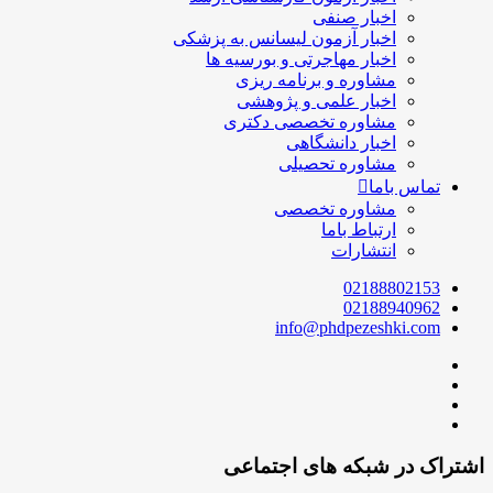
اخبار صنفی
اخبار آزمون لیسانس به پزشکی
اخبار مهاجرتی و بورسیه ها
مشاوره و برنامه ریزی
اخبار علمی و پژوهشی
مشاوره تخصصی دکتری
اخبار دانشگاهی
مشاوره تحصیلی
تماس باما
مشاوره تخصصی
ارتباط باما
انتشارات
02188802153
02188940962
info@phdpezeshki.com
اشتراک در شبکه های اجتماعی