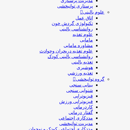
مدیریت پرستاری
پرستاری توانبخشی
علوم بالینی
اتاق عمل
تکنولوژی گردش خون
روانشناسی بالینی
علوم تغذیه
مامایی
مشاوره مامایی
علوم تغذیه دربحران وحوادث
روانشناسی بالینی کودک
تغذیه بالینی
هوشبری
تغذيه ورزشي
گروه توانبخشی
بینایی سنجی
شنوایی سنجی
فیزیوتراپی
فیزیوتراپی ورزش
کاردرمانی
گفتار درمانی
مددکاری اجتماعی
مديريت توانبخشی
مددکاري اجتماعي کودک و نوجوان