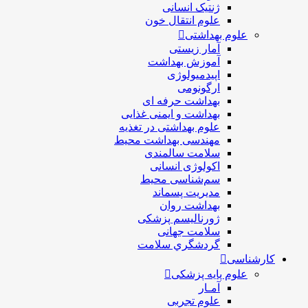
ژنتیک انسانی
علوم انتقال خون
علوم بهداشتی
آمار زیستی
آموزش بهداشت
اپیدمیولوژی
ارگونومی
بهداشت حرفه ای
بهداشت و ایمنی غذایی
علوم بهداشتی در تغذیه
مهندسی بهداشت محيط
سلامت سالمندی
اکولوژی انسانی
سم‌شناسی محیط
مدیریت پسماند
بهداشت روان
ژورنالیسم پزشکی
سلامت جهانی
گردشگري سلامت
کارشناسی
علوم پایه پزشکی
آمـار
علوم تجربی