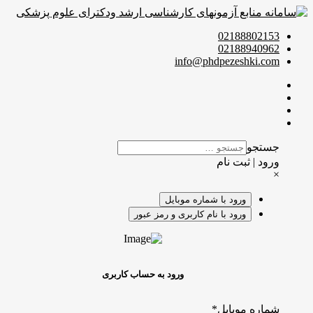
02188802153
02188940962
info@phdpezeshki.com
جستجو
ورود | ثبت نام
×
ورود با شماره موبایل
ورود با نام کاربری و رمز عبور
ورود به حساب کاربری
شماره موبایل
*