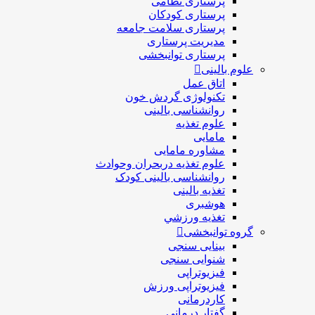
پرستاری نظامی
پرستاری کودکان
پرستاری سلامت جامعه
مدیریت پرستاری
پرستاری توانبخشی
علوم بالینی
اتاق عمل
تکنولوژی گردش خون
روانشناسی بالینی
علوم تغذیه
مامایی
مشاوره مامایی
علوم تغذیه دربحران وحوادث
روانشناسی بالینی کودک
تغذیه بالینی
هوشبری
تغذيه ورزشي
گروه توانبخشی
بینایی سنجی
شنوایی سنجی
فیزیوتراپی
فیزیوتراپی ورزش
کاردرمانی
گفتار درمانی