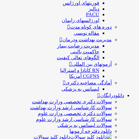
فوریتهای اورژانس
دیالیز
PACU
اورژانسهای زایمان
دوره های کوتاه مدت
مقاله نویسی
مدیریت بهداشت ودرمان
مديريت رضايت بيمار
حاكميت بالينی
الگوهای تعالی کيفيت
آزمونهای بین المللی
RN کانادا و استرالیا
CGFNS آمریکا
آمادگی مصاحبه دکتری
لیسانس به پزشکی
دانلودرایگان
سوالات دکتری تخصصی وزارت بهداشت
سوالات کارشناسی ارشد وزارت بهداشت
سوالات دکتری تخصصی وزارت علوم
سوالات کارشناسی ارشد وزارت علوم
سوالات لیسانس به پزشکی
دانلود دفترچه آزمونها
دانلود کلید سوالات