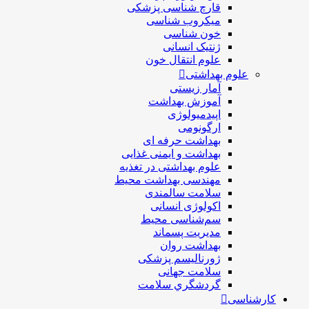
قارچ شناسی پزشکی
ميكروب شناسی
خون شناسی
ژنتیک انسانی
علوم انتقال خون
علوم بهداشتی
آمار زیستی
آموزش بهداشت
اپیدمیولوژی
ارگونومی
بهداشت حرفه ای
بهداشت و ایمنی غذایی
علوم بهداشتی در تغذیه
مهندسی بهداشت محيط
سلامت سالمندی
اکولوژی انسانی
سم‌شناسی محیط
مدیریت پسماند
بهداشت روان
ژورنالیسم پزشکی
سلامت جهانی
گردشگري سلامت
کارشناسی