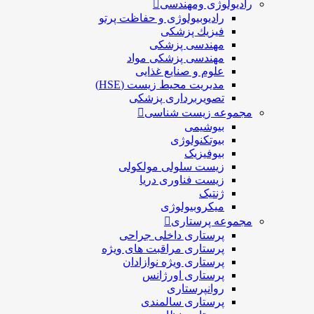
رادیولوژی ومهندسی
رادیوبیولوژی و حفاظت پرتو
فيزيك پزشکی
مهندسی پزشکی
مهندسی پزشکی مواد
علوم و صنايع غذایی
مدیریت محیط زیست (HSE)
تصویربرداری پزشکی
مجموعه زیست شناسی
بیوشیمی
بیوتکنولوژی
بیوفیزیک
زیست سلولی مولکولی
زیست فناوری دریا
ژنتیک
میکروبیولوژی
مجموعه پرستاری
پرستاری داخلی جراحی
پرستاری مراقبت های ويژه
پرستاری ويژه نوازادان
پرستاری اورژانس
روانپرستاری
پرستاری سالمندی