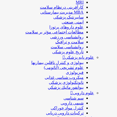
MRI
کارآفرینی درنظام سلامت
MBA مدیریت بیمارستانی
سایبرنتیک پزشکی
ایمنی صنعتی
علوم داروهای پرتوزا
مطالعات اجتماعی مؤثر بر سلامت
روانشناسی ورزشی
سلامت و ترافیک
روانشناسی سلامت
تاریخ علوم پزشکی
علوم پایه پزشکی
بیولوژی و کنترل ناقلین بیماریها
علوم تشریحی (آناتومی)
فیزیولوژی
ميكروب شناسی غذایی
نانوتکنولوژی پزشکی
بيوانفورماتيك پزشكي
علوم دارویی
سم شناسی
شیمی دارویی
کنترل مواد خوراکی
ترکیبات دارویی دریایی