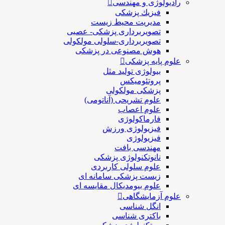
رادیولوژی و مهندسی
فيزيك پزشکی
مدیریت محیط زیست
تصویربرداری پزشکی- عصبی
تصویربرداری-سلولی مولکولی
هوش مصنوعی در پزشکی
علوم پایه پزشکی
بیولوژی تولید مثل
پروتئومیکس
پزشکی مولکولی
علوم تشریحی (آناتومی)
علوم اعصاب
فارماکولوژی
فیزیولوژی ورزش
فیزیولوژی
مهندسی بافت
نانوتکنولوژی پزشکی
علوم سلولی کاربردی
زیست پزشکی سامانه ای
علوم بیومدیکال مقایسه ای
علوم آزمایشگاهی
انگل شناسی
باکتری شناسی