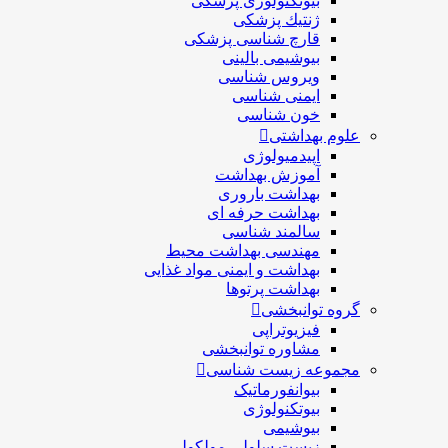
بیوتکنولوژی پزشکی
ژنتيك پزشکی
قارچ شناسی پزشكی
بیوشیمی بالینی
ویروس شناسی
ایمنی شناسی
خون شناسی
علوم بهداشتی
اپیدمیولوژی
آموزش بهداشت
بهداشت باروری
بهداشت حرفه ای
سالمند شناسی
مهندسی بهداشت محيط
بهداشت و ایمنی مواد غذایی
بهداشت پرتوها
گروه توانبخشی
فیزیوتراپی
مشاوره توانبخشی
مجموعه زیست شناسی
بیوانفورماتیک
بیوتکنولوژی
بیوشیمی
زیست سلولی مولکولی