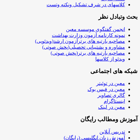
کلاسهای در شرف تشکیل ونکته وتست
بحث وتبادل نظر
انجمن گفتگوی موسسه معین
نمونه کارنامه آزمون وزارت بهداشت
مصاحبه بارتبه های برترآزمون ارشد(ویدئویی)
مشاوره و پشتیبانی تحصیلی(پخش صوتی)
مصاحبه بارتبه های برتر(پخش صوتی)
ویدئو از کلاسها
شبکه های اجتماعی
معین در توئیتر
معین در فیس بوک
گالری تصاویر
اینستاگرام
معین در لینک
آموزش ومطالب رایگان
تدریس آنلاین
آموزش زبان انگلیسی (رایگان)