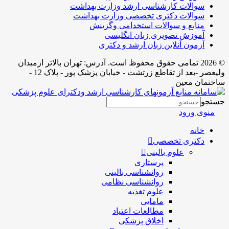
سوالات کارشناسی ارشد وزارت بهداشت
سوالات دکتری تخصصی وزارت بهداشت
منابع و سوالات استخدامی وگزینش
آموزش تصویری زبان انگلیسی
آزمون آنلاین زبان ارشد و دکتری
© 2026 تمامی حقوق محفوظ است. آدرس:‌ تهران بالاتر ازمیدان
ولیعصر -بعد از تقاطع زرتشت - خیابان پزشک پور - پلاک 12 -
ساختمان معین
جستجو
منوی ورود
خانه
دکتری تخصصی
علوم بالینی
پرستاری
روانشناسی بالینی
روانشناسی نظامی
علوم تغذیه
مامایی
مطالعات اعتیاد
اخلاق پزشکی