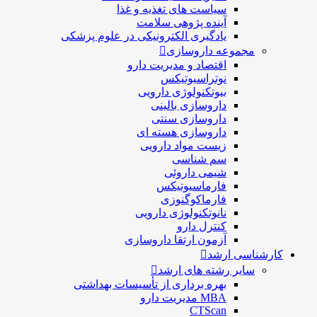
سیاست های تغذیه و غذا
آینده پژوهی سلامت
یادگیری الکترونیکی در علوم پزشکی
مجموعه داروسازی
اقتصاد و مديريت دارو
نوتراسیوتیکس
بيوتكنولوژی دارویی
داروسازی بالينی
داروسازی سنتی
داروسازی هسته ای
زیست مواد دارویی
سم شناسی
شيمی داروئی
فارماسيوتيكس
فارماكوگنوزی
نانوتکنولوژی دارویی
كنترل دارو
آزمون ارتقا داروسازی
کارشناسی ارشد
سایر رشته های ارشد
بهره برداری از تأسیسات بهداشتی
MBA مدیریت دارو
CTScan