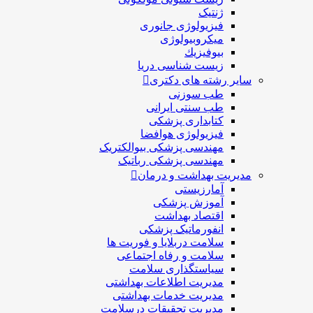
ژنتیک
فیزیولوژی جانوری
میکروبیولوژی
بيوفيزيك
زیست شناسی دریا
سایر رشته های دکتری
طب سوزنی
طب سنتی ایرانی
کتابداری پزشکی
فیزیولوژی هوافضا
مهندسی پزشکی بیوالکتریک
مهندسی پزشکی رباتیک
مدیریت بهداشت و درمان
آمارزیستی
آموزش پزشکی
اقتصاد بهداشت
انفورماتیک پزشکی
سلامت دربلايا و فوريت ها
سلامت و رفاه اجتماعی
سیاستگذاری سلامت
مدیریت اطلاعات بهداشتی
مدیریت خدمات بهداشتی
مدیریت تحقیقات درسلامت