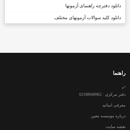
دانلود دفترچه راهنمای آزمونها
دانلود کلید سوالات آزمونهای مختلف
راهنما
">
دفتر مرکزی : 02188940962
معرفی اساتید
درباره موسسه معین
نقشه سایت