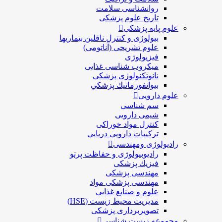
روانشناسی سلامت
تاریخ علوم پزشکی
علوم پایه پزشکی
بیولوژی و کنترل ناقلین بیماریها
علوم تشریحی (آناتومی)
فیزیولوژی
ميكروب شناسی غذایی
نانوتکنولوژی پزشکی
بيوانفورماتيك پزشكي
علوم دارویی
سم شناسی
شیمی دارویی
کنترل مواد خوراکی
ترکیبات دارویی دریایی
رادیولوژی ومهندسی
رادیوبیولوژی و حفاظت پرتو
فيزيك پزشکی
مهندسی پزشکی
مهندسی پزشکی مواد
علوم و صنايع غذایی
مدیریت محیط زیست (HSE)
تصویربرداری پزشکی
مجموعه زیست شناسی