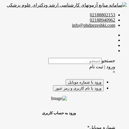
02188802153
02188940962
info@phdpezeshki.com
جستجو
ورود | ثبت نام
×
ورود با شماره موبایل
ورود با نام کاربری و رمز عبور
ورود به حساب کاربری
شماره موبایل
*