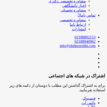
مشاوره تخصصی دکتری
اخبار دانشگاهی
مشاوره تحصیلی
تماس باما
مشاوره تخصصی
ارتباط باما
انتشارات
02188802153
02188940962
info@phdpezeshki.com
اشتراک در شبکه های اجتماعی
برای به اشتراک گذاشتن این مطلب با دوستان از دکمه های زیر
استفاده بفرمایید.
فیسبوک
واتس اپ