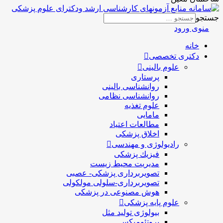
جستجو
منوی ورود
خانه
دکتری تخصصی
علوم بالینی
پرستاری
روانشناسی بالینی
روانشناسی نظامی
علوم تغذیه
مامایی
مطالعات اعتیاد
اخلاق پزشکی
رادیولوژی و مهندسی
فيزيك پزشکی
مدیریت محیط زیست
تصویربرداری پزشکی- عصبی
تصویربرداری-سلولی مولکولی
هوش مصنوعی در پزشکی
علوم پایه پزشکی
بیولوژی تولید مثل
پروتئومیکس