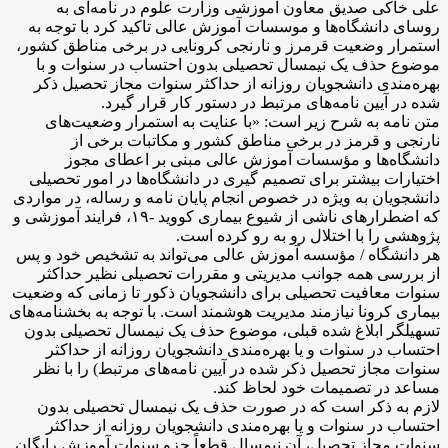
علی خاکی صدیق معاون آموزشی وزارت علوم در نامه‌ای به
روسای دانشگاه‌ها و موسسات آموزش عالی تاکید کرد با توجه به
استمرار وضعیت قرمرز و نارنجی کرونایی در برخی مناطق کشور،
موضوع حذف یک نیمسال تحصیلی بدون احتساب در سنوات و با
بهره‌مندی دانشجویان روزانه از حداکثر سنوات مجاز تحصیل ذکر
شده در آیین نامه‌های مرتبط در دستور کار قرار گیرد.
متن نامه به شرح زیر است: «با عنایت به استمرار وضعیت‌های
نارنجی و قرمز در برخی مناطق کشور و مکاتبات برخی از
دانشگاه‌ها و مؤسسات آموزش عالی مبنی بر اعطای مجوز
اختیارات بیشتر برای تصمیم گیری در دانشگاه‌ها در امور تحصیلی
دانشجویان به ویژه در خصوص انجام پایان نامه و رساله، در مواردی
که اضطرارهای ناشی از شیوع بیماری کووید -۱۹، فرایند آموزشی و
پژوهشی را با اختلال رو به رو کرده است.
هر دانشگاه / مؤسسه آموزش عالی می‌تواند به تشخیص خود و پس
از بررسی همه جوانب مدیریتی و مقررات تحصیلی نظیر حداکثر
سنوات معافیت تحصیلی برای دانشجویان ذکور تا زمانی که وضعیت
بیماری کرونا نیازمند مدیریت هوشمند است. با توجه به بخشنامه‌های
تسهیلگر ابلاغ شده قبلی، موضوع حذف یک نیمسال تحصیلی بدون
احتساب در سنوات و یا بهره‌مندی دانشجویان روزانه از حداکثر
سنوات مجاز تحصیل ذکر شده در آیین نامه‌های مرتبط) را با نظر
مساعد در تصمیمات خود لحاظ کند.
لازم به ذکر است که در صورت حذف یک نیمسال تحصیلی بدون
احتساب در سنوات و یا بهره‌مندی دانشجویان روزانه از حداکثر
سنوات مجاز تحصیل، آن نیمسال قطعاً جزو سنوات آموزش رایگان