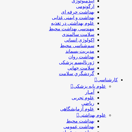
اپیدمیولوژی
ارگونومی
بهداشت حرفه ای
بهداشت و ایمنی غذایی
علوم بهداشتی در تغذیه
مهندسی بهداشت محيط
سلامت سالمندی
اکولوژی انسانی
سم‌شناسی محیط
مدیریت پسماند
بهداشت روان
ژورنالیسم پزشکی
سلامت جهانی
گردشگري سلامت
کارشناسی
علوم پایه پزشکی
آمـار
علوم تجربی
ریاضی
علوم آزمایشگاهی
علوم بهداشتی
بهداشت محیط
بهداشت عمومی