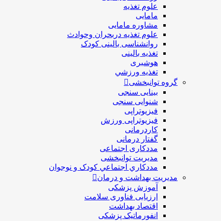
علوم تغذیه
مامایی
مشاوره مامایی
علوم تغذیه دربحران وحوادث
روانشناسی بالینی کودک
تغذیه بالینی
هوشبری
تغذيه ورزشي
گروه توانبخشی
بینایی سنجی
شنوایی سنجی
فیزیوتراپی
فیزیوتراپی ورزش
کاردرمانی
گفتار درمانی
مددکاری اجتماعی
مديريت توانبخشی
مددکاري اجتماعي کودک و نوجوان
مدیریت بهداشت و درمان
آموزش پزشکی
ارزیابی فناوری سلامت
اقتصاد بهداشت
انفورماتیک پزشکی