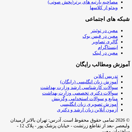
مصاحبه بارتبه های برتر(پخش صوتی)
ویدئو از کلاسها
شبکه های اجتماعی
معین در توئیتر
معین در فیس بوک
گالری تصاویر
اینستاگرام
معین در لینک
آموزش ومطالب رایگان
تدریس آنلاین
آموزش زبان انگلیسی (رایگان)
سوالات کارشناسی ارشد وزارت بهداشت
سوالات دکتری تخصصی وزارت بهداشت
منابع و سوالات استخدامی وگزینش
آموزش تصویری زبان انگلیسی
آزمون آنلاین زبان ارشد و دکتری
© 2026 تمامی حقوق محفوظ است. آدرس:‌ تهران بالاتر ازمیدان
ولیعصر -بعد از تقاطع زرتشت - خیابان پزشک پور - پلاک 12 -
ساختمان معین