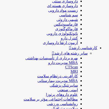
داروسازی سنتی
داروسازی هسته ای
زیست مواد دارویی
سم شناسی
شيمی داروئی
فارماسيوتيكس
فارماكوگنوزی
نانوتکنولوژی دارویی
كنترل دارو
آزمون ارتقا داروسازی
کارشناسی ارشد
سایر رشته های ارشد
بهره برداری از تأسیسات بهداشتی
MBA مدیریت دارو
CTScan
MRI
کارآفرینی درنظام سلامت
MBA مدیریت بیمارستانی
سایبرنتیک پزشکی
ایمنی صنعتی
علوم داروهای پرتوزا
مطالعات اجتماعی مؤثر بر سلامت
روانشناسی ورزشی
سلامت و ترافیک