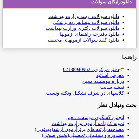
دانلودرایگان سوالات
دانلود
سوالات ارشد وزارت بهداشت
دانلود سوالات لیسانس به پزشکی
دانلود سوالات دکتری وزارت بهداشت
دانلود دفترچه راهنمای آزمونها
دانلود کلید سوالات آزمونهای مختلف
راهنما
">
دفتر مرکزی : 02188940962
معرفی اساتید
درباره موسسه معین
نقشه سایت
کلاسهای در شرف تشکیل ونکته وتست
بحث وتبادل نظر
انجمن گفتگوی موسسه معین
نمونه کارنامه آزمون وزارت بهداشت
مصاحبه بارتبه های برترآزمون ارشد(ویدئویی)
مشاوره و پشتیبانی تحصیلی(پخش صوتی)