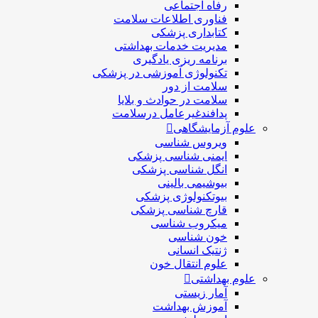
رفاه اجتماعی
فناوری اطلاعات سلامت
کتابداری پزشکی
مديريت خدمات بهداشتی
برنامه ریزی یادگیری
تکنولوژی آموزشی در پزشکی
سلامت از دور
سلامت در حوادث و بلایا
پدافندغیرعامل درسلامت
علوم آزمایشگاهی
ویروس شناسی
ایمنی شناسی پزشكی
انگل شناسی پزشکی
بیوشیمی بالینی
بیوتکنولوژی پزشکی
قارچ شناسی پزشکی
ميكروب شناسی
خون شناسی
ژنتیک انسانی
علوم انتقال خون
علوم بهداشتی
آمار زیستی
آموزش بهداشت