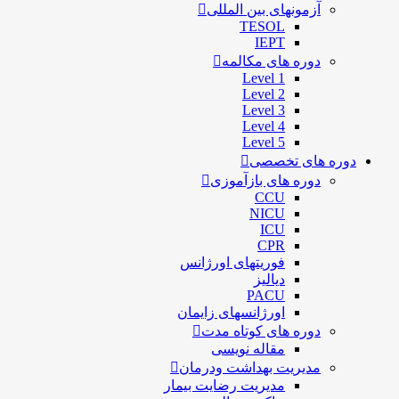
آزمونهای بین المللی
TESOL
IEPT
دوره های مکالمه
Level 1
Level 2
Level 3
Level 4
Level 5
دوره های تخصصی
دوره های بازآموزی
CCU
NICU
ICU
CPR
فوریتهای اورژانس
دیالیز
PACU
اورژانسهای زایمان
دوره های کوتاه مدت
مقاله نویسی
مدیریت بهداشت ودرمان
مديريت رضايت بيمار