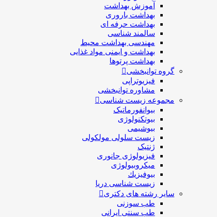
آموزش بهداشت
بهداشت باروری
بهداشت حرفه ای
سالمند شناسی
مهندسی بهداشت محيط
بهداشت و ایمنی مواد غذایی
بهداشت پرتوها
گروه توانبخشی
فیزیوتراپی
مشاوره توانبخشی
مجموعه زیست شناسی
بیوانفورماتیک
بیوتکنولوژی
بیوشیمی
زیست سلولی مولکولی
ژنتیک
فیزیولوژی جانوری
میکروبیولوژی
بيوفيزيك
زیست شناسی دریا
سایر رشته های دکتری
طب سوزنی
طب سنتی ایرانی