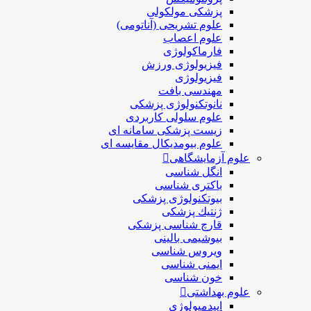
پزشکی مولکولی
علوم تشریحی (آناتومی)
علوم اعصاب
فارماکولوژی
فیزیولوژی ورزش
فیزیولوژی
مهندسی بافت
نانوتکنولوژی پزشکی
علوم سلولی کاربردی
زیست پزشکی سامانه ای
علوم بیومدیکال مقایسه ای
علوم آزمایشگاهی
انگل شناسی
باکتری شناسی
بیوتکنولوژی پزشکی
ژنتيك پزشکی
قارچ شناسی پزشكی
بیوشیمی بالینی
ویروس شناسی
ایمنی شناسی
خون شناسی
علوم بهداشتی
اپیدمیولوژی