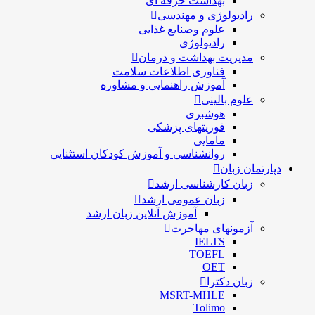
بهداشت حرفه ای
رادیولوژی و مهندسی
علوم وصنایع غذایی
رادیولوژی
مدیریت بهداشت و درمان
فناوری اطلاعات سلامت
آموزش راهنمایی و مشاوره
علوم بالینی
هوشبری
فوریتهای پزشکی
مامایی
روانشناسی و آموزش کودکان استثنایی
دپارتمان زبان
زبان کارشناسی ارشد
زبان عمومی ارشد
آموزش آنلاین زبان ارشد
آزمونهای مهاجرت
IELTS
TOEFL
OET
زبان دکترا
MSRT-MHLE
Tolimo