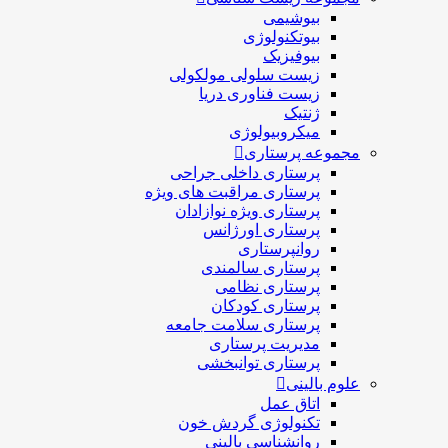
بیوشیمی
بیوتکنولوژی
بیوفیزیک
زیست سلولی مولکولی
زیست فناوری دریا
ژنتیک
میکروبیولوژی
مجموعه پرستاری
پرستاری داخلی جراحی
پرستاری مراقبت های ويژه
پرستاری ويژه نوازادان
پرستاری اورژانس
روانپرستاری
پرستاری سالمندی
پرستاری نظامی
پرستاری کودکان
پرستاری سلامت جامعه
مدیریت پرستاری
پرستاری توانبخشی
علوم بالینی
اتاق عمل
تکنولوژی گردش خون
روانشناسی بالینی