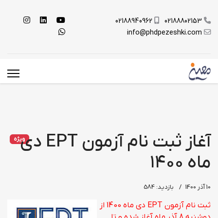
02188940962
02188802153
info@phdpezeshki.com
آغاز ثبت نام آزمون EPT دی
ویژه
ماه ۱۴۰۰
10 آذر 1400
بازدید: 584
ثبت نام آزمون EPT دی ماه 1400 از
دوشنبه 8 آذر ماه آغاز شده و تا