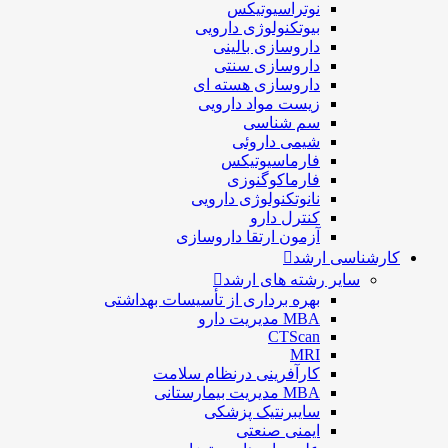
نوتراسیوتیکس
بيوتكنولوژی دارویی
داروسازی بالينی
داروسازی سنتی
داروسازی هسته ای
زیست مواد دارویی
سم شناسی
شيمی داروئی
فارماسيوتيكس
فارماكوگنوزی
نانوتکنولوژی دارویی
كنترل دارو
آزمون ارتقا داروسازی
کارشناسی ارشد
سایر رشته های ارشد
بهره برداری از تأسیسات بهداشتی
MBA مدیریت دارو
CTScan
MRI
کارآفرینی درنظام سلامت
MBA مدیریت بیمارستانی
سایبرنتیک پزشکی
ایمنی صنعتی