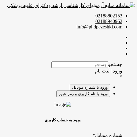
02188802153
02188940962
info@phdpezeshki.com
جستجو
ورود | ثبت نام
×
ورود با شماره موبایل
ورود با نام کاربری و رمز عبور
ورود به حساب کاربری
شماره موبایل
*