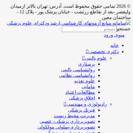
© 2026 تمامی حقوق محفوظ است. آدرس:‌ تهران بالاتر ازمیدان
ولیعصر -بعد از تقاطع زرتشت - خیابان پزشک پور - پلاک 12 -
ساختمان معین
جستجو
منوی ورود
خانه
دکتری تخصصی
علوم بالینی
پرستاری
روانشناسی بالینی
روانشناسی نظامی
علوم تغذیه
مامایی
مطالعات اعتیاد
اخلاق پزشکی
رادیولوژی و مهندسی
فيزيك پزشکی
مدیریت محیط زیست
تصویربرداری پزشکی- عصبی
تصویربرداری-سلولی مولکولی
هوش مصنوعی در پزشکی