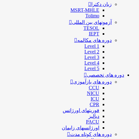
زبان دکترا
MSRT-MHLE
Tolimo
آزمونهای بین المللی
TESOL
IEPT
دوره های مکالمه
Level 1
Level 2
Level 3
Level 4
Level 5
دوره های تخصصی
دوره های بازآموزی
CCU
NICU
ICU
CPR
فوریتهای اورژانس
دیالیز
PACU
اورژانسهای زایمان
دوره های کوتاه مدت