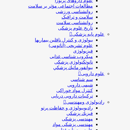
علوم داروهای پرتوزا
مطالعات اجتماعی مؤثر بر سلامت
روانشناسی ورزشی
سلامت و ترافیک
روانشناسی سلامت
تاریخ علوم پزشکی
علوم پایه پزشکی
بیولوژی و کنترل ناقلین بیماریها
علوم تشریحی (آناتومی)
فیزیولوژی
ميكروب شناسی غذایی
نانوتکنولوژی پزشکی
بيوانفورماتيك پزشكي
علوم دارویی
سم شناسی
شیمی دارویی
کنترل مواد خوراکی
ترکیبات دارویی دریایی
رادیولوژی ومهندسی
رادیوبیولوژی و حفاظت پرتو
فيزيك پزشکی
مهندسی پزشکی
مهندسی پزشکی مواد
علوم و صنايع غذایی