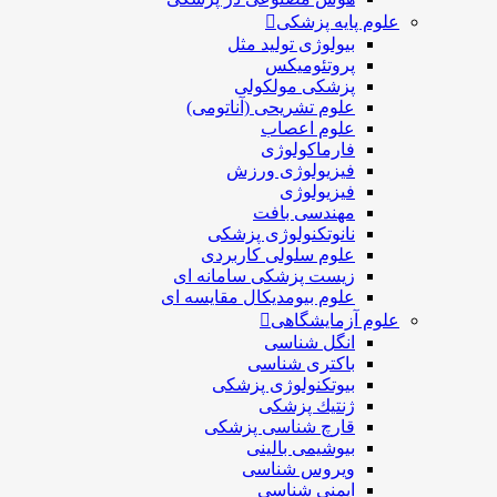
علوم پایه پزشکی
بیولوژی تولید مثل
پروتئومیکس
پزشکی مولکولی
علوم تشریحی (آناتومی)
علوم اعصاب
فارماکولوژی
فیزیولوژی ورزش
فیزیولوژی
مهندسی بافت
نانوتکنولوژی پزشکی
علوم سلولی کاربردی
زیست پزشکی سامانه ای
علوم بیومدیکال مقایسه ای
علوم آزمایشگاهی
انگل شناسی
باکتری شناسی
بیوتکنولوژی پزشکی
ژنتيك پزشکی
قارچ شناسی پزشكی
بیوشیمی بالینی
ویروس شناسی
ایمنی شناسی