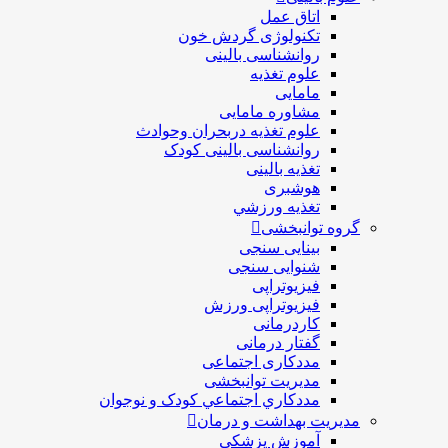
اتاق عمل
تکنولوژی گردش خون
روانشناسی بالینی
علوم تغذیه
مامایی
مشاوره مامایی
علوم تغذیه دربحران وحوادث
روانشناسی بالینی کودک
تغذیه بالینی
هوشبری
تغذيه ورزشي
گروه توانبخشی
بینایی سنجی
شنوایی سنجی
فیزیوتراپی
فیزیوتراپی ورزش
کاردرمانی
گفتار درمانی
مددکاری اجتماعی
مديريت توانبخشی
مددکاري اجتماعي کودک و نوجوان
مدیریت بهداشت و درمان
آموزش پزشکی