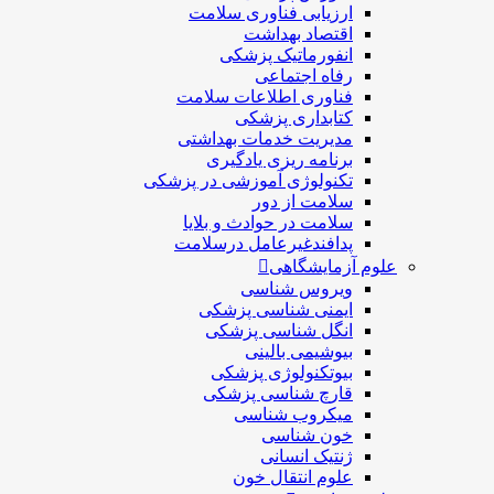
ارزیابی فناوری سلامت
اقتصاد بهداشت
انفورماتیک پزشکی
رفاه اجتماعی
فناوری اطلاعات سلامت
کتابداری پزشکی
مديريت خدمات بهداشتی
برنامه ریزی یادگیری
تکنولوژی آموزشی در پزشکی
سلامت از دور
سلامت در حوادث و بلایا
پدافندغیرعامل درسلامت
علوم آزمایشگاهی
ویروس شناسی
ایمنی شناسی پزشكی
انگل شناسی پزشکی
بیوشیمی بالینی
بیوتکنولوژی پزشکی
قارچ شناسی پزشکی
ميكروب شناسی
خون شناسی
ژنتیک انسانی
علوم انتقال خون