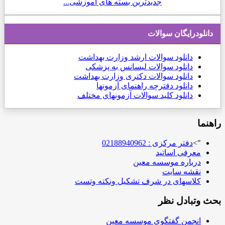
جدیدترین بسته های آموزشی...
دانلودرایگان سوالات
دانلود
سوالات ارشد وزارت بهداشت
دانلود سوالات لیسانس به پزشکی
دانلود سوالات دکتری وزارت بهداشت
دانلود دفترچه راهنمای آزمونها
دانلود کلید سوالات آزمونهای مختلف
راهنما
">
دفتر مرکزی : 02188940962
معرفی اساتید
درباره موسسه معین
نقشه سایت
کلاسهای در شرف تشکیل ونکته وتست
بحث وتبادل نظر
انجمن گفتگوی موسسه معین