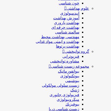
خون شناسی
علوم بهداشتی
اپیدمیولوژی
آموزش بهداشت
بهداشت باروری
بهداشت حرفه ای
سالمند شناسی
مهندسی بهداشت محيط
بهداشت و ایمنی مواد غذایی
بهداشت پرتوها
گروه توانبخشی
فیزیوتراپی
مشاوره توانبخشی
مجموعه زیست شناسی
بیوانفورماتیک
بیوتکنولوژی
بیوشیمی
زیست سلولی مولکولی
ژنتیک
فیزیولوژی جانوری
میکروبیولوژی
بيوفيزيك
زیست شناسی دریا