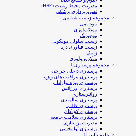
مدیریت محیط زیست (HSE)
تصویربرداری پزشکی
مجموعه زیست شناسی
بیوشیمی
بیوتکنولوژی
بیوفیزیک
زیست سلولی مولکولی
زیست فناوری دریا
ژنتیک
میکروبیولوژی
مجموعه پرستاری
پرستاری داخلی جراحی
پرستاری مراقبت های ويژه
پرستاری ويژه نوازادان
پرستاری اورژانس
روانپرستاری
پرستاری سالمندی
پرستاری نظامی
پرستاری کودکان
پرستاری سلامت جامعه
مدیریت پرستاری
پرستاری توانبخشی
علوم بالینی