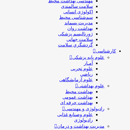
مهندسی بهداشت محيط
سلامت سالمندی
اکولوژی انسانی
سم‌شناسی محیط
مدیریت پسماند
بهداشت روان
ژورنالیسم پزشکی
سلامت جهانی
گردشگري سلامت
کارشناسی
علوم پایه پزشکی
آمـار
علوم تجربی
ریاضی
علوم آزمایشگاهی
علوم بهداشتی
بهداشت محیط
بهداشت عمومی
بهداشت حرفه ای
رادیولوژی و مهندسی
علوم وصنایع غذایی
رادیولوژی
مدیریت بهداشت و درمان