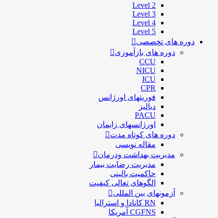
Level 2
Level 3
Level 4
Level 5
دوره های تخصصی
دوره های بازآموزی
CCU
NICU
ICU
CPR
فوریتهای اورژانس
دیالیز
PACU
اورژانسهای زایمان
دوره های کوتاه مدت
مقاله نویسی
مدیریت بهداشت ودرمان
مديريت رضايت بيمار
حاكميت بالينی
الگوهای تعالی کيفيت
آزمونهای بین المللی
RN کانادا و استرالیا
CGFNS آمریکا