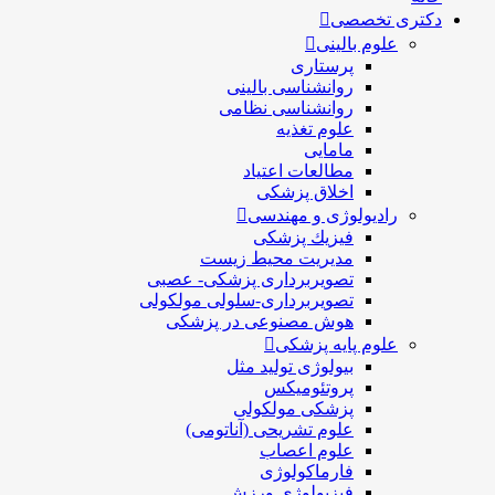
دکتری تخصصی
علوم بالینی
پرستاری
روانشناسی بالینی
روانشناسی نظامی
علوم تغذیه
مامایی
مطالعات اعتیاد
اخلاق پزشکی
رادیولوژی و مهندسی
فيزيك پزشکی
مدیریت محیط زیست
تصویربرداری پزشکی- عصبی
تصویربرداری-سلولی مولکولی
هوش مصنوعی در پزشکی
علوم پایه پزشکی
بیولوژی تولید مثل
پروتئومیکس
پزشکی مولکولی
علوم تشریحی (آناتومی)
علوم اعصاب
فارماکولوژی
فیزیولوژی ورزش