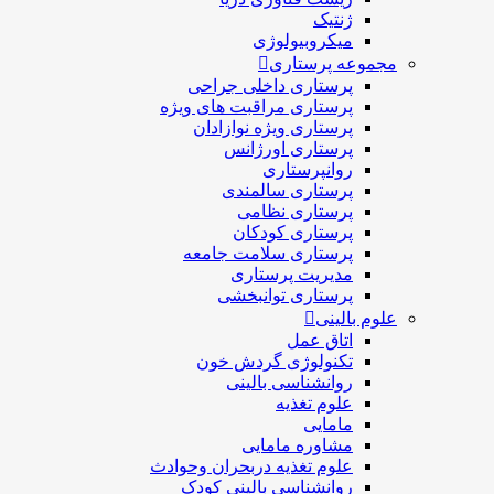
ژنتیک
میکروبیولوژی
مجموعه پرستاری
پرستاری داخلی جراحی
پرستاری مراقبت های ويژه
پرستاری ويژه نوازادان
پرستاری اورژانس
روانپرستاری
پرستاری سالمندی
پرستاری نظامی
پرستاری کودکان
پرستاری سلامت جامعه
مدیریت پرستاری
پرستاری توانبخشی
علوم بالینی
اتاق عمل
تکنولوژی گردش خون
روانشناسی بالینی
علوم تغذیه
مامایی
مشاوره مامایی
علوم تغذیه دربحران وحوادث
روانشناسی بالینی کودک