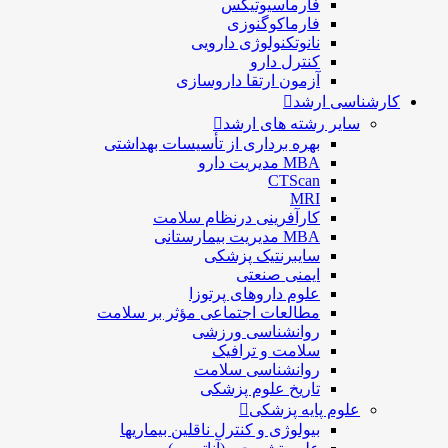
فارماسيوتيكس
فارماكوگنوزی
نانوتکنولوژی دارویی
كنترل دارو
آزمون ارتقا داروسازی
کارشناسی ارشد
سایر رشته های ارشد
بهره برداری از تأسیسات بهداشتی
MBA مدیریت دارو
CTScan
MRI
کارآفرینی درنظام سلامت
MBA مدیریت بیمارستانی
سایبرنتیک پزشکی
ایمنی صنعتی
علوم داروهای پرتوزا
مطالعات اجتماعی مؤثر بر سلامت
روانشناسی ورزشی
سلامت و ترافیک
روانشناسی سلامت
تاریخ علوم پزشکی
علوم پایه پزشکی
بیولوژی و کنترل ناقلین بیماریها