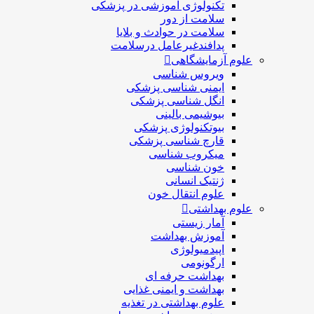
تکنولوژی آموزشی در پزشکی
سلامت از دور
سلامت در حوادث و بلایا
پدافندغیرعامل درسلامت
علوم آزمایشگاهی
ویروس شناسی
ایمنی شناسی پزشكی
انگل شناسی پزشکی
بیوشیمی بالینی
بیوتکنولوژی پزشکی
قارچ شناسی پزشکی
ميكروب شناسی
خون شناسی
ژنتیک انسانی
علوم انتقال خون
علوم بهداشتی
آمار زیستی
آموزش بهداشت
اپیدمیولوژی
ارگونومی
بهداشت حرفه ای
بهداشت و ایمنی غذایی
علوم بهداشتی در تغذیه