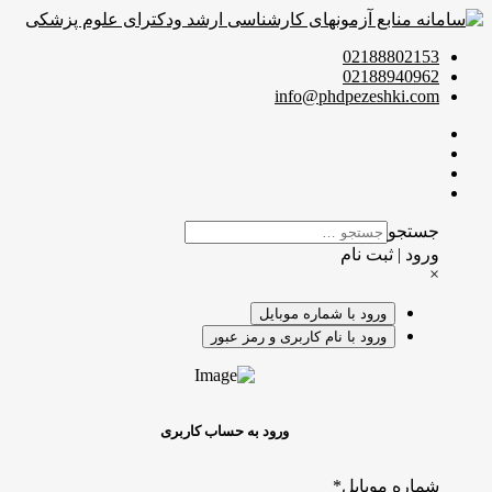
02188802153
02188940962
info@phdpezeshki.com
جستجو
ورود | ثبت نام
×
ورود با شماره موبایل
ورود با نام کاربری و رمز عبور
ورود به حساب کاربری
شماره موبایل
*