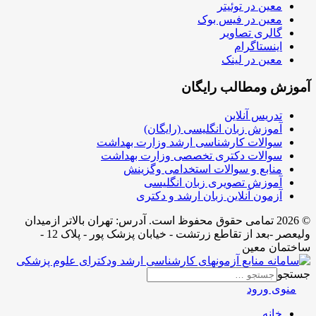
معین در توئیتر
معین در فیس بوک
گالری تصاویر
اینستاگرام
معین در لینک
آموزش ومطالب رایگان
تدریس آنلاین
آموزش زبان انگلیسی (رایگان)
سوالات کارشناسی ارشد وزارت بهداشت
سوالات دکتری تخصصی وزارت بهداشت
منابع و سوالات استخدامی وگزینش
آموزش تصویری زبان انگلیسی
آزمون آنلاین زبان ارشد و دکتری
© 2026 تمامی حقوق محفوظ است. آدرس:‌ تهران بالاتر ازمیدان
ولیعصر -بعد از تقاطع زرتشت - خیابان پزشک پور - پلاک 12 -
ساختمان معین
جستجو
منوی ورود
خانه