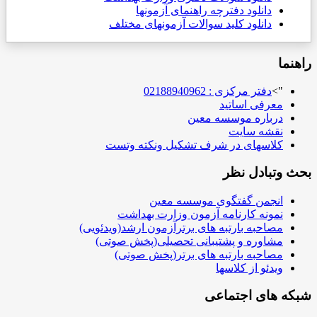
دانلود دفترچه راهنمای آزمونها
دانلود کلید سوالات آزمونهای مختلف
راهنما
">
دفتر مرکزی : 02188940962
معرفی اساتید
درباره موسسه معین
نقشه سایت
کلاسهای در شرف تشکیل ونکته وتست
بحث وتبادل نظر
انجمن گفتگوی موسسه معین
نمونه کارنامه آزمون وزارت بهداشت
مصاحبه بارتبه های برترآزمون ارشد(ویدئویی)
مشاوره و پشتیبانی تحصیلی(پخش صوتی)
مصاحبه بارتبه های برتر(پخش صوتی)
ویدئو از کلاسها
شبکه های اجتماعی