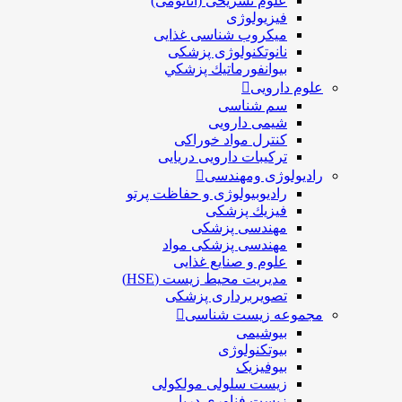
علوم تشریحی (آناتومی)
فیزیولوژی
ميكروب شناسی غذایی
نانوتکنولوژی پزشکی
بيوانفورماتيك پزشكي
علوم دارویی
سم شناسی
شیمی دارویی
کنترل مواد خوراکی
ترکیبات دارویی دریایی
رادیولوژی ومهندسی
رادیوبیولوژی و حفاظت پرتو
فيزيك پزشکی
مهندسی پزشکی
مهندسی پزشکی مواد
علوم و صنايع غذایی
مدیریت محیط زیست (HSE)
تصویربرداری پزشکی
مجموعه زیست شناسی
بیوشیمی
بیوتکنولوژی
بیوفیزیک
زیست سلولی مولکولی
زیست فناوری دریا