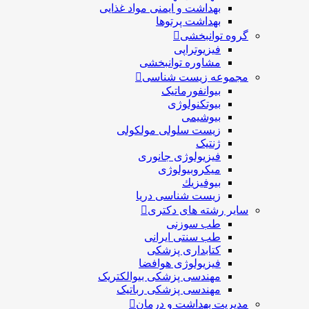
بهداشت و ایمنی مواد غذایی
بهداشت پرتوها
گروه توانبخشی
فیزیوتراپی
مشاوره توانبخشی
مجموعه زیست شناسی
بیوانفورماتیک
بیوتکنولوژی
بیوشیمی
زیست سلولی مولکولی
ژنتیک
فیزیولوژی جانوری
میکروبیولوژی
بيوفيزيك
زیست شناسی دریا
سایر رشته های دکتری
طب سوزنی
طب سنتی ایرانی
کتابداری پزشکی
فیزیولوژی هوافضا
مهندسی پزشکی بیوالکتریک
مهندسی پزشکی رباتیک
مدیریت بهداشت و درمان