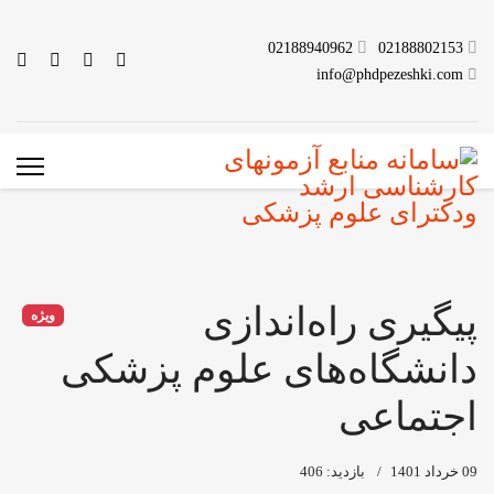
02188940962
02188802153
info@phdpezeshki.com
پیگیری راه‌اندازی
ویژه
دانشگاه‌های علوم پزشکی
اجتماعی
09 خرداد 1401
بازدید: 406