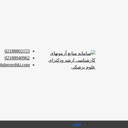
02188802153
02188940962
hdpezeshki.com
خانه