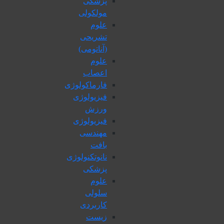
پزشکی
مولکولی
علوم
تشریحی
(آناتومی)
علوم
اعصاب
فارماکولوژی
فیزیولوژی
ورزش
فیزیولوژی
مهندسی
بافت
نانوتکنولوژی
پزشکی
علوم
سلولی
کاربردی
زیست