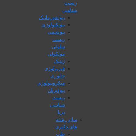
زیست
شناسی
بیوانفورماتیک
بیوتکنولوژی
بیوشیمی
زیست
سلولی
مولکولی
ژنتیک
فیزیولوژی
جانوری
میکروبیولوژی
بيوفيزيك
زیست
شناسی
دریا
سایر رشته
های دکتری
طب