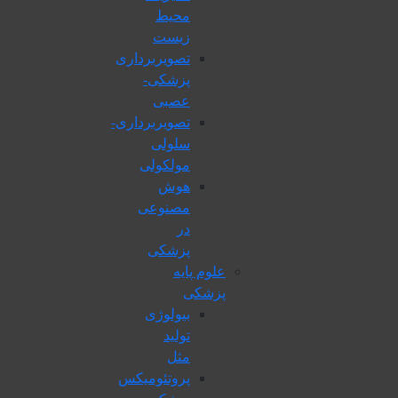
محیط
زیست
تصویربرداری
پزشکی-
عصبی
تصویربرداری-
سلولی
مولکولی
هوش
مصنوعی
در
پزشکی
علوم پایه
پزشکی
بیولوژی
تولید
مثل
پروتئومیکس