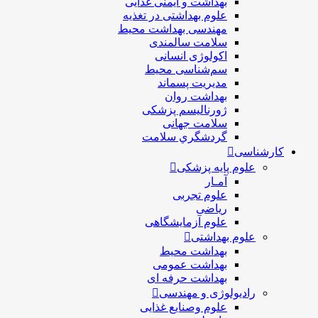
بهداشت و ایمنی غذایی
علوم بهداشتی در تغذیه
مهندسی بهداشت محيط
سلامت سالمندی
اکولوژی انسانی
سم‌شناسی محیط
مدیریت پسماند
بهداشت روان
ژورنالیسم پزشکی
سلامت جهانی
گردشگري سلامت
کارشناسی
علوم پایه پزشکی
آمـار
علوم تجربی
ریاضی
علوم آزمایشگاهی
علوم بهداشتی
بهداشت محیط
بهداشت عمومی
بهداشت حرفه ای
رادیولوژی و مهندسی
علوم وصنایع غذایی