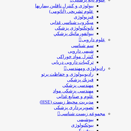
بیولوژی و کنترل ناقلین بیماریها
علوم تشریحی (آناتومی)
فیزیولوژی
ميكروب شناسی غذایی
نانوتکنولوژی پزشکی
بيوانفورماتيك پزشكي
علوم دارویی
سم شناسی
شیمی دارویی
کنترل مواد خوراکی
ترکیبات دارویی دریایی
رادیولوژی ومهندسی
رادیوبیولوژی و حفاظت پرتو
فيزيك پزشکی
مهندسی پزشکی
مهندسی پزشکی مواد
علوم و صنايع غذایی
مدیریت محیط زیست (HSE)
تصویربرداری پزشکی
مجموعه زیست شناسی
بیوشیمی
بیوتکنولوژی
بیوفیزیک