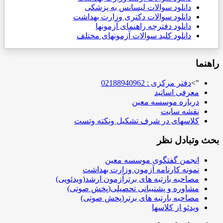
دانلود سوالات لیسانس به پزشکی
دانلود سوالات دکتری وزارت بهداشت
دانلود دفترچه راهنمای آزمونها
دانلود کلید سوالات آزمونهای مختلف
راهنما
">
دفتر مرکزی : 02188940962
معرفی اساتید
درباره موسسه معین
نقشه سایت
کلاسهای در شرف تشکیل ونکته وتست
بحث وتبادل نظر
انجمن گفتگوی موسسه معین
نمونه کارنامه آزمون وزارت بهداشت
مصاحبه بارتبه های برترآزمون ارشد(ویدئویی)
مشاوره و پشتیبانی تحصیلی(پخش صوتی)
مصاحبه بارتبه های برتر(پخش صوتی)
ویدئو از کلاسها