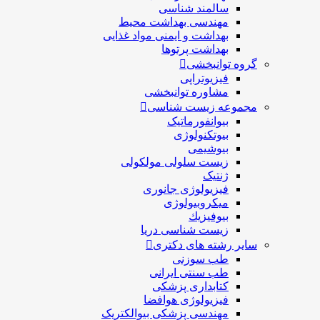
سالمند شناسی
مهندسی بهداشت محيط
بهداشت و ایمنی مواد غذایی
بهداشت پرتوها
گروه توانبخشی
فیزیوتراپی
مشاوره توانبخشی
مجموعه زیست شناسی
بیوانفورماتیک
بیوتکنولوژی
بیوشیمی
زیست سلولی مولکولی
ژنتیک
فیزیولوژی جانوری
میکروبیولوژی
بيوفيزيك
زیست شناسی دریا
سایر رشته های دکتری
طب سوزنی
طب سنتی ایرانی
کتابداری پزشکی
فیزیولوژی هوافضا
مهندسی پزشکی بیوالکتریک