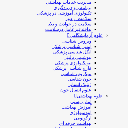
مديريت خدمات بهداشتی
برنامه ریزی یادگیری
تکنولوژی آموزشی در پزشکی
سلامت از دور
سلامت در حوادث و بلایا
پدافندغیرعامل درسلامت
علوم آزمایشگاهی
ویروس شناسی
ایمنی شناسی پزشكی
انگل شناسی پزشکی
بیوشیمی بالینی
بیوتکنولوژی پزشکی
قارچ شناسی پزشکی
ميكروب شناسی
خون شناسی
ژنتیک انسانی
علوم انتقال خون
علوم بهداشتی
آمار زیستی
آموزش بهداشت
اپیدمیولوژی
ارگونومی
بهداشت حرفه ای