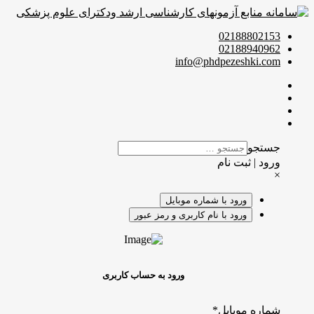
02188802153
02188940962
info@phdpezeshki.com
جستجو
ورود | ثبت نام
×
ورود با شماره موبایل
ورود با نام کاربری و رمز عبور
ورود به حساب کاربری
شماره موبایل
*