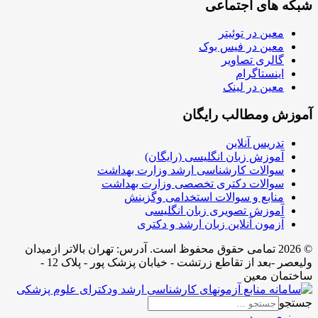
شبکه های اجتماعی
معین در توئیتر
معین در فیس بوک
گالری تصاویر
اینستاگرام
معین در لینک
آموزش ومطالب رایگان
تدریس آنلاین
آموزش زبان انگلیسی (رایگان)
سوالات کارشناسی ارشد وزارت بهداشت
سوالات دکتری تخصصی وزارت بهداشت
منابع و سوالات استخدامی وگزینش
آموزش تصویری زبان انگلیسی
آزمون آنلاین زبان ارشد و دکتری
© 2026 تمامی حقوق محفوظ است. آدرس:‌ تهران بالاتر ازمیدان
ولیعصر -بعد از تقاطع زرتشت - خیابان پزشک پور - پلاک 12 -
ساختمان معین
جستجو
منوی ورود