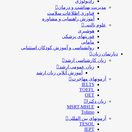
رادیولوژی
مدیریت بهداشت و درمان
فناوری اطلاعات سلامت
آموزش راهنمایی و مشاوره
علوم بالینی
هوشبری
فوریتهای پزشکی
مامایی
روانشناسی و آموزش کودکان استثنایی
دپارتمان زبان
زبان کارشناسی ارشد
زبان عمومی ارشد
آموزش آنلاین زبان ارشد
آزمونهای مهاجرت
IELTS
TOEFL
OET
زبان دکترا
MSRT-MHLE
Tolimo
آزمونهای بین المللی
TESOL
IEPT