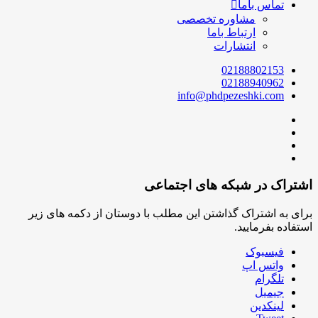
تماس باما
مشاوره تخصصی
ارتباط باما
انتشارات
02188802153
02188940962
info@phdpezeshki.com
اشتراک در شبکه های اجتماعی
برای به اشتراک گذاشتن این مطلب با دوستان از دکمه های زیر
استفاده بفرمایید.
فیسبوک
واتس اپ
تلگرام
جیمیل
لینکدین