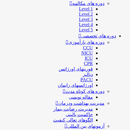
دوره های مکالمه
Level 1
Level 2
Level 3
Level 4
Level 5
دوره های تخصصی
دوره های بازآموزی
CCU
NICU
ICU
CPR
فوریتهای اورژانس
دیالیز
PACU
اورژانسهای زایمان
دوره های کوتاه مدت
مقاله نویسی
مدیریت بهداشت ودرمان
مديريت رضايت بيمار
حاكميت بالينی
الگوهای تعالی کيفيت
آزمونهای بین المللی