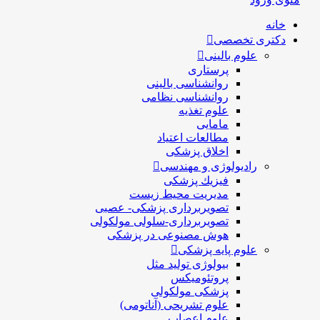
خانه
دکتری تخصصی
علوم بالینی
پرستاری
روانشناسی بالینی
روانشناسی نظامی
علوم تغذیه
مامایی
مطالعات اعتیاد
اخلاق پزشکی
رادیولوژی و مهندسی
فيزيك پزشکی
مدیریت محیط زیست
تصویربرداری پزشکی- عصبی
تصویربرداری-سلولی مولکولی
هوش مصنوعی در پزشکی
علوم پایه پزشکی
بیولوژی تولید مثل
پروتئومیکس
پزشکی مولکولی
علوم تشریحی (آناتومی)
علوم اعصاب