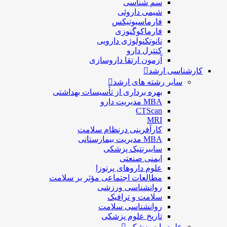
سم شناسی
شيمی داروئی
فارماسيوتيكس
فارماكوگنوزی
نانوتکنولوژی دارویی
كنترل دارو
آزمون ارتقا داروسازی
کارشناسی ارشد
سایر رشته های ارشد
بهره برداری از تأسیسات بهداشتی
MBA مدیریت دارو
CTScan
MRI
کارآفرینی درنظام سلامت
MBA مدیریت بیمارستانی
سایبرنتیک پزشکی
ایمنی صنعتی
علوم داروهای پرتوزا
مطالعات اجتماعی مؤثر بر سلامت
روانشناسی ورزشی
سلامت و ترافیک
روانشناسی سلامت
تاریخ علوم پزشکی
علوم پایه پزشکی