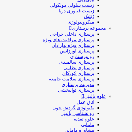
زیست سلولی مولکولی
زیست فناوری دریا
ژنتیک
میکروبیولوژی
مجموعه پرستاری
پرستاری داخلی جراحی
پرستاری مراقبت های ويژه
پرستاری ويژه نوازادان
پرستاری اورژانس
روانپرستاری
پرستاری سالمندی
پرستاری نظامی
پرستاری کودکان
پرستاری سلامت جامعه
مدیریت پرستاری
پرستاری توانبخشی
علوم بالینی
اتاق عمل
تکنولوژی گردش خون
روانشناسی بالینی
علوم تغذیه
مامایی
مشاوره مامایی