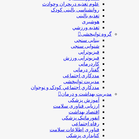
علوم تغذیه دربحران وحوادث
روانشناسی بالینی کودک
تغذیه بالینی
هوشبری
تغذيه ورزشي
گروه توانبخشی
بینایی سنجی
شنوایی سنجی
فیزیوتراپی
فیزیوتراپی ورزش
کاردرمانی
گفتار درمانی
مددکاری اجتماعی
مديريت توانبخشی
مددکاري اجتماعي کودک و نوجوان
مدیریت بهداشت و درمان
آموزش پزشکی
ارزیابی فناوری سلامت
اقتصاد بهداشت
انفورماتیک پزشکی
رفاه اجتماعی
فناوری اطلاعات سلامت
کتابداری پزشکی