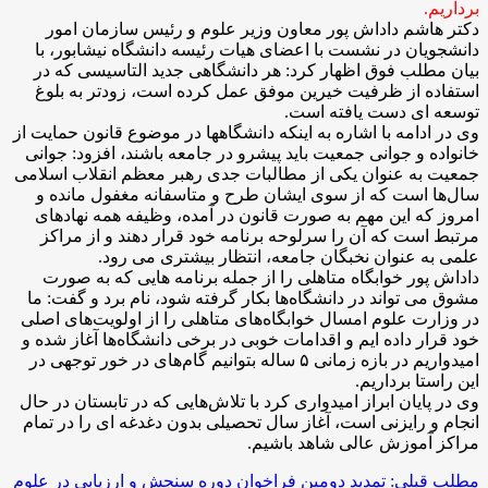
برداریم.
دکتر هاشم داداش پور معاون وزیر علوم و رئیس سازمان امور
دانشجویان در نشست با اعضای هیات رئیسه دانشگاه نیشابور، با
بیان مطلب فوق اظهار کرد: هر دانشگاهی جدید التاسیسی که در
استفاده از ظرفیت خیرین موفق عمل کرده است، زودتر به بلوغ
توسعه ای دست یافته است.
وی در ادامه با اشاره به اینکه دانشگاهها در موضوع قانون حمایت از
خانواده و جوانی جمعیت باید پیشرو در جامعه باشند، افزود: جوانی
جمعیت به عنوان یکی از مطالبات جدی رهبر معظم انقلاب اسلامی
سال‌ها است که از سوی ایشان طرح و متاسفانه مغفول مانده و
امروز که این مهم به صورت قانون در آمده، وظیفه همه نهادهای
مرتبط است که آن را سرلوحه برنامه خود قرار دهند و از مراکز
علمی به عنوان نخبگان جامعه، انتظار بیشتری می رود.
داداش پور خوابگاه متاهلی را از جمله برنامه هایی که به صورت
مشوق می تواند در دانشگاه‌ها بکار گرفته شود، نام برد و گفت: ما
در وزارت علوم امسال خوابگاه‌های متاهلی را از اولویت‌های اصلی
خود قرار داده ایم و اقدامات خوبی در برخی دانشگاه‌ها آغاز شده و
امیدواریم در بازه زمانی ۵ ساله بتوانیم گام‌های در خور توجهی در
این راستا برداریم.
وی در پایان ابراز امیدواری کرد با تلاش‌هایی که در تابستان در حال
انجام و رایزنی است، آغاز سال تحصیلی بدون دغدغه ای را در تمام
مراکز آموزش عالی شاهد باشیم.
مطلب قبلی: تمدید دومین فراخوان دوره سنجش و ارزیابی در علوم