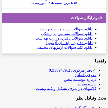
جدیدترین بسته های آموزشی...
دانلودرایگان سوالات
دانلود
سوالات ارشد وزارت بهداشت
دانلود سوالات لیسانس به پزشکی
دانلود سوالات دکتری وزارت بهداشت
دانلود دفترچه راهنمای آزمونها
دانلود کلید سوالات آزمونهای مختلف
راهنما
">
دفتر مرکزی : 02188940962
معرفی اساتید
درباره موسسه معین
نقشه سایت
کلاسهای در شرف تشکیل ونکته وتست
بحث وتبادل نظر
انجمن گفتگوی موسسه معین