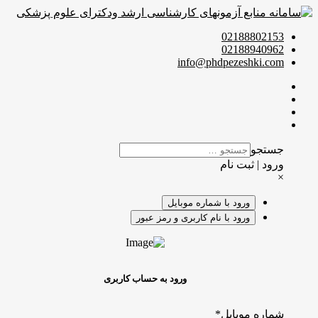
02188802153
02188940962
info@phdpezeshki.com
جستجو
ورود | ثبت نام
×
ورود با شماره موبایل
ورود با نام کاربری و رمز عبور
ورود به حساب کاربری
شماره موبایل
*