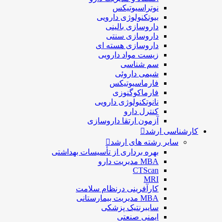
نوتراسیوتیکس
بيوتكنولوژی دارویی
داروسازی بالينی
داروسازی سنتی
داروسازی هسته ای
زیست مواد دارویی
سم شناسی
شيمی داروئی
فارماسيوتيكس
فارماكوگنوزی
نانوتکنولوژی دارویی
كنترل دارو
آزمون ارتقا داروسازی
کارشناسی ارشد
سایر رشته های ارشد
بهره برداری از تأسیسات بهداشتی
MBA مدیریت دارو
CTScan
MRI
کارآفرینی درنظام سلامت
MBA مدیریت بیمارستانی
سایبرنتیک پزشکی
ایمنی صنعتی