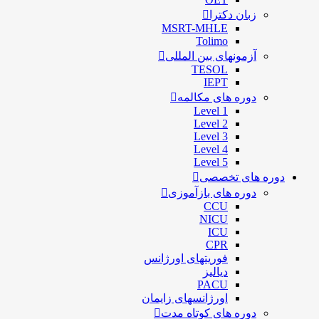
زبان دکترا
MSRT-MHLE
Tolimo
آزمونهای بین المللی
TESOL
IEPT
دوره های مکالمه
Level 1
Level 2
Level 3
Level 4
Level 5
دوره های تخصصی
دوره های بازآموزی
CCU
NICU
ICU
CPR
فوریتهای اورژانس
دیالیز
PACU
اورژانسهای زایمان
دوره های کوتاه مدت