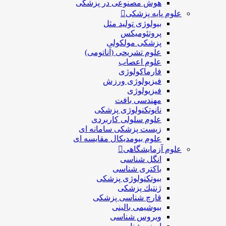
هوش مصنوعی در پزشکی
علوم پایه پزشکی
بیولوژی تولید مثل
پروتئومیکس
پزشکی مولکولی
علوم تشریحی (آناتومی)
علوم اعصاب
فارماکولوژی
فیزیولوژی ورزش
فیزیولوژی
مهندسی بافت
نانوتکنولوژی پزشکی
علوم سلولی کاربردی
زیست پزشکی سامانه ای
علوم بیومدیکال مقایسه ای
علوم آزمایشگاهی
انگل شناسی
باکتری شناسی
بیوتکنولوژی پزشکی
ژنتيك پزشکی
قارچ شناسی پزشكی
بیوشیمی بالینی
ویروس شناسی