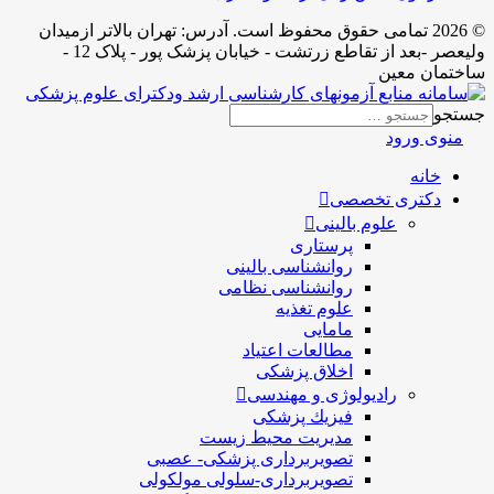
© 2026 تمامی حقوق محفوظ است. آدرس:‌ تهران بالاتر ازمیدان
ولیعصر -بعد از تقاطع زرتشت - خیابان پزشک پور - پلاک 12 -
ساختمان معین
جستجو
منوی ورود
خانه
دکتری تخصصی
علوم بالینی
پرستاری
روانشناسی بالینی
روانشناسی نظامی
علوم تغذیه
مامایی
مطالعات اعتیاد
اخلاق پزشکی
رادیولوژی و مهندسی
فيزيك پزشکی
مدیریت محیط زیست
تصویربرداری پزشکی- عصبی
تصویربرداری-سلولی مولکولی