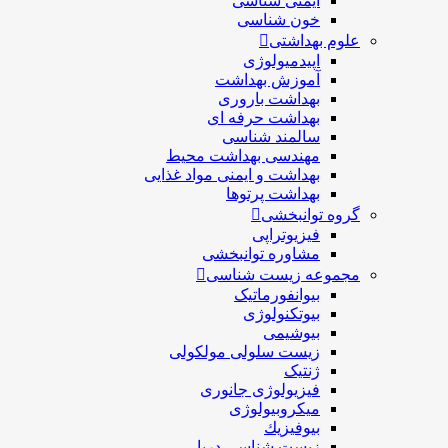
ایمنی شناسی
خون شناسی
علوم بهداشتی
اپیدمیولوژی
آموزش بهداشت
بهداشت باروری
بهداشت حرفه ای
سالمند شناسی
مهندسی بهداشت محيط
بهداشت و ایمنی مواد غذایی
بهداشت پرتوها
گروه توانبخشی
فیزیوتراپی
مشاوره توانبخشی
مجموعه زیست شناسی
بیوانفورماتیک
بیوتکنولوژی
بیوشیمی
زیست سلولی مولکولی
ژنتیک
فیزیولوژی جانوری
میکروبیولوژی
بيوفيزيك
زیست شناسی دریا