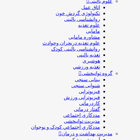
علوم بالینی
اتاق عمل
تکنولوژی گردش خون
روانشناسی بالینی
علوم تغذیه
مامایی
مشاوره مامایی
علوم تغذیه دربحران وحوادث
روانشناسی بالینی کودک
تغذیه بالینی
هوشبری
تغذيه ورزشي
گروه توانبخشی
بینایی سنجی
شنوایی سنجی
فیزیوتراپی
فیزیوتراپی ورزش
کاردرمانی
گفتار درمانی
مددکاری اجتماعی
مديريت توانبخشی
مددکاري اجتماعي کودک و نوجوان
مدیریت بهداشت و درمان
آموزش پزشکی