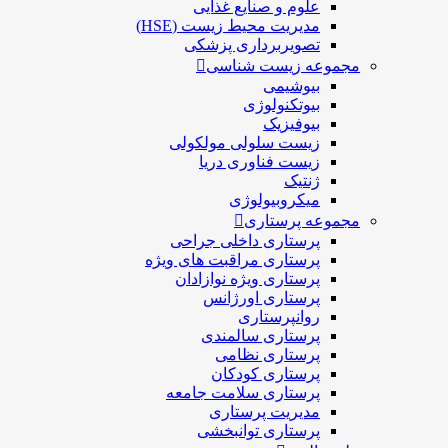
علوم و صنايع غذایی
مدیریت محیط زیست (HSE)
تصویربرداری پزشکی
مجموعه زیست شناسی
بیوشیمی
بیوتکنولوژی
بیوفیزیک
زیست سلولی مولکولی
زیست فناوری دریا
ژنتیک
میکروبیولوژی
مجموعه پرستاری
پرستاری داخلی جراحی
پرستاری مراقبت های ويژه
پرستاری ويژه نوازادان
پرستاری اورژانس
روانپرستاری
پرستاری سالمندی
پرستاری نظامی
پرستاری کودکان
پرستاری سلامت جامعه
مدیریت پرستاری
پرستاری توانبخشی