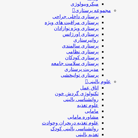
میکروبیولوژی
مجموعه پرستاری
پرستاری داخلی جراحی
پرستاری مراقبت های ويژه
پرستاری ويژه نوازادان
پرستاری اورژانس
روانپرستاری
پرستاری سالمندی
پرستاری نظامی
پرستاری کودکان
پرستاری سلامت جامعه
مدیریت پرستاری
پرستاری توانبخشی
علوم بالینی
اتاق عمل
تکنولوژی گردش خون
روانشناسی بالینی
علوم تغذیه
مامایی
مشاوره مامایی
علوم تغذیه دربحران وحوادث
روانشناسی بالینی کودک
تغذیه بالینی