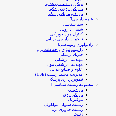
ميكروب شناسی غذایی
نانوتکنولوژی پزشکی
بيوانفورماتيك پزشكي
علوم دارویی
سم شناسی
شیمی دارویی
کنترل مواد خوراکی
ترکیبات دارویی دریایی
رادیولوژی ومهندسی
رادیوبیولوژی و حفاظت پرتو
فيزيك پزشکی
مهندسی پزشکی
مهندسی پزشکی مواد
علوم و صنايع غذایی
مدیریت محیط زیست (HSE)
تصویربرداری پزشکی
مجموعه زیست شناسی
بیوشیمی
بیوتکنولوژی
بیوفیزیک
زیست سلولی مولکولی
زیست فناوری دریا
ژنتیک