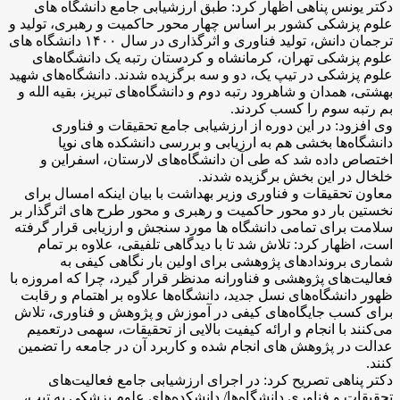
دکتر یونس پناهی اظهار کرد: طبق ارزشیابی جامع دانشگاه های
علوم پزشکی کشور بر اساس چهار محور حاکمیت و رهبری، تولید و
ترجمان دانش، تولید فناوری و اثرگذاری در سال ۱۴۰۰ دانشگاه های
علوم پزشکی تهران، کرمانشاه و کردستان رتبه یک دانشگاه‌های
علوم پزشکی در تیپ یک، دو و سه برگزیده شدند. دانشگاه‌های شهید
بهشتی، همدان و شاهرود رتبه دوم و دانشگاه‌های تبریز، بقیه الله و
بم رتبه سوم را کسب کردند.
وی افزود: در این دوره از ارزشیابی جامع تحقیقات و فناوری
دانشگاه‌ها بخشی هم به ارزیابی و بررسی دانشکده های نوپا
اختصاص داده شد که طی آن دانشگاه‌های لارستان، اسفراین و
خلخال در این بخش برگزیده شدند.
معاون تحقیقات و فناوری وزیر بهداشت با بیان اینکه امسال برای
نخستین بار دو محور حاکمیت و رهبری و محور طرح های اثرگذار بر
سلامت برای تمامی دانشگاه ها مورد سنجش و ارزیابی قرار گرفته
است، اظهار کرد: تلاش شد تا با دیدگاهی تلفیقی، علاوه بر تمام
شماری بروندادهای پژوهشی برای اولین بار نگاهی کیفی به
فعالیت‌های پژوهشی و فناورانه مد­نظر قرار گیرد، چرا که امروزه با
ظهور دانشگاه‌های نسل جدید، دانشگاه‌ها علاوه بر اهتمام و رقابت
برای کسب جایگاه‌های کیفی در آموزش و پژوهش و فناوری، تلاش
می‌کنند با انجام و ارائه کیفیت بالایی از تحقیقات، سهمی درتعمیم
عدالت در پژوهش های انجام شده و کاربرد آن در جامعه را تضمین
کنند.
دکتر پناهی تصریح کرد: در اجرای ارزشیابی جامع فعالیت‌های
تحقیقات و فناوری دانشگاه‌ها/ دانشکده‌های علوم پزشکی به تیپ،