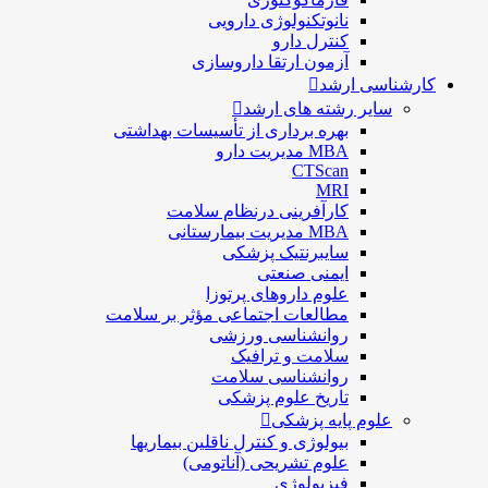
نانوتکنولوژی دارویی
كنترل دارو
آزمون ارتقا داروسازی
کارشناسی ارشد
سایر رشته های ارشد
بهره برداری از تأسیسات بهداشتی
MBA مدیریت دارو
CTScan
MRI
کارآفرینی درنظام سلامت
MBA مدیریت بیمارستانی
سایبرنتیک پزشکی
ایمنی صنعتی
علوم داروهای پرتوزا
مطالعات اجتماعی مؤثر بر سلامت
روانشناسی ورزشی
سلامت و ترافیک
روانشناسی سلامت
تاریخ علوم پزشکی
علوم پایه پزشکی
بیولوژی و کنترل ناقلین بیماریها
علوم تشریحی (آناتومی)
فیزیولوژی