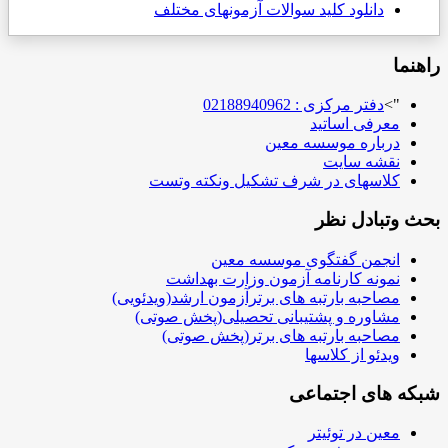
دانلود کلید سوالات آزمونهای مختلف
راهنما
">
دفتر مرکزی : 02188940962
معرفی اساتید
درباره موسسه معین
نقشه سایت
کلاسهای در شرف تشکیل ونکته وتست
بحث وتبادل نظر
انجمن گفتگوی موسسه معین
نمونه کارنامه آزمون وزارت بهداشت
مصاحبه بارتبه های برترآزمون ارشد(ویدئویی)
مشاوره و پشتیبانی تحصیلی(پخش صوتی)
مصاحبه بارتبه های برتر(پخش صوتی)
ویدئو از کلاسها
شبکه های اجتماعی
معین در توئیتر