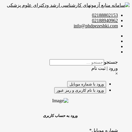
02188802153
02188940962
info@phdpezeshki.com
جستجو
ورود | ثبت نام
×
ورود با شماره موبایل
ورود با نام کاربری و رمز عبور
ورود به حساب کاربری
شماره موبایل
*