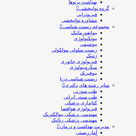
بهداشت پرتوها
گروه توانبخشی
فیزیوتراپی
مشاوره توانبخشی
مجموعه زیست شناسی
بیوانفورماتیک
بیوتکنولوژی
بیوشیمی
زیست سلولی مولکولی
ژنتیک
فیزیولوژی جانوری
میکروبیولوژی
بيوفيزيك
زیست شناسی دریا
سایر رشته های دکتری
طب سوزنی
طب سنتی ایرانی
کتابداری پزشکی
فیزیولوژی هوافضا
مهندسی پزشکی بیوالکتریک
مهندسی پزشکی رباتیک
مدیریت بهداشت و درمان
آمارزیستی