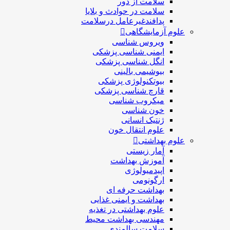
سلامت از دور
سلامت در حوادث و بلایا
پدافندغیرعامل درسلامت
علوم آزمایشگاهی
ویروس شناسی
ایمنی شناسی پزشكی
انگل شناسی پزشکی
بیوشیمی بالینی
بیوتکنولوژی پزشکی
قارچ شناسی پزشکی
ميكروب شناسی
خون شناسی
ژنتیک انسانی
علوم انتقال خون
علوم بهداشتی
آمار زیستی
آموزش بهداشت
اپیدمیولوژی
ارگونومی
بهداشت حرفه ای
بهداشت و ایمنی غذایی
علوم بهداشتی در تغذیه
مهندسی بهداشت محيط
سلامت سالمندی