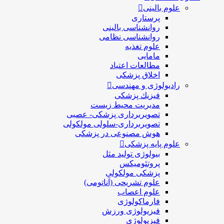
علوم بالینی
پرستاری
روانشناسی بالینی
روانشناسی نظامی
علوم تغذیه
مامایی
مطالعات اعتیاد
اخلاق پزشکی
رادیولوژی و مهندسی
فيزيك پزشکی
مدیریت محیط زیست
تصویربرداری پزشکی- عصبی
تصویربرداری-سلولی مولکولی
هوش مصنوعی در پزشکی
علوم پایه پزشکی
بیولوژی تولید مثل
پروتئومیکس
پزشکی مولکولی
علوم تشریحی (آناتومی)
علوم اعصاب
فارماکولوژی
فیزیولوژی ورزش
فیزیولوژی