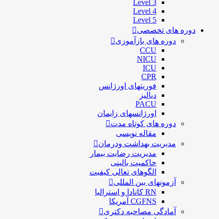
Level 3
Level 4
Level 5
دوره های تخصصی
دوره های بازآموزی
CCU
NICU
ICU
CPR
فوریتهای اورژانس
دیالیز
PACU
اورژانسهای زایمان
دوره های کوتاه مدت
مقاله نویسی
مدیریت بهداشت ودرمان
مديريت رضايت بيمار
حاكميت بالينی
الگوهای تعالی کيفيت
آزمونهای بین المللی
RN کانادا و استرالیا
CGFNS آمریکا
آمادگی مصاحبه دکتری