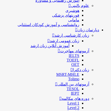
آموزش راهنمایی و مشاوره
علوم بالینی
هوشبری
فوریتهای پزشکی
مامایی
روانشناسی و آموزش کودکان استثنایی
دپارتمان زبان
زبان کارشناسی ارشد
زبان عمومی ارشد
آموزش آنلاین زبان ارشد
آزمونهای مهاجرت
IELTS
TOEFL
OET
زبان دکترا
MSRT-MHLE
Tolimo
آزمونهای بین المللی
TESOL
IEPT
دوره های مکالمه
Level 1
Level 2