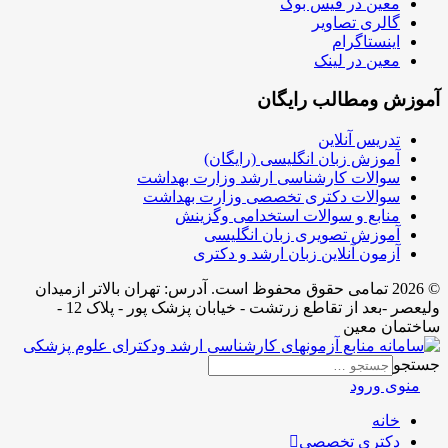
معین در فیس بوک
گالری تصاویر
اینستاگرام
معین در لینک
آموزش ومطالب رایگان
تدریس آنلاین
آموزش زبان انگلیسی (رایگان)
سوالات کارشناسی ارشد وزارت بهداشت
سوالات دکتری تخصصی وزارت بهداشت
منابع و سوالات استخدامی وگزینش
آموزش تصویری زبان انگلیسی
آزمون آنلاین زبان ارشد و دکتری
© 2026 تمامی حقوق محفوظ است. آدرس:‌ تهران بالاتر ازمیدان
ولیعصر -بعد از تقاطع زرتشت - خیابان پزشک پور - پلاک 12 -
ساختمان معین
جستجو
منوی ورود
خانه
دکتری تخصصی