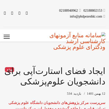
02188940962
02188802153
info@phdpezeshki.com
ایجاد فضای استارت‌آپی برای
ویژه
دانشجویان علوم‌پزشکی
12 بهمن 1401
بازدید: 534
سرپرست مرکز پژوهش‌های دانشجویان دانشگاه علوم پزشکی
تهران، فناوری را حلقه گم‌شده و مغفول این مرکز دانست.