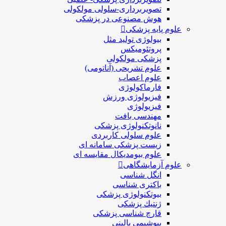
تصویربرداری-سلولی مولکولی
هوش مصنوعی در پزشکی
علوم پایه پزشکی
بیولوژی تولید مثل
پروتئومیکس
پزشکی مولکولی
علوم تشریحی (آناتومی)
علوم اعصاب
فارماکولوژی
فیزیولوژی ورزش
فیزیولوژی
مهندسی بافت
نانوتکنولوژی پزشکی
علوم سلولی کاربردی
زیست پزشکی سامانه ای
علوم بیومدیکال مقایسه ای
علوم آزمایشگاهی
انگل شناسی
باکتری شناسی
بیوتکنولوژی پزشکی
ژنتيك پزشکی
قارچ شناسی پزشكی
بیوشیمی بالینی