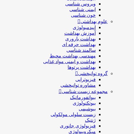
ویروس شناسی
ایمنی شناسی
خون شناسی
علوم بهداشتی
اپیدمیولوژی
آموزش بهداشت
بهداشت باروری
بهداشت حرفه ای
سالمند شناسی
مهندسی بهداشت محيط
بهداشت و ایمنی مواد غذایی
بهداشت پرتوها
گروه توانبخشی
فیزیوتراپی
مشاوره توانبخشی
مجموعه زیست شناسی
بیوانفورماتیک
بیوتکنولوژی
بیوشیمی
زیست سلولی مولکولی
ژنتیک
فیزیولوژی جانوری
میکروبیولوژی