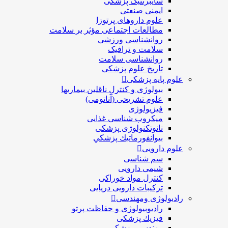
سایبرنتیک پزشکی
ایمنی صنعتی
علوم داروهای پرتوزا
مطالعات اجتماعی مؤثر بر سلامت
روانشناسی ورزشی
سلامت و ترافیک
روانشناسی سلامت
تاریخ علوم پزشکی
علوم پایه پزشکی
بیولوژی و کنترل ناقلین بیماریها
علوم تشریحی (آناتومی)
فیزیولوژی
ميكروب شناسی غذایی
نانوتکنولوژی پزشکی
بيوانفورماتيك پزشكي
علوم دارویی
سم شناسی
شیمی دارویی
کنترل مواد خوراکی
ترکیبات دارویی دریایی
رادیولوژی ومهندسی
رادیوبیولوژی و حفاظت پرتو
فيزيك پزشکی
مهندسی پزشکی