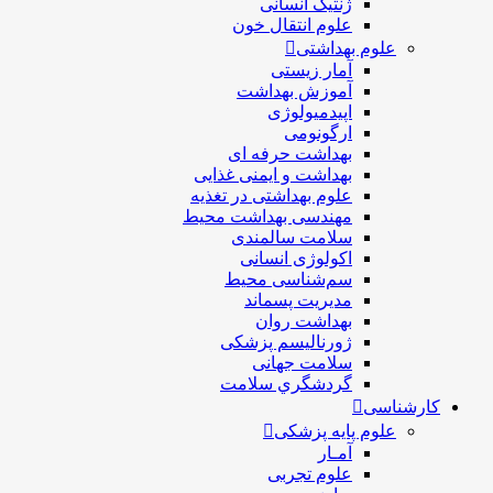
ژنتیک انسانی
علوم انتقال خون
علوم بهداشتی
آمار زیستی
آموزش بهداشت
اپیدمیولوژی
ارگونومی
بهداشت حرفه ای
بهداشت و ایمنی غذایی
علوم بهداشتی در تغذیه
مهندسی بهداشت محيط
سلامت سالمندی
اکولوژی انسانی
سم‌شناسی محیط
مدیریت پسماند
بهداشت روان
ژورنالیسم پزشکی
سلامت جهانی
گردشگري سلامت
کارشناسی
علوم پایه پزشکی
آمـار
علوم تجربی