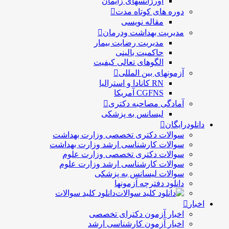
اورژانسهای زایمان
دوره های کوتاه مدت
مقاله نویسی
مدیریت بهداشت ودرمان
مديريت رضايت بيمار
حاكميت بالينی
الگوهای تعالی کيفيت
آزمونهای بین المللی
RN کانادا و استرالیا
CGFNS آمریکا
آمادگی مصاحبه دکتری
لیسانس به پزشکی
دانلودرایگان
سوالات دکتری تخصصی وزارت بهداشت
سوالات کارشناسی ارشد وزارت بهداشت
سوالات دکتری تخصصی وزارت علوم
سوالات کارشناسی ارشد وزارت علوم
سوالات لیسانس به پزشکی
دانلود دفترچه آزمونها
دانلود کلید سوالات
اخبار
اخبار آزمون دکترای تخصصی
اخبار آزمون کارشناسی ارشد