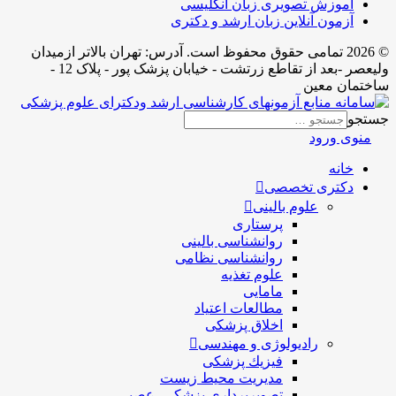
آموزش تصویری زبان انگلیسی
آزمون آنلاین زبان ارشد و دکتری
© 2026 تمامی حقوق محفوظ است. آدرس:‌ تهران بالاتر ازمیدان
ولیعصر -بعد از تقاطع زرتشت - خیابان پزشک پور - پلاک 12 -
ساختمان معین
جستجو
منوی ورود
خانه
دکتری تخصصی
علوم بالینی
پرستاری
روانشناسی بالینی
روانشناسی نظامی
علوم تغذیه
مامایی
مطالعات اعتیاد
اخلاق پزشکی
رادیولوژی و مهندسی
فيزيك پزشکی
مدیریت محیط زیست
تصویربرداری پزشکی- عصبی