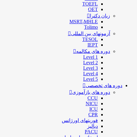
TOEFL
OET
زبان دکترا
MSRT-MHLE
Tolimo
آزمونهای بین المللی
TESOL
IEPT
دوره های مکالمه
Level 1
Level 2
Level 3
Level 4
Level 5
دوره های تخصصی
دوره های بازآموزی
CCU
NICU
ICU
CPR
فوریتهای اورژانس
دیالیز
PACU