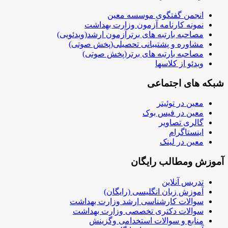
انجمن گفتگوی موسسه معین
نمونه کارنامه آزمون وزارت بهداشت
مصاحبه بارتبه های برترآزمون ارشد(ویدئویی)
مشاوره و پشتیبانی تحصیلی(پخش صوتی)
مصاحبه بارتبه های برتر(پخش صوتی)
ویدئو از کلاسها
شبکه های اجتماعی
معین در توئیتر
معین در فیس بوک
گالری تصاویر
اینستاگرام
معین در لینک
آموزش ومطالب رایگان
تدریس آنلاین
آموزش زبان انگلیسی (رایگان)
سوالات کارشناسی ارشد وزارت بهداشت
سوالات دکتری تخصصی وزارت بهداشت
منابع و سوالات استخدامی وگزینش