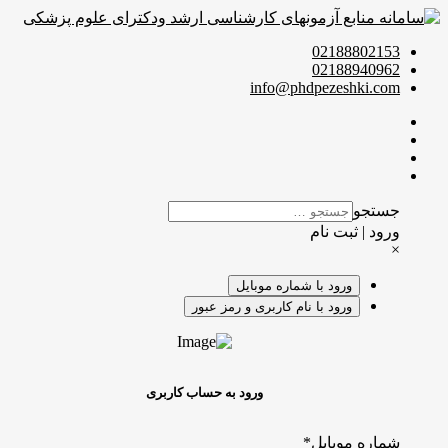
02188802153
02188940962
info@phdpezeshki.com
جستجو
ورود | ثبت نام
×
ورود با شماره موبایل
ورود با نام کاربری و رمز عبور
ورود به حساب کاربری
شماره موبایل
*