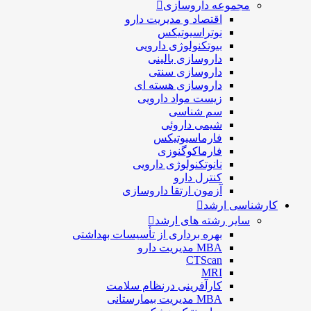
مجموعه داروسازی
اقتصاد و مديريت دارو
نوتراسیوتیکس
بيوتكنولوژی دارویی
داروسازی بالينی
داروسازی سنتی
داروسازی هسته ای
زیست مواد دارویی
سم شناسی
شيمی داروئی
فارماسيوتيكس
فارماكوگنوزی
نانوتکنولوژی دارویی
كنترل دارو
آزمون ارتقا داروسازی
کارشناسی ارشد
سایر رشته های ارشد
بهره برداری از تأسیسات بهداشتی
MBA مدیریت دارو
CTScan
MRI
کارآفرینی درنظام سلامت
MBA مدیریت بیمارستانی