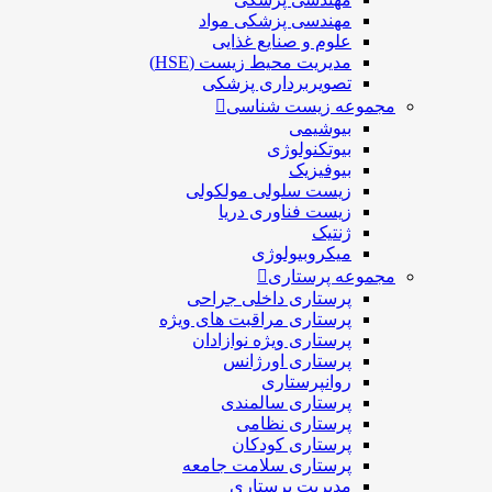
مهندسی پزشکی مواد
علوم و صنايع غذایی
مدیریت محیط زیست (HSE)
تصویربرداری پزشکی
مجموعه زیست شناسی
بیوشیمی
بیوتکنولوژی
بیوفیزیک
زیست سلولی مولکولی
زیست فناوری دریا
ژنتیک
میکروبیولوژی
مجموعه پرستاری
پرستاری داخلی جراحی
پرستاری مراقبت های ويژه
پرستاری ويژه نوازادان
پرستاری اورژانس
روانپرستاری
پرستاری سالمندی
پرستاری نظامی
پرستاری کودکان
پرستاری سلامت جامعه
مدیریت پرستاری