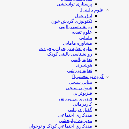
پرستاری توانبخشی
علوم بالینی
اتاق عمل
تکنولوژی گردش خون
روانشناسی بالینی
علوم تغذیه
مامایی
مشاوره مامایی
علوم تغذیه دربحران وحوادث
روانشناسی بالینی کودک
تغذیه بالینی
هوشبری
تغذيه ورزشي
گروه توانبخشی
بینایی سنجی
شنوایی سنجی
فیزیوتراپی
فیزیوتراپی ورزش
کاردرمانی
گفتار درمانی
مددکاری اجتماعی
مديريت توانبخشی
مددکاري اجتماعي کودک و نوجوان