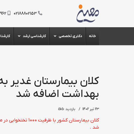
0962
02188802153
خانه
دکتری تخصصی
کارشناسی ارشد
کارشنا
کلان بیمارستان غدیر ب
بهداشت اضافه شد
23 تیر 1402
بازدید: 515
کلان بیمارستان کشور
شد .