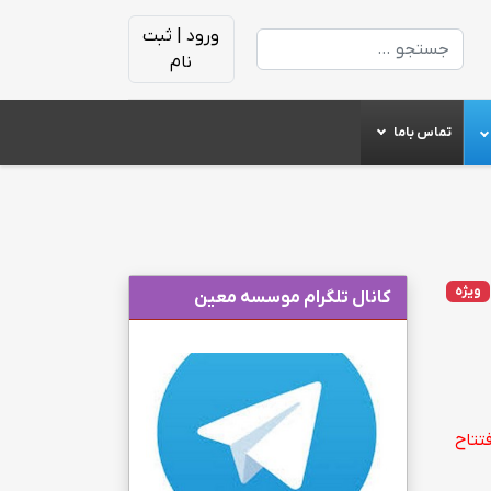
ورود | ثبت
جستجو
نام
تماس باما
ویژه
کانال تلگرام موسسه معین
افتتاح