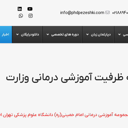
info@phdpezeshki.com
0218894
سی
دپارتمان زبان
دوره های تخصصی
دانلودرایگان
اخبار
ه ظرفیت آموزشی درمانی وزارت
 با ظرفیت 1000 تختخوابی در مجموعه آموزشی درمانی امام خمینی(ره) دانشگاه علوم پزشکی تهران 