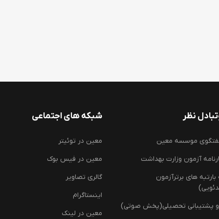
بادل نظر
شبکه های اجتماعی
فتگوی موسسه معین
معین در توئیتر
رنامه آزمون وزارت بهداشت
معین در فیس بوک
ارتبه های برترآزمون
گالری تصاویر
دئویی)
اینستاگرام
و پشتیبانی تحصیلی(پخش صوتی)
معین در لینک