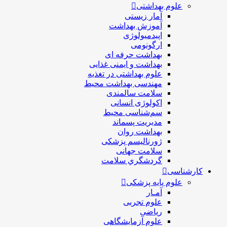
علوم بهداشتی
آمار زیستی
آموزش بهداشت
اپیدمیولوژی
ارگونومی
بهداشت حرفه ای
بهداشت و ایمنی غذایی
علوم بهداشتی در تغذیه
مهندسی بهداشت محيط
سلامت سالمندی
اکولوژی انسانی
سم‌شناسی محیط
مدیریت پسماند
بهداشت روان
ژورنالیسم پزشکی
سلامت جهانی
گردشگري سلامت
کارشناسی
علوم پایه پزشکی
آمـار
علوم تجربی
ریاضی
علوم آزمایشگاهی