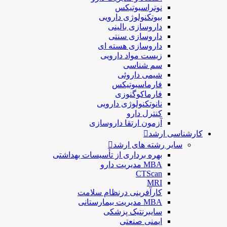
نوتراسیوتیکس
بيوتكنولوژی دارویی
داروسازی بالينی
داروسازی سنتی
داروسازی هسته ای
زیست مواد دارویی
سم شناسی
شيمی داروئی
فارماسيوتيكس
فارماكوگنوزی
نانوتکنولوژی دارویی
كنترل دارو
آزمون ارتقا داروسازی
کارشناسی ارشد
سایر رشته های ارشد
بهره برداری از تأسیسات بهداشتی
MBA مدیریت دارو
CTScan
MRI
کارآفرینی درنظام سلامت
MBA مدیریت بیمارستانی
سایبرنتیک پزشکی
ایمنی صنعتی