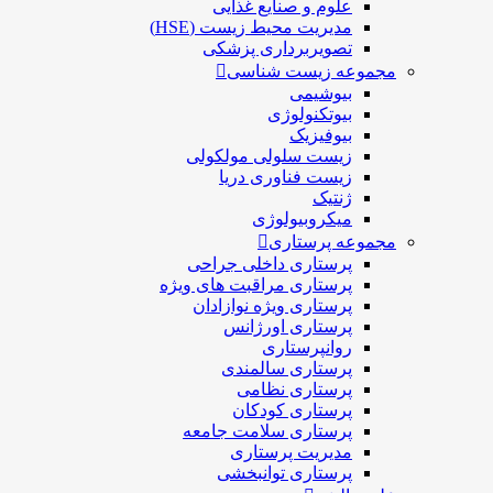
علوم و صنايع غذایی
مدیریت محیط زیست (HSE)
تصویربرداری پزشکی
مجموعه زیست شناسی
بیوشیمی
بیوتکنولوژی
بیوفیزیک
زیست سلولی مولکولی
زیست فناوری دریا
ژنتیک
میکروبیولوژی
مجموعه پرستاری
پرستاری داخلی جراحی
پرستاری مراقبت های ويژه
پرستاری ويژه نوازادان
پرستاری اورژانس
روانپرستاری
پرستاری سالمندی
پرستاری نظامی
پرستاری کودکان
پرستاری سلامت جامعه
مدیریت پرستاری
پرستاری توانبخشی