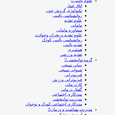
علوم بالینی
اتاق عمل
تکنولوژی گردش خون
روانشناسی بالینی
علوم تغذیه
مامایی
مشاوره مامایی
علوم تغذیه دربحران وحوادث
روانشناسی بالینی کودک
تغذیه بالینی
هوشبری
تغذيه ورزشي
گروه توانبخشی
بینایی سنجی
شنوایی سنجی
فیزیوتراپی
فیزیوتراپی ورزش
کاردرمانی
گفتار درمانی
مددکاری اجتماعی
مديريت توانبخشی
مددکاري اجتماعي کودک و نوجوان
مدیریت بهداشت و درمان
آموزش پزشکی