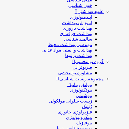
خون شناسی
علوم بهداشتی
اپیدمیولوژی
آموزش بهداشت
بهداشت باروری
بهداشت حرفه ای
سالمند شناسی
مهندسی بهداشت محيط
بهداشت و ایمنی مواد غذایی
بهداشت پرتوها
گروه توانبخشی
فیزیوتراپی
مشاوره توانبخشی
مجموعه زیست شناسی
بیوانفورماتیک
بیوتکنولوژی
بیوشیمی
زیست سلولی مولکولی
ژنتیک
فیزیولوژی جانوری
میکروبیولوژی
بيوفيزيك
زیست شناسی دریا