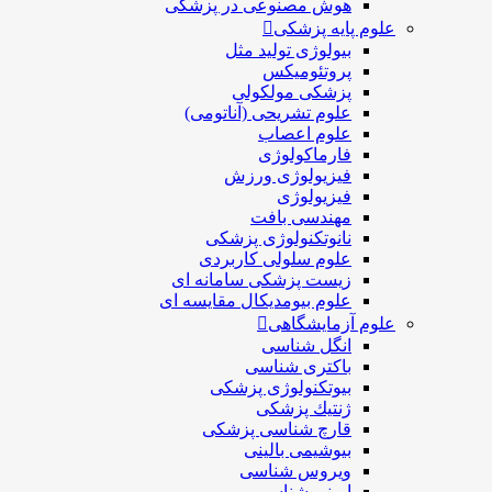
هوش مصنوعی در پزشکی
علوم پایه پزشکی
بیولوژی تولید مثل
پروتئومیکس
پزشکی مولکولی
علوم تشریحی (آناتومی)
علوم اعصاب
فارماکولوژی
فیزیولوژی ورزش
فیزیولوژی
مهندسی بافت
نانوتکنولوژی پزشکی
علوم سلولی کاربردی
زیست پزشکی سامانه ای
علوم بیومدیکال مقایسه ای
علوم آزمایشگاهی
انگل شناسی
باکتری شناسی
بیوتکنولوژی پزشکی
ژنتيك پزشکی
قارچ شناسی پزشكی
بیوشیمی بالینی
ویروس شناسی
ایمنی شناسی