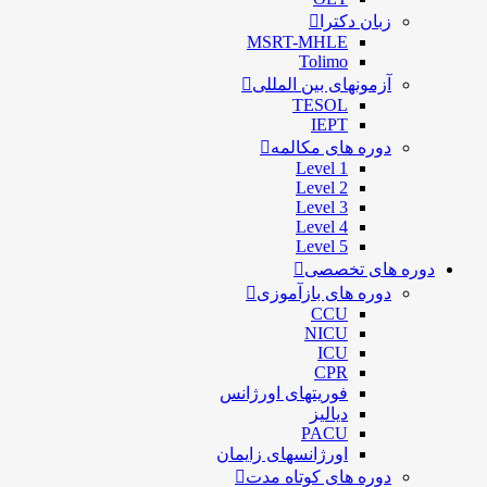
زبان دکترا
MSRT-MHLE
Tolimo
آزمونهای بین المللی
TESOL
IEPT
دوره های مکالمه
Level 1
Level 2
Level 3
Level 4
Level 5
دوره های تخصصی
دوره های بازآموزی
CCU
NICU
ICU
CPR
فوریتهای اورژانس
دیالیز
PACU
اورژانسهای زایمان
دوره های کوتاه مدت