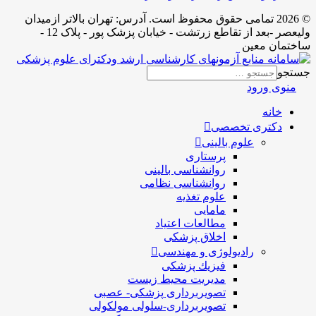
© 2026 تمامی حقوق محفوظ است. آدرس:‌ تهران بالاتر ازمیدان
ولیعصر -بعد از تقاطع زرتشت - خیابان پزشک پور - پلاک 12 -
ساختمان معین
جستجو
منوی ورود
خانه
دکتری تخصصی
علوم بالینی
پرستاری
روانشناسی بالینی
روانشناسی نظامی
علوم تغذیه
مامایی
مطالعات اعتیاد
اخلاق پزشکی
رادیولوژی و مهندسی
فيزيك پزشکی
مدیریت محیط زیست
تصویربرداری پزشکی- عصبی
تصویربرداری-سلولی مولکولی