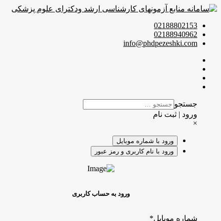
02188802153
02188940962
info@phdpezeshki.com
جستجو
ورود | ثبت نام
×
ورود با شماره موبایل
ورود با نام کاربری و رمز عبور
ورود به حساب کاربری
شماره موبایل
*