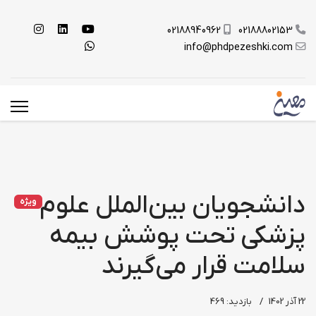
02188940962
02188802153
info@phdpezeshki.com
دانشجویان بین‌الملل علوم
ویژه
پزشکی تحت پوشش بیمه
سلامت قرار می‌گیرند
22 آذر 1402
بازدید: 469