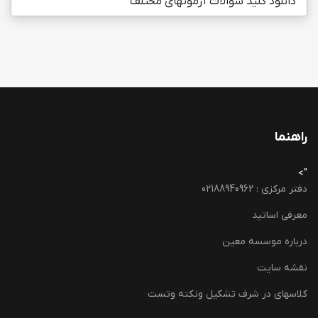
دانلود کلید سوالات آزمونهای مختلف
راهنما
">
دفتر مرکزی : 02188940962
معرفی اساتید
درباره موسسه معین
نقشه سایت
کلاسهای در شرف تشکیل ونکته وتست