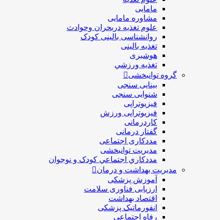
مامایی
مشاوره مامایی
علوم تغذیه دربحران وحوادث
روانشناسی بالینی کودک
تغذیه بالینی
هوشبری
تغذيه ورزشي
گروه توانبخشی
بینایی سنجی
شنوایی سنجی
فیزیوتراپی
فیزیوتراپی ورزش
کاردرمانی
گفتار درمانی
مددکاری اجتماعی
مديريت توانبخشی
مددکاري اجتماعي کودک و نوجوان
مدیریت بهداشت و درمان
آموزش پزشکی
ارزیابی فناوری سلامت
اقتصاد بهداشت
انفورماتیک پزشکی
رفاه اجتماعی