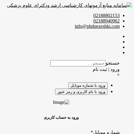
02188802153
02188940962
info@phdpezeshki.com
جستجو
ورود | ثبت نام
×
ورود با شماره موبایل
ورود با نام کاربری و رمز عبور
ورود به حساب کاربری
شماره موبایل
*