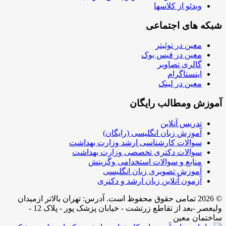
ویدئو از کلاسها
شبکه های اجتماعی
معین در توئیتر
معین در فیس بوک
گالری تصاویر
اینستاگرام
معین در لینک
آموزش ومطالب رایگان
تدریس آنلاین
آموزش زبان انگلیسی (رایگان)
سوالات کارشناسی ارشد وزارت بهداشت
سوالات دکتری تخصصی وزارت بهداشت
منابع و سوالات استخدامی وگزینش
آموزش تصویری زبان انگلیسی
آزمون آنلاین زبان ارشد و دکتری
© 2026 تمامی حقوق محفوظ است. آدرس:‌ تهران بالاتر ازمیدان
ولیعصر -بعد از تقاطع زرتشت - خیابان پزشک پور - پلاک 12 -
ساختمان معین