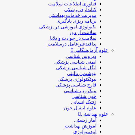
فناوری اطلاعات سلامت
کتابداری پزشکی
مديريت خدمات بهداشتی
برنامه ریزی یادگیری
تکنولوژی آموزشی در پزشکی
سلامت از دور
سلامت در حوادث و بلایا
پدافندغیرعامل درسلامت
علوم آزمایشگاهی
ویروس شناسی
ایمنی شناسی پزشكی
انگل شناسی پزشکی
بیوشیمی بالینی
بیوتکنولوژی پزشکی
قارچ شناسی پزشکی
ميكروب شناسی
خون شناسی
ژنتیک انسانی
علوم انتقال خون
علوم بهداشتی
آمار زیستی
آموزش بهداشت
اپیدمیولوژی