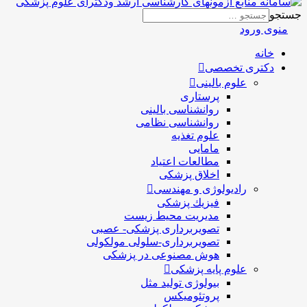
جستجو
منوی ورود
خانه
دکتری تخصصی
علوم بالینی
پرستاری
روانشناسی بالینی
روانشناسی نظامی
علوم تغذیه
مامایی
مطالعات اعتیاد
اخلاق پزشکی
رادیولوژی و مهندسی
فيزيك پزشکی
مدیریت محیط زیست
تصویربرداری پزشکی- عصبی
تصویربرداری-سلولی مولکولی
هوش مصنوعی در پزشکی
علوم پایه پزشکی
بیولوژی تولید مثل
پروتئومیکس