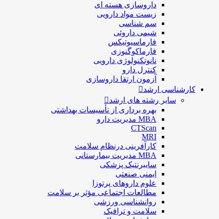
داروسازی هسته ای
زیست مواد دارویی
سم شناسی
شيمی داروئی
فارماسيوتيكس
فارماكوگنوزی
نانوتکنولوژی دارویی
كنترل دارو
آزمون ارتقا داروسازی
کارشناسی ارشد
سایر رشته های ارشد
بهره برداری از تأسیسات بهداشتی
MBA مدیریت دارو
CTScan
MRI
کارآفرینی درنظام سلامت
MBA مدیریت بیمارستانی
سایبرنتیک پزشکی
ایمنی صنعتی
علوم داروهای پرتوزا
مطالعات اجتماعی مؤثر بر سلامت
روانشناسی ورزشی
سلامت و ترافیک