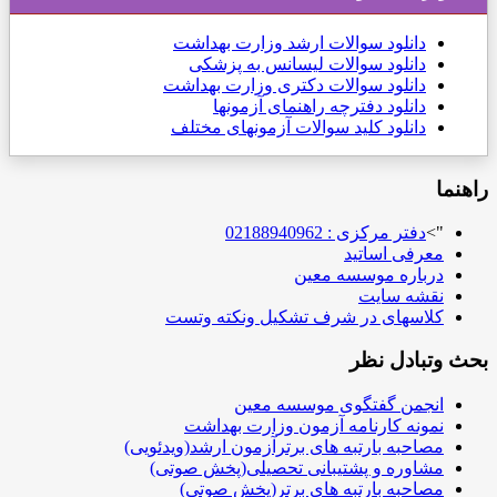
دانلود
سوالات ارشد وزارت بهداشت
دانلود سوالات لیسانس به پزشکی
دانلود سوالات دکتری وزارت بهداشت
دانلود دفترچه راهنمای آزمونها
دانلود کلید سوالات آزمونهای مختلف
راهنما
">
دفتر مرکزی : 02188940962
معرفی اساتید
درباره موسسه معین
نقشه سایت
کلاسهای در شرف تشکیل ونکته وتست
بحث وتبادل نظر
انجمن گفتگوی موسسه معین
نمونه کارنامه آزمون وزارت بهداشت
مصاحبه بارتبه های برترآزمون ارشد(ویدئویی)
مشاوره و پشتیبانی تحصیلی(پخش صوتی)
مصاحبه بارتبه های برتر(پخش صوتی)