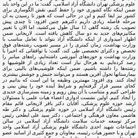
علوم پزشکی تهران دانشگاه آزاد اسلامی، گفت: ما در این واحد باید
ضمن اینکه نگاه کشوری خود را حفظ کنیم، نقش الگوسازی برای
کشور نیز ایفا کنیم و این در حالی است که هنوز تا رسیدن به آن
مرحله فاصله زیادی داریم دکترهم چنین افزود: تا چندی پیش
تصویب یک رشته گاهی 12 سال طول می‌کشید، اما الان با تغییر
مکانیزم‌های جدید به دو سال کاهش یافته است. لاریجانی ضمن
اظهار امیدواری از اینکه دانشگاه آزاد بتواند با تعامل مناسب با
وزارت بهداشت، زمان کمتری را در مسیر تصویب رشته‌های فوق
تخصص و دکترای تخصصی طی کند، گفت: با توافقاتی که اخیرا با
وزارت بهداشت و حوزه‌های آموزشی داشته‌ایم، راه‌های میانبر را
رصد کرده‌ایم. به هرحال نیاز است تعداد زیادی از فلوشیپها و
رشته‌ها را داشته باشیم، ضمن اینکه فلوشیپ‌های بالینی برای
بیمارستانها تحول آفرین هستند و می‌توانند جنبش و جوشش بیشتری
ایجاد کنند. وی افزود: مهمترین وظیفه ما این است که بدانیم در
کجای مسیر قرار گرفته‌ایم و شرایط آینده خود را پیش بینی و
طراحی کنیم و متناسب با آن پیش رویم و زمینه بسترسازی جدیدی
را ایجاد کنیم. اولین نشست ادواری اعضاء هیات علمی با مسئولان
ارشد حوزه علوم پزشکی، آقایان دکتر باقر لاریجانی قائم مقام
رئیس دانشگاه آزاد اسلامی در حوزه علوم پزشکی و دکتر طه
هاشمی معاون فرهنگی و اجتماعی ، دکتر سید علی ابطحی رئیس
مرکز توسعه خدمات سلامت دانشگاه آزاد اسلامی در سالن
اجتماعات شهید احدی دانشگاه علوم پزشکی آزاد اسلامی واحد
تهران و با حضور هیات رئیسه، معاونان و جمع کثیری از اساتید عضو