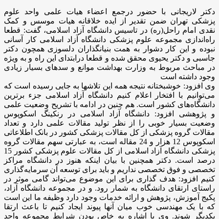
دکتر لاریجانی با حضور درجمع اعضاء هیات علمی واحد علوم
پزشکی تهران ضمن تقدیر از ایده خلاقانه هیات موسس و کمک
نقدی امام راحل(ره) در تاسیس دانشگاه آزاد اسلامی، گفت: قطعا
راه‌اندازی مجموعه علوم پزشکی دانشگاه آزاد اسلامی کار آسانی
نبوده و این کار دشوار به همت بنیانگذاران دلسوزی همچون دکتر
جاسبی و دکتر یحیوی محقق شده و قطعا درابتدای این راه و به ویژه
در مباحث مربوط به وزارت بهداشت موانع و سدهای بسیار زیادی
وجود داشته است
وی افزود: خوشبختانه نتیجه همه این تلاشها به جایی رسیده است که
می‌توانیم با افتخار اعلام کنیم دانشگاه آزاد اسلامی جزء برترین
دانشگاه‌های کشور است. هم چنین در ادامه با تشریح وضعیت علمی
و پژوهشی افزود: دانشگاه آزاد اسلامی در رنکینگ اسکوپوس
وضعیت بسیار خوبی را از نظر تولید مقالات علمی دارد و تعداد
مقالات گروه پزشکی از کل مقالات پزشکی کشور در بانک اطلاعاتی
اسکوپوس 12 هزار و 24 مقاله است، به عبارتی سهم مقالات گروه
پزشکی دانشگاه آزاد اسلامی از کل مقالات علوم پزشکی کشور 15
درصد است. دکتر همچنین با بیان اینکه هنوز در دانشگاه مراکز
تخصصی و فوق تخصصی نداریم و باید برای توسعه آن سرمایه‌گذاری
کنیم افزود: هدف گذاری برای این موضوع می‌تواند گامی موثر در
راستای ارتقای دانشگاه به شمار رود. و در مجموعه دانشگاه آزاد،
پکیج آموزش، پژوهش و ارائه خدمات وجود دارد وظیفه ما این است
که با یک مهندسی خوب میان آنها پیوند ایجاد کنیم تا باعث ارتقا
یکدیگر شوند. وی با اشاره به خاص بودن شرایط مجموعه واحد