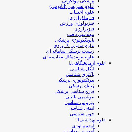
پزشکی مولکولی
علوم تشریحی (آناتومی)
علوم اعصاب
فارماکولوژی
فیزیولوژی ورزش
فیزیولوژی
مهندسی بافت
نانوتکنولوژی پزشکی
علوم سلولی کاربردی
زیست پزشکی سامانه ای
علوم بیومدیکال مقایسه ای
علوم آزمایشگاهی
انگل شناسی
باکتری شناسی
بیوتکنولوژی پزشکی
ژنتيك پزشکی
قارچ شناسی پزشكی
بیوشیمی بالینی
ویروس شناسی
ایمنی شناسی
خون شناسی
علوم بهداشتی
اپیدمیولوژی
آموزش بهداشت