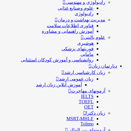
رادیولوژی و مهندسی
علوم وصنایع غذایی
رادیولوژی
مدیریت بهداشت و درمان
فناوری اطلاعات سلامت
آموزش راهنمایی و مشاوره
علوم بالینی
هوشبری
فوریتهای پزشکی
مامایی
روانشناسی و آموزش کودکان استثنایی
دپارتمان زبان
زبان کارشناسی ارشد
زبان عمومی ارشد
آموزش آنلاین زبان ارشد
آزمونهای مهاجرت
IELTS
TOEFL
OET
زبان دکترا
MSRT-MHLE
Tolimo
آزمونهای بین المللی