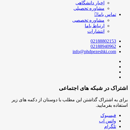
اخبار دانشگاهی
مشاوره تحصیلی
تماس باما
مشاوره تخصصی
ارتباط باما
انتشارات
02188802153
02188940962
info@phdpezeshki.com
اشتراک در شبکه های اجتماعی
برای به اشتراک گذاشتن این مطلب با دوستان از دکمه های زیر
استفاده بفرمایید.
فیسبوک
واتس اپ
تلگرام