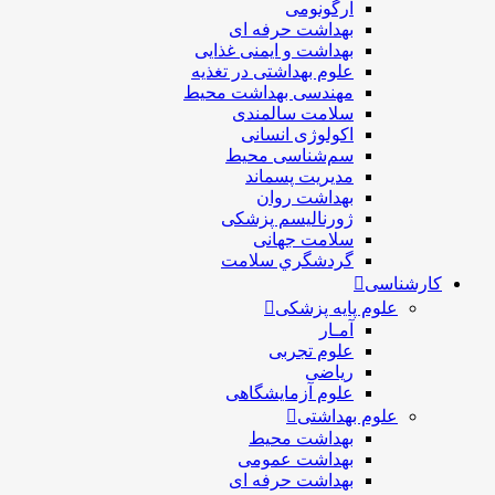
ارگونومی
بهداشت حرفه ای
بهداشت و ایمنی غذایی
علوم بهداشتی در تغذیه
مهندسی بهداشت محيط
سلامت سالمندی
اکولوژی انسانی
سم‌شناسی محیط
مدیریت پسماند
بهداشت روان
ژورنالیسم پزشکی
سلامت جهانی
گردشگري سلامت
کارشناسی
علوم پایه پزشکی
آمـار
علوم تجربی
ریاضی
علوم آزمایشگاهی
علوم بهداشتی
بهداشت محیط
بهداشت عمومی
بهداشت حرفه ای