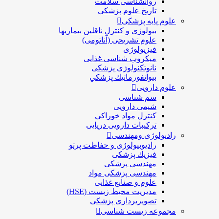
روانشناسی سلامت
تاریخ علوم پزشکی
علوم پایه پزشکی
بیولوژی و کنترل ناقلین بیماریها
علوم تشریحی (آناتومی)
فیزیولوژی
ميكروب شناسی غذایی
نانوتکنولوژی پزشکی
بيوانفورماتيك پزشكي
علوم دارویی
سم شناسی
شیمی دارویی
کنترل مواد خوراکی
ترکیبات دارویی دریایی
رادیولوژی ومهندسی
رادیوبیولوژی و حفاظت پرتو
فيزيك پزشکی
مهندسی پزشکی
مهندسی پزشکی مواد
علوم و صنايع غذایی
مدیریت محیط زیست (HSE)
تصویربرداری پزشکی
مجموعه زیست شناسی