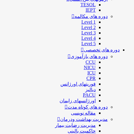
TESOL
IEPT
دوره های مکالمه
Level 1
Level 2
Level 3
Level 4
Level 5
دوره های تخصصی
دوره های بازآموزی
CCU
NICU
ICU
CPR
فوریتهای اورژانس
دیالیز
PACU
اورژانسهای زایمان
دوره های کوتاه مدت
مقاله نویسی
مدیریت بهداشت ودرمان
مديريت رضايت بيمار
حاكميت بالينی