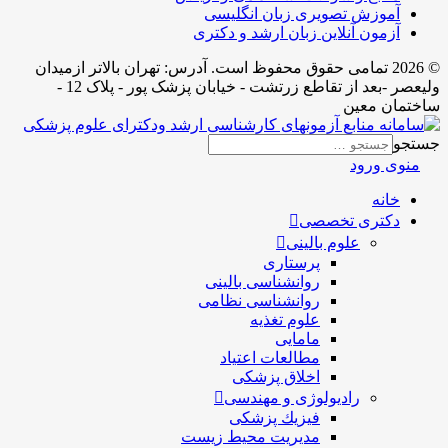
آموزش تصویری زبان انگلیسی
آزمون آنلاین زبان ارشد و دکتری
© 2026 تمامی حقوق محفوظ است. آدرس:‌ تهران بالاتر ازمیدان
ولیعصر -بعد از تقاطع زرتشت - خیابان پزشک پور - پلاک 12 -
ساختمان معین
جستجو
منوی ورود
خانه
دکتری تخصصی
علوم بالینی
پرستاری
روانشناسی بالینی
روانشناسی نظامی
علوم تغذیه
مامایی
مطالعات اعتیاد
اخلاق پزشکی
رادیولوژی و مهندسی
فيزيك پزشکی
مدیریت محیط زیست