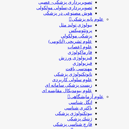
تصویربرداری پزشکی- عصبی
تصویربرداری-سلولی مولکولی
هوش مصنوعی در پزشکی
علوم پایه پزشکی
بیولوژی تولید مثل
پروتئومیکس
پزشکی مولکولی
علوم تشریحی (آناتومی)
علوم اعصاب
فارماکولوژی
فیزیولوژی ورزش
فیزیولوژی
مهندسی بافت
نانوتکنولوژی پزشکی
علوم سلولی کاربردی
زیست پزشکی سامانه ای
علوم بیومدیکال مقایسه ای
علوم آزمایشگاهی
انگل شناسی
باکتری شناسی
بیوتکنولوژی پزشکی
ژنتيك پزشکی
قارچ شناسی پزشكی