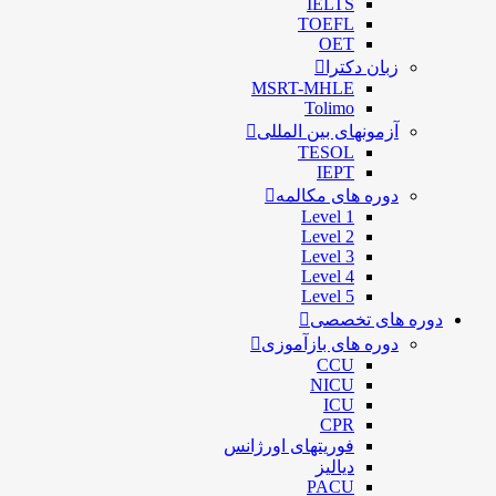
IELTS
TOEFL
OET
زبان دکترا
MSRT-MHLE
Tolimo
آزمونهای بین المللی
TESOL
IEPT
دوره های مکالمه
Level 1
Level 2
Level 3
Level 4
Level 5
دوره های تخصصی
دوره های بازآموزی
CCU
NICU
ICU
CPR
فوریتهای اورژانس
دیالیز
PACU