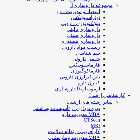
مجموعه داروسازی
اقتصاد و مديريت دارو
نوتراسیوتیکس
بيوتكنولوژی دارویی
داروسازی بالينی
داروسازی سنتی
داروسازی هسته ای
زیست مواد دارویی
سم شناسی
شيمی داروئی
فارماسيوتيكس
فارماكوگنوزی
نانوتکنولوژی دارویی
كنترل دارو
آزمون ارتقا داروسازی
کارشناسی ارشد
سایر رشته های ارشد
بهره برداری از تأسیسات بهداشتی
MBA مدیریت دارو
CTScan
MRI
کارآفرینی درنظام سلامت
MBA مدیریت بیمارستانی