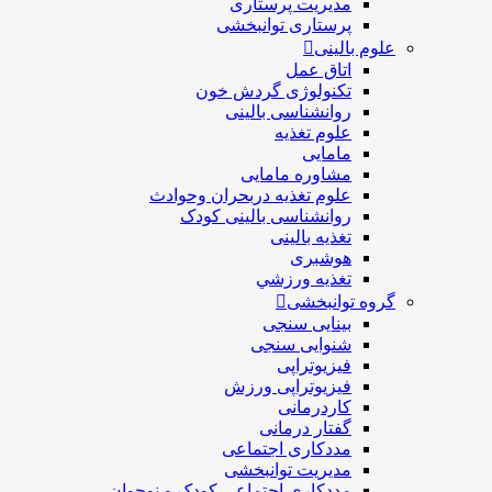
مدیریت پرستاری
پرستاری توانبخشی
علوم بالینی
اتاق عمل
تکنولوژی گردش خون
روانشناسی بالینی
علوم تغذیه
مامایی
مشاوره مامایی
علوم تغذیه دربحران وحوادث
روانشناسی بالینی کودک
تغذیه بالینی
هوشبری
تغذيه ورزشي
گروه توانبخشی
بینایی سنجی
شنوایی سنجی
فیزیوتراپی
فیزیوتراپی ورزش
کاردرمانی
گفتار درمانی
مددکاری اجتماعی
مديريت توانبخشی
مددکاري اجتماعي کودک و نوجوان