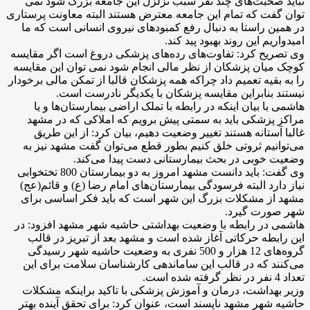
نباید صحبت‌های چند نفر سبب تزلزل این جامعه بزرگ شود نمی
توان گفت که تمام این جامعه معترض هستند البته معاونت پرستاری
در همین راستا به دنبال رفع کمبودهای نیروی انسانی است که ما
امیدواریم این روند بهبود پید کند.
وی تصریح کرد: تفاوت‌های رده‌های پزشکی دروغ است اگر مقایسه
کوچک میان پزشکان از نظر مالی انجام شود نمی توان این مقایسه
را به بقیه تعمیم داد چراکه همه پزشکان قالبا از تمکن مالی برخودار
نیستند بنابراین مقایسه پزشکان با یکدیگر نادرست است.
هاشمی با بیان اینکه در رابطه با تملک اراضی بیمارستان‌ها و یا
مراکز پزشکی باید به سمتی پیش برویم که املاکی که در مشهد
غالبا آستانه هستند تغییر وضعیت دهیم، بیان کرد: از این طریق
می‌توانیم ثروتی خلق کنیم بطور قطع می‌توان گفت مشهد نیز به
وضعیت خوبی در بحث بیمارستانی دست پیدا می‌کند.
وی گفت: باید دانست مشهد امروز به دو بیمارستان 800 تختخوابی
نیاز دارد البته فرسودگی بیمارستان‌های امام رضا (ع) و قائم(عج)
مشهد از مشکلات بزرگ این شهر است که باید فکر اساسی برای
شهر صورت گیرد.
هاشمی در رابطه با وضعیت بهداشتی حاشیه شهر مشهد افزود: در
این رابطه حرکاتی آغاز شده است و مشهد بعد از تبریز در قالب
گروه‌های 12 هزار و 500 نفری به وضعیت حاشیه شهر رسیدگی
می‌کنند که در قالب این ساماندهی کارشناسان سلامت برای این
تعداد 4 نفر در نظر گرفته شده است.
وزیر بهداشت، درمان و آموزش پزشکی با تاکید براینکه مشکلات
حاشیه شهر مشهد ناپسند است، عنوان کرد: برای تحقق آینده بهتر