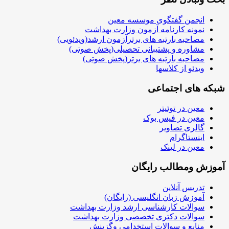
انجمن گفتگوی موسسه معین
نمونه کارنامه آزمون وزارت بهداشت
مصاحبه بارتبه های برترآزمون ارشد(ویدئویی)
مشاوره و پشتیبانی تحصیلی(پخش صوتی)
مصاحبه بارتبه های برتر(پخش صوتی)
ویدئو از کلاسها
شبکه های اجتماعی
معین در توئیتر
معین در فیس بوک
گالری تصاویر
اینستاگرام
معین در لینک
آموزش ومطالب رایگان
تدریس آنلاین
آموزش زبان انگلیسی (رایگان)
سوالات کارشناسی ارشد وزارت بهداشت
سوالات دکتری تخصصی وزارت بهداشت
منابع و سوالات استخدامی وگزینش