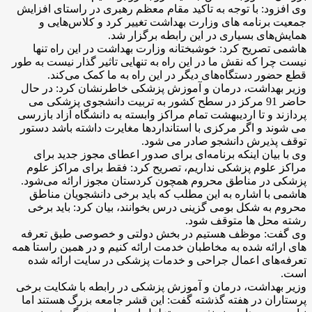
وی افزود: با توجه به تاکید مقام معظم رهبری در راستای افزایش
جمعیت برنامه های وزارت بهداشت تغییر کرد و کلاس‌هایی و
همایش‌های بسیاری در این رابطه برگزار شد.
هاشمی تصریح کرد: خوشبختانه وزارت بهداشت در این راه تنها
نیست چرا که نقش ما در این راه به تنهایی تاثیر گذار نیست به طور
قطع حضور دستگاه‌های دیگر در این راه به ما کمک می‌کند.
وزیر بهداشت، درمان و آموزش پزشکی خاطرنشان کرد: در حال
حاضر 91 مرکز در سطح کشور به تربیت دانشجوی پزشکی می
پردازند و تا اردیبهشت تمام مراکز وابسته به دانشگاه آزاد بازرسی
می شوند و اگر مرکزی با استانداردها مغایرت داشته باشد دستور
توقف پذیرش دانشجو صادر می شود.
وی با بیان اینکه برنامه‌ای برای صدور اعطای مجوز جدید برای
مراکز علوم پزشکی نداریم، تصریح کرد: فقط برای مراکز علوم
پزشکی در مناطق محروم همچون کردستان مجوز ارائه می‌شود.
هاشمی با اشاره به این مطلب که باید برخی دانشجویان مناطق
محروم به شکل بومی گزینی درس بخوانند، بیان کرد: باید برخی
رشته محل ها متوقف شود.
وی گفت: موظف هستیم در بخش دولتی و خصوصی طبق تعرفه
های ارائه شده به مخاطبان خدمت ارائه کنیم و در همین راستا همه
تعرفه‌های اعمال جراحی و خدمات پزشکی در سایت ارائه شده
است.
وزیر بهداشت، درمان و آموزش پزشکی در رابطه با شکایت برخی
پرستاران در هفته گذشته گفت: این قشر جامعه بزرگ هستند اما