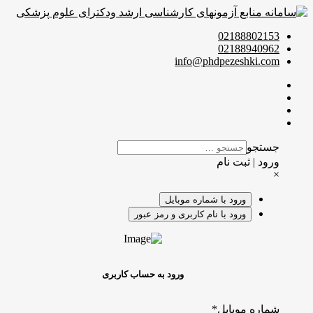
02188802153
02188940962
info@phdpezeshki.com
جستجو
ورود | ثبت نام
×
ورود با شماره موبایل
ورود با نام کاربری و رمز عبور
ورود به حساب کاربری
شماره موبایل
*