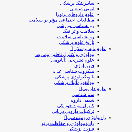
سایبرنتیک پزشکی
ایمنی صنعتی
علوم داروهای پرتوزا
مطالعات اجتماعی مؤثر بر سلامت
روانشناسی ورزشی
سلامت و ترافیک
روانشناسی سلامت
تاریخ علوم پزشکی
علوم پایه پزشکی
بیولوژی و کنترل ناقلین بیماریها
علوم تشریحی (آناتومی)
فیزیولوژی
ميكروب شناسی غذایی
نانوتکنولوژی پزشکی
بيوانفورماتيك پزشكي
علوم دارویی
سم شناسی
شیمی دارویی
کنترل مواد خوراکی
ترکیبات دارویی دریایی
رادیولوژی ومهندسی
رادیوبیولوژی و حفاظت پرتو
فيزيك پزشکی