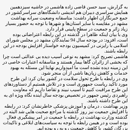
به گزارش، سید حسن قاضی زاده هاشمی در حاشیه سیزدهمین
همایش سراسری دبیران هم اندیشی دانشگاه‌های سراسرکشور در
جمع خبرنگاران اظهار داشت: متاسفانه وضعیت سرانه بهداشت
مشهد در مقایسه با سایر استان‌ها و شهرها با توجه به حضور بسیار
زیاد زائر و جمعیت در سطح پایینی قرار دارد.
وی با بیان اینکه ظاهرا در گذشته در این رابطه اعتراضاتی بوده
است، افزود: در بودجه سال 94 نمایندگان مشهد در مجلس شورای
اسلامی با رایزنی در کمیسیون بودجه خواستار افزایش بودجه در این
رابطه باشند.
هاشمی تصریح کرد: مشهد به نوعی آسیب دیده بی عدالتی است چرا
که بخشی از زائران گاها بیمار هستند و متاسفانه اعتبارات خاصی در
این زمینه دیده نشده است ما امیدواریم نهایتا این مسئله به بهبود
خدمات و کاهش زیان‌ها ناشی از آن منجر شود.
وی در رابطه با طرح تحول سلامت در کشور بیان کرد: این طرح
مورد تاکید ریاست جمهوری است و در تلاش هستیم از دستاوردهای
این طرح مراقبت کنیم تا آسیب نبیند و تقاضا داریم که معاونت
راهبردی رئیس جمهور در تخصیص بودجه سال آینده نگاه ویژه ای به
این طرح داشته باشند.
وزیر بهداشت ، درمان و آموزش پزشکی خاطرنشان کرد: در رابطه
با افزایش جمعیت نیز روز گذشته با مراجع صحبت هایی شد البته در
گذشته وزارت بهداشت در رابطه با جمعیت در امر پیشگیری فعال
بوده است و در هیمن رابطه با توجه به سیاست‌های ابلاغی و تاکیدات
بزرگان کشور با کاهش جمعیت رو به رو بوده ایم.