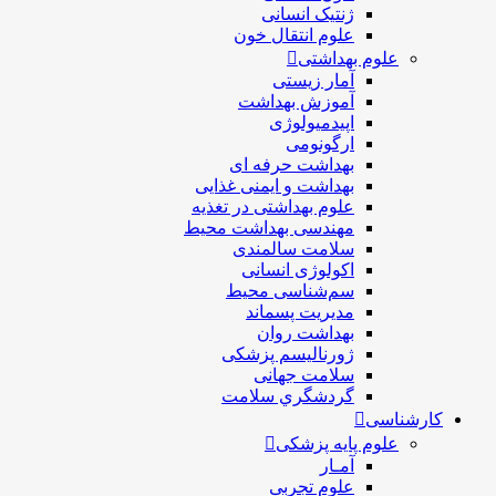
ژنتیک انسانی
علوم انتقال خون
علوم بهداشتی
آمار زیستی
آموزش بهداشت
اپیدمیولوژی
ارگونومی
بهداشت حرفه ای
بهداشت و ایمنی غذایی
علوم بهداشتی در تغذیه
مهندسی بهداشت محيط
سلامت سالمندی
اکولوژی انسانی
سم‌شناسی محیط
مدیریت پسماند
بهداشت روان
ژورنالیسم پزشکی
سلامت جهانی
گردشگري سلامت
کارشناسی
علوم پایه پزشکی
آمـار
علوم تجربی