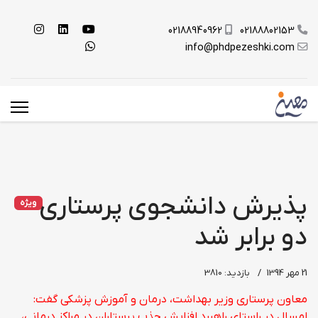
02188940962
02188802153
info@phdpezeshki.com
پذیرش دانشجوی پرستاری
ویژه
دو برابر شد
21 مهر 1394
بازدید: 3810
معاون پرستاری وزیر بهداشت، درمان و آموزش پزشکی گفت:
امسال در راستای راهبرد افزایش جذب پرستاران در مراکز درمانی،