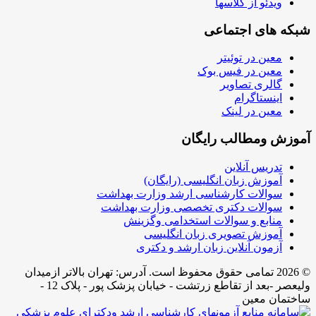
ویدئو از کلاسها
شبکه های اجتماعی
معین در توئیتر
معین در فیس بوک
گالری تصاویر
اینستاگرام
معین در لینک
آموزش ومطالب رایگان
تدریس آنلاین
آموزش زبان انگلیسی (رایگان)
سوالات کارشناسی ارشد وزارت بهداشت
سوالات دکتری تخصصی وزارت بهداشت
منابع و سوالات استخدامی وگزینش
آموزش تصویری زبان انگلیسی
آزمون آنلاین زبان ارشد و دکتری
© 2026 تمامی حقوق محفوظ است. آدرس:‌ تهران بالاتر ازمیدان
ولیعصر -بعد از تقاطع زرتشت - خیابان پزشک پور - پلاک 12 -
ساختمان معین