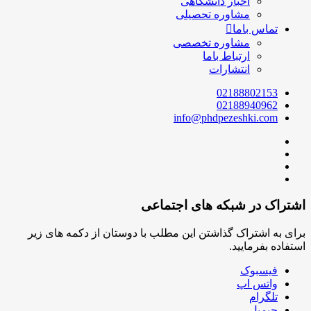
اخبار دانشگاهی
مشاوره تحصیلی
تماس باما
مشاوره تخصصی
ارتباط باما
انتشارات
02188802153
02188940962
info@phdpezeshki.com
اشتراک در شبکه های اجتماعی
برای به اشتراک گذاشتن این مطلب با دوستان از دکمه های زیر
استفاده بفرمایید.
فیسبوک
واتس اپ
تلگرام
جیمیل