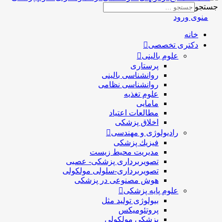
جستجو
منوی ورود
خانه
دکتری تخصصی
علوم بالینی
پرستاری
روانشناسی بالینی
روانشناسی نظامی
علوم تغذیه
مامایی
مطالعات اعتیاد
اخلاق پزشکی
رادیولوژی و مهندسی
فيزيك پزشکی
مدیریت محیط زیست
تصویربرداری پزشکی- عصبی
تصویربرداری-سلولی مولکولی
هوش مصنوعی در پزشکی
علوم پایه پزشکی
بیولوژی تولید مثل
پروتئومیکس
پزشکی مولکولی