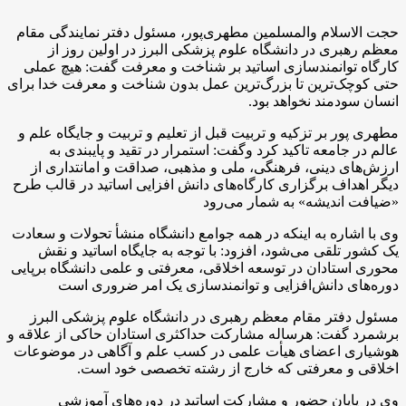
حجت الاسلام والمسلمین مطهری‌پور، مسئول دفتر نمایندگی مقام
معظم رهبری در دانشگاه علوم پزشکی البرز در اولین روز از
کارگاه توانمندسازی اساتید بر شناخت و معرفت گفت: هیچ عملی
حتی کوچک‌ترین تا بزرگ‌ترین عمل بدون شناخت و معرفت خدا برای
انسان سودمند نخواهد بود.
مطهری پور بر تزکیه و تربیت قبل از تعلیم و تربیت و جایگاه علم و
عالم در جامعه تاکید کرد وگفت: استمرار در تقید و پایبندی به
ارزش‌های دینی، فرهنگی، ملی و مذهبی، صداقت و امانتداری از
دیگر اهداف برگزاری کارگاه‌های دانش افزایی اساتید در قالب طرح
«ضیافت اندیشه» به شمار می‌رود
وی با اشاره به اینکه در همه جوامع دانشگاه منشأ تحولات و سعادت
یک کشور تلقی می‌شود، افزود: با توجه به جایگاه اساتید و نقش
محوری استادان در توسعه اخلاقی، معرفتی و علمی دانشگاه برپایی
دوره‌های دانش‌افزایی و توانمندسازی یک امر ضروری است
مسئول دفتر مقام معظم رهبری در دانشگاه علوم پزشکی البرز
برشمرد گفت: هرساله مشارکت حداکثری استادان حاکی از علاقه و
هوشیاری اعضای هیأت علمی در کسب علم و آگاهی در موضوعات
اخلاقی و معرفتی که خارج از رشته تخصصی خود است.
وی در پایان حضور و مشارکت اساتید در دوره‌های آموزشی