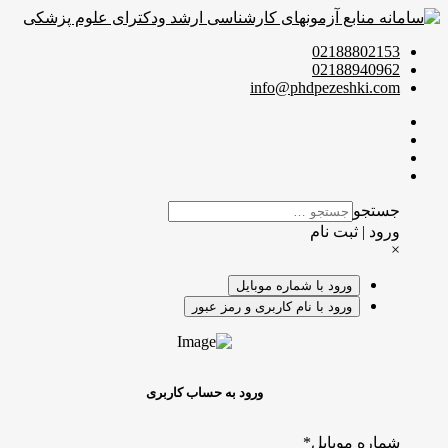
02188802153
02188940962
info@phdpezeshki.com
جستجو
ورود | ثبت نام
×
ورود با شماره موبایل
ورود با نام کاربری و رمز عبور
ورود به حساب کاربری
شماره موبایل
*