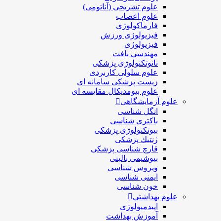
علوم تشریحی (آناتومی)
علوم اعصاب
فارماکولوژی
فیزیولوژی ورزش
فیزیولوژی
مهندسی بافت
نانوتکنولوژی پزشکی
علوم سلولی کاربردی
زیست پزشکی سامانه ای
علوم بیومدیکال مقایسه ای
علوم آزمایشگاهی
انگل شناسی
باکتری شناسی
بیوتکنولوژی پزشکی
ژنتيك پزشکی
قارچ شناسی پزشكی
بیوشیمی بالینی
ویروس شناسی
ایمنی شناسی
خون شناسی
علوم بهداشتی
اپیدمیولوژی
آموزش بهداشت