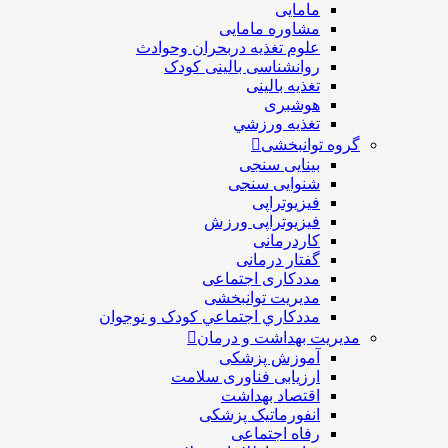
مامایی
مشاوره مامایی
علوم تغذیه دربحران وحوادث
روانشناسی بالینی کودک
تغذیه بالینی
هوشبری
تغذيه ورزشي
گروه توانبخشی
بینایی سنجی
شنوایی سنجی
فیزیوتراپی
فیزیوتراپی ورزش
کاردرمانی
گفتار درمانی
مددکاری اجتماعی
مديريت توانبخشی
مددکاري اجتماعي کودک و نوجوان
مدیریت بهداشت و درمان
آموزش پزشکی
ارزیابی فناوری سلامت
اقتصاد بهداشت
انفورماتیک پزشکی
رفاه اجتماعی