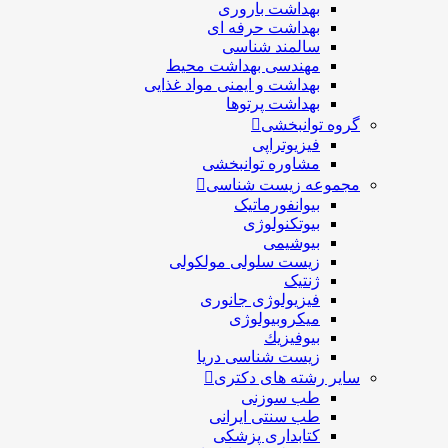
بهداشت باروری
بهداشت حرفه ای
سالمند شناسی
مهندسی بهداشت محيط
بهداشت و ایمنی مواد غذایی
بهداشت پرتوها
گروه توانبخشی
فیزیوتراپی
مشاوره توانبخشی
مجموعه زیست شناسی
بیوانفورماتیک
بیوتکنولوژی
بیوشیمی
زیست سلولی مولکولی
ژنتیک
فیزیولوژی جانوری
میکروبیولوژی
بيوفيزيك
زیست شناسی دریا
سایر رشته های دکتری
طب سوزنی
طب سنتی ایرانی
کتابداری پزشکی