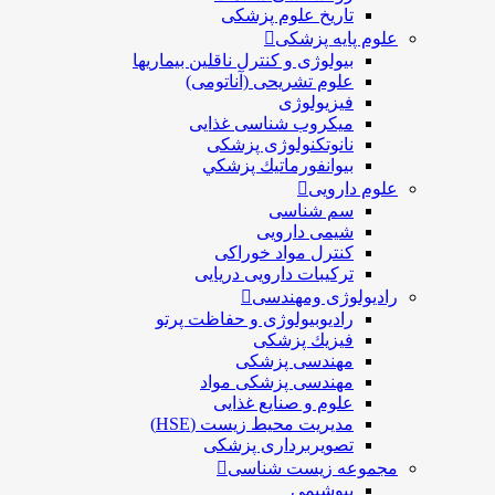
تاریخ علوم پزشکی
علوم پایه پزشکی
بیولوژی و کنترل ناقلین بیماریها
علوم تشریحی (آناتومی)
فیزیولوژی
ميكروب شناسی غذایی
نانوتکنولوژی پزشکی
بيوانفورماتيك پزشكي
علوم دارویی
سم شناسی
شیمی دارویی
کنترل مواد خوراکی
ترکیبات دارویی دریایی
رادیولوژی ومهندسی
رادیوبیولوژی و حفاظت پرتو
فيزيك پزشکی
مهندسی پزشکی
مهندسی پزشکی مواد
علوم و صنايع غذایی
مدیریت محیط زیست (HSE)
تصویربرداری پزشکی
مجموعه زیست شناسی
بیوشیمی