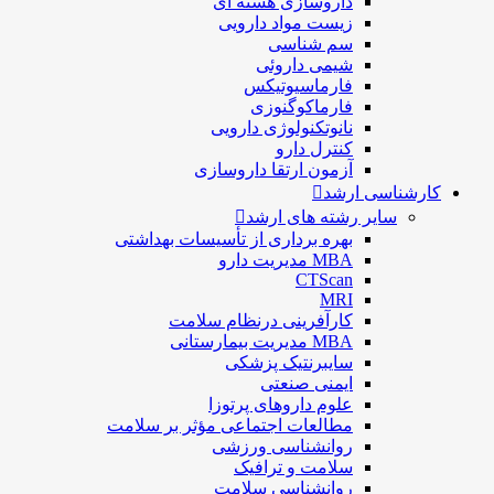
داروسازی هسته ای
زیست مواد دارویی
سم شناسی
شيمی داروئی
فارماسيوتيكس
فارماكوگنوزی
نانوتکنولوژی دارویی
كنترل دارو
آزمون ارتقا داروسازی
کارشناسی ارشد
سایر رشته های ارشد
بهره برداری از تأسیسات بهداشتی
MBA مدیریت دارو
CTScan
MRI
کارآفرینی درنظام سلامت
MBA مدیریت بیمارستانی
سایبرنتیک پزشکی
ایمنی صنعتی
علوم داروهای پرتوزا
مطالعات اجتماعی مؤثر بر سلامت
روانشناسی ورزشی
سلامت و ترافیک
روانشناسی سلامت