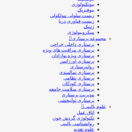
بیوتکنولوژی
بیوفیزیک
زیست سلولی مولکولی
زیست فناوری دریا
ژنتیک
میکروبیولوژی
مجموعه پرستاری
پرستاری داخلی جراحی
پرستاری مراقبت های ويژه
پرستاری ويژه نوازادان
پرستاری اورژانس
روانپرستاری
پرستاری سالمندی
پرستاری نظامی
پرستاری کودکان
پرستاری سلامت جامعه
مدیریت پرستاری
پرستاری توانبخشی
علوم بالینی
اتاق عمل
تکنولوژی گردش خون
روانشناسی بالینی
علوم تغذیه