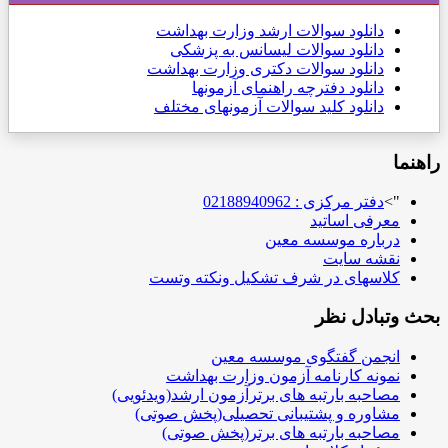
دانلود
سوالات ارشد وزارت بهداشت
دانلود سوالات لیسانس به پزشکی
دانلود سوالات دکتری وزارت بهداشت
دانلود دفترچه راهنمای آزمونها
دانلود کلید سوالات آزمونهای مختلف
راهنما
">
دفتر مرکزی : 02188940962
معرفی اساتید
درباره موسسه معین
نقشه سایت
کلاسهای در شرف تشکیل ونکته وتست
بحث وتبادل نظر
انجمن گفتگوی موسسه معین
نمونه کارنامه آزمون وزارت بهداشت
مصاحبه بارتبه های برترآزمون ارشد(ویدئویی)
مشاوره و پشتیبانی تحصیلی(پخش صوتی)
مصاحبه بارتبه های برتر(پخش صوتی)