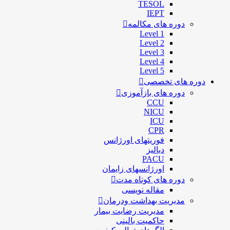
TESOL
IEPT
دوره های مکالمه
Level 1
Level 2
Level 3
Level 4
Level 5
دوره های تخصصی
دوره های بازآموزی
CCU
NICU
ICU
CPR
فوریتهای اورژانس
دیالیز
PACU
اورژانسهای زایمان
دوره های کوتاه مدت
مقاله نویسی
مدیریت بهداشت ودرمان
مديريت رضايت بيمار
حاكميت بالينی