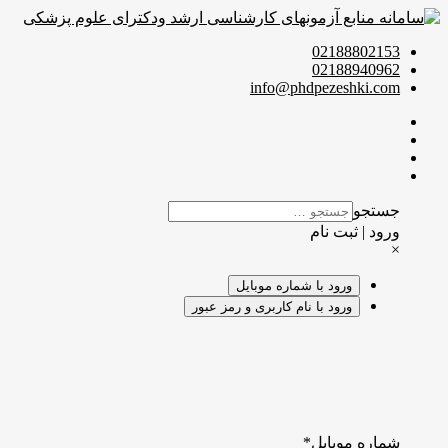
02188802153
02188940962
info@phdpezeshki.com
جستجو
ورود | ثبت نام
×
ورود با شماره موبایل
ورود با نام کاربری و رمز عبور
شماره موبایل
*