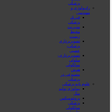
پزشکی
رادیولوژی و
مهندسی
فيزيك
پزشکی
مدیریت
محیط
زیست
تصویربرداری
پزشکی-
عصبی
تصویربرداری-
سلولی
مولکولی
هوش
مصنوعی در
پزشکی
علوم پایه پزشکی
بیولوژی تولید
مثل
پروتئومیکس
پزشکی
مولکولی