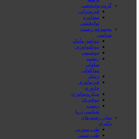
گروه توانبخشی
فیزیوتراپی
مشاوره
توانبخشی
مجموعه زیست
شناسی
بیوانفورماتیک
بیوتکنولوژی
بیوشیمی
زیست
سلولی
مولکولی
ژنتیک
فیزیولوژی
جانوری
میکروبیولوژی
بيوفيزيك
زیست
شناسی دریا
سایر رشته های
دکتری
طب سوزنی
طب سنتی