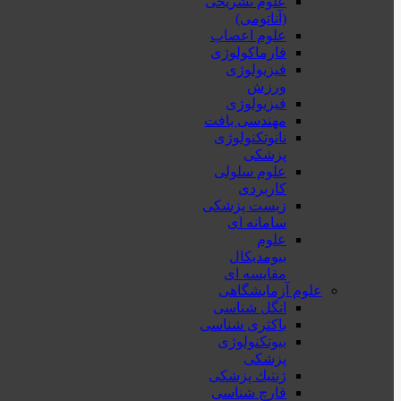
علوم تشریحی
(آناتومی)
علوم اعصاب
فارماکولوژی
فیزیولوژی
ورزش
فیزیولوژی
مهندسی بافت
نانوتکنولوژی
پزشکی
علوم سلولی
کاربردی
زیست پزشکی
سامانه ای
علوم
بیومدیکال
مقایسه ای
علوم آزمایشگاهی
انگل شناسی
باکتری شناسی
بیوتکنولوژی
پزشکی
ژنتيك پزشکی
قارچ شناسی