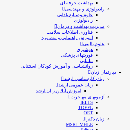
بهداشت حرفه ای
رادیولوژی و مهندسی
علوم وصنایع غذایی
رادیولوژی
مدیریت بهداشت و درمان
فناوری اطلاعات سلامت
آموزش راهنمایی و مشاوره
علوم بالینی
هوشبری
فوریتهای پزشکی
مامایی
روانشناسی و آموزش کودکان استثنایی
دپارتمان زبان
زبان کارشناسی ارشد
زبان عمومی ارشد
آموزش آنلاین زبان ارشد
آزمونهای مهاجرت
IELTS
TOEFL
OET
زبان دکترا
MSRT-MHLE
Tolimo