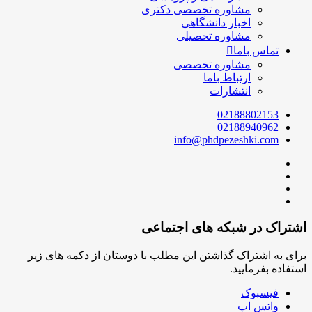
مشاوره تخصصی دکتری
اخبار دانشگاهی
مشاوره تحصیلی
تماس باما
مشاوره تخصصی
ارتباط باما
انتشارات
02188802153
02188940962
info@phdpezeshki.com
اشتراک در شبکه های اجتماعی
برای به اشتراک گذاشتن این مطلب با دوستان از دکمه های زیر
استفاده بفرمایید.
فیسبوک
واتس اپ