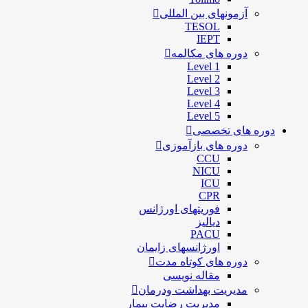
آزمونهای بین المللی
TESOL
IEPT
دوره های مکالمه
Level 1
Level 2
Level 3
Level 4
Level 5
دوره های تخصصی
دوره های بازآموزی
CCU
NICU
ICU
CPR
فوریتهای اورژانس
دیالیز
PACU
اورژانسهای زایمان
دوره های کوتاه مدت
مقاله نویسی
مدیریت بهداشت ودرمان
مديريت رضايت بيمار