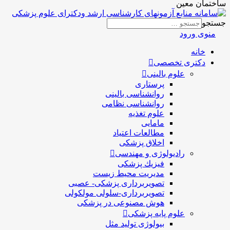
ساختمان معین
جستجو
منوی ورود
خانه
دکتری تخصصی
علوم بالینی
پرستاری
روانشناسی بالینی
روانشناسی نظامی
علوم تغذیه
مامایی
مطالعات اعتیاد
اخلاق پزشکی
رادیولوژی و مهندسی
فيزيك پزشکی
مدیریت محیط زیست
تصویربرداری پزشکی- عصبی
تصویربرداری-سلولی مولکولی
هوش مصنوعی در پزشکی
علوم پایه پزشکی
بیولوژی تولید مثل