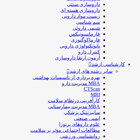
داروسازی سنتی
داروسازی هسته ای
زیست مواد دارویی
سم شناسی
شيمی داروئی
فارماسيوتيكس
فارماكوگنوزی
نانوتکنولوژی دارویی
كنترل دارو
آزمون ارتقا داروسازی
کارشناسی ارشد
سایر رشته های ارشد
بهره برداری از تأسیسات بهداشتی
MBA مدیریت دارو
CTScan
MRI
کارآفرینی درنظام سلامت
MBA مدیریت بیمارستانی
سایبرنتیک پزشکی
ایمنی صنعتی
علوم داروهای پرتوزا
مطالعات اجتماعی مؤثر بر سلامت
روانشناسی ورزشی