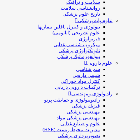
سلامت و ترافیک
روانشناسی سلامت
تاریخ علوم پزشکی
علوم پایه پزشکی
بیولوژی و کنترل ناقلین بیماریها
علوم تشریحی (آناتومی)
فیزیولوژی
ميكروب شناسی غذایی
نانوتکنولوژی پزشکی
بيوانفورماتيك پزشكي
علوم دارویی
سم شناسی
شیمی دارویی
کنترل مواد خوراکی
ترکیبات دارویی دریایی
رادیولوژی ومهندسی
رادیوبیولوژی و حفاظت پرتو
فيزيك پزشکی
مهندسی پزشکی
مهندسی پزشکی مواد
علوم و صنايع غذایی
مدیریت محیط زیست (HSE)
تصویربرداری پزشکی