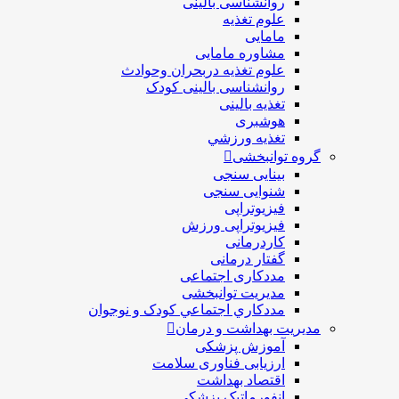
روانشناسی بالینی
علوم تغذیه
مامایی
مشاوره مامایی
علوم تغذیه دربحران وحوادث
روانشناسی بالینی کودک
تغذیه بالینی
هوشبری
تغذيه ورزشي
گروه توانبخشی
بینایی سنجی
شنوایی سنجی
فیزیوتراپی
فیزیوتراپی ورزش
کاردرمانی
گفتار درمانی
مددکاری اجتماعی
مديريت توانبخشی
مددکاري اجتماعي کودک و نوجوان
مدیریت بهداشت و درمان
آموزش پزشکی
ارزیابی فناوری سلامت
اقتصاد بهداشت
انفورماتیک پزشکی