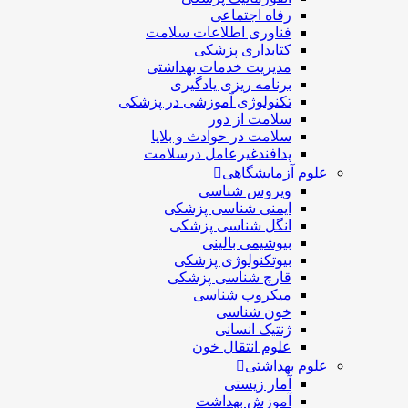
رفاه اجتماعی
فناوری اطلاعات سلامت
کتابداری پزشکی
مديريت خدمات بهداشتی
برنامه ریزی یادگیری
تکنولوژی آموزشی در پزشکی
سلامت از دور
سلامت در حوادث و بلایا
پدافندغیرعامل درسلامت
علوم آزمایشگاهی
ویروس شناسی
ایمنی شناسی پزشكی
انگل شناسی پزشکی
بیوشیمی بالینی
بیوتکنولوژی پزشکی
قارچ شناسی پزشکی
ميكروب شناسی
خون شناسی
ژنتیک انسانی
علوم انتقال خون
علوم بهداشتی
آمار زیستی
آموزش بهداشت