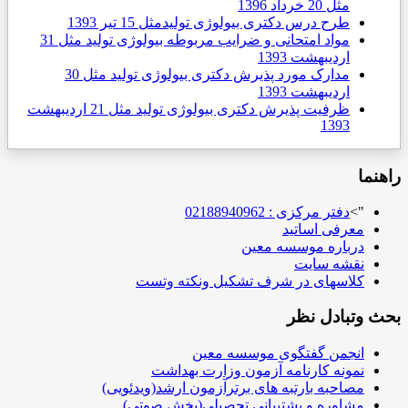
مثل
20 خرداد 1396
طرح درس دکتری بیولوژی تولیدمثل
15 تیر 1393
مواد امتحانی و ضرایب مربوطه بیولوژی تولید مثل
31
ارديبهشت 1393
مدارک مورد پذیرش دکتری بیولوژی تولید مثل
30
ارديبهشت 1393
ظرفیت پذیرش دکتری بیولوژی تولید مثل
21 ارديبهشت
1393
راهنما
">
دفتر مرکزی : 02188940962
معرفی اساتید
درباره موسسه معین
نقشه سایت
کلاسهای در شرف تشکیل ونکته وتست
بحث وتبادل نظر
انجمن گفتگوی موسسه معین
نمونه کارنامه آزمون وزارت بهداشت
مصاحبه بارتبه های برترآزمون ارشد(ویدئویی)
مشاوره و پشتیبانی تحصیلی(پخش صوتی)