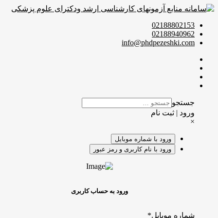
02188802153
02188940962
info@phdpezeshki.com
جستجو
ورود | ثبت نام
×
ورود با شماره موبایل
ورود با نام کاربری و رمز عبور
ورود به حساب کاربری
شماره موبایل
*