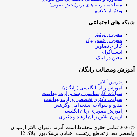
مصاحبه بارتبه های برتر(پخش صوتی)
ویدئو از کلاسها
شبکه های اجتماعی
معین در توئیتر
معین در فیس بوک
گالری تصاویر
اینستاگرام
معین در لینک
آموزش ومطالب رایگان
تدریس آنلاین
آموزش زبان انگلیسی (رایگان)
سوالات کارشناسی ارشد وزارت بهداشت
سوالات دکتری تخصصی وزارت بهداشت
منابع و سوالات استخدامی وگزینش
آموزش تصویری زبان انگلیسی
آزمون آنلاین زبان ارشد و دکتری
© 2026 تمامی حقوق محفوظ است. آدرس:‌ تهران بالاتر ازمیدان
ولیعصر -بعد از تقاطع زرتشت - خیابان پزشک پور - پلاک 12 -