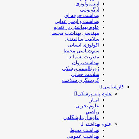
اپیدمیولوژی
ارگونومی
بهداشت حرفه ای
بهداشت و ایمنی غذایی
علوم بهداشتی در تغذیه
مهندسی بهداشت محيط
سلامت سالمندی
اکولوژی انسانی
سم‌شناسی محیط
مدیریت پسماند
بهداشت روان
ژورنالیسم پزشکی
سلامت جهانی
گردشگري سلامت
کارشناسی
علوم پایه پزشکی
آمـار
علوم تجربی
ریاضی
علوم آزمایشگاهی
علوم بهداشتی
بهداشت محیط
بهداشت عمومی