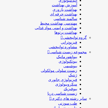
اپیدمیولوژی
آموزش بهداشت
بهداشت باروری
بهداشت حرفه ای
سالمند شناسی
مهندسی بهداشت محيط
بهداشت و ایمنی مواد غذایی
بهداشت پرتوها
گروه توانبخشی
فیزیوتراپی
مشاوره توانبخشی
مجموعه زیست شناسی
بیوانفورماتیک
بیوتکنولوژی
بیوشیمی
زیست سلولی مولکولی
ژنتیک
فیزیولوژی جانوری
میکروبیولوژی
بيوفيزيك
زیست شناسی دریا
سایر رشته های دکتری
طب سوزنی
طب سنتی ایرانی