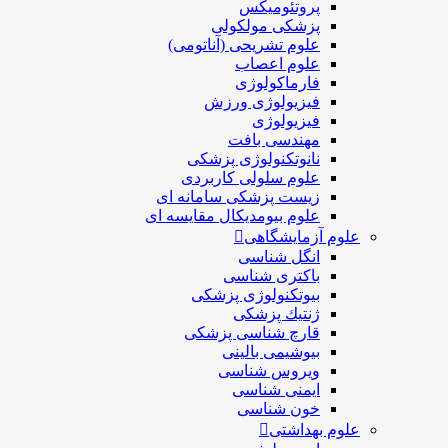
پروتئومیکس
پزشکی مولکولی
علوم تشریحی (آناتومی)
علوم اعصاب
فارماکولوژی
فیزیولوژی ورزش
فیزیولوژی
مهندسی بافت
نانوتکنولوژی پزشکی
علوم سلولی کاربردی
زیست پزشکی سامانه ای
علوم بیومدیکال مقایسه ای
علوم آزمایشگاهی
انگل شناسی
باکتری شناسی
بیوتکنولوژی پزشکی
ژنتيك پزشکی
قارچ شناسی پزشكی
بیوشیمی بالینی
ویروس شناسی
ایمنی شناسی
خون شناسی
علوم بهداشتی