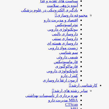
سیاست های تغذیه و غذا
آینده پژوهی سلامت
یادگیری الکترونیکی در علوم پزشکی
مجموعه داروسازی
اقتصاد و مديريت دارو
نوتراسیوتیکس
بيوتكنولوژی دارویی
داروسازی بالينی
داروسازی سنتی
داروسازی هسته ای
زیست مواد دارویی
سم شناسی
شيمی داروئی
فارماسيوتيكس
فارماكوگنوزی
نانوتکنولوژی دارویی
كنترل دارو
آزمون ارتقا داروسازی
کارشناسی ارشد
سایر رشته های ارشد
بهره برداری از تأسیسات بهداشتی
MBA مدیریت دارو
CTScan
MRI