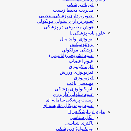
فيزيك پزشکی
مدیریت محیط زیست
تصویربرداری پزشکی- عصبی
تصویربرداری-سلولی مولکولی
هوش مصنوعی در پزشکی
علوم پایه پزشکی
بیولوژی تولید مثل
پروتئومیکس
پزشکی مولکولی
علوم تشریحی (آناتومی)
علوم اعصاب
فارماکولوژی
فیزیولوژی ورزش
فیزیولوژی
مهندسی بافت
نانوتکنولوژی پزشکی
علوم سلولی کاربردی
زیست پزشکی سامانه ای
علوم بیومدیکال مقایسه ای
علوم آزمایشگاهی
انگل شناسی
باکتری شناسی
بیوتکنولوژی پزشکی