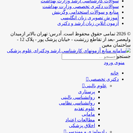
سوالات کارشناسی ارشد وزارت بهداشت
سوالات دکتری تخصصی وزارت بهداشت
منابع و سوالات استخدامی وگزینش
آموزش تصویری زبان انگلیسی
آزمون آنلاین زبان ارشد و دکتری
© 2026 تمامی حقوق محفوظ است. آدرس:‌ تهران بالاتر ازمیدان
ولیعصر -بعد از تقاطع زرتشت - خیابان پزشک پور - پلاک 12 -
ساختمان معین
جستجو
منوی ورود
خانه
دکتری تخصصی
علوم بالینی
پرستاری
روانشناسی بالینی
روانشناسی نظامی
علوم تغذیه
مامایی
مطالعات اعتیاد
اخلاق پزشکی
رادیولوژی و مهندسی