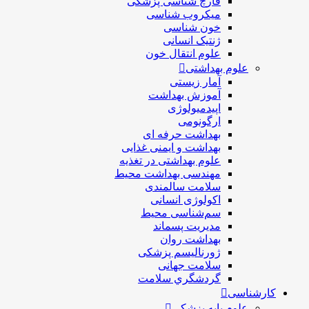
قارچ شناسی پزشکی
ميكروب شناسی
خون شناسی
ژنتیک انسانی
علوم انتقال خون
علوم بهداشتی
آمار زیستی
آموزش بهداشت
اپیدمیولوژی
ارگونومی
بهداشت حرفه ای
بهداشت و ایمنی غذایی
علوم بهداشتی در تغذیه
مهندسی بهداشت محيط
سلامت سالمندی
اکولوژی انسانی
سم‌شناسی محیط
مدیریت پسماند
بهداشت روان
ژورنالیسم پزشکی
سلامت جهانی
گردشگري سلامت
کارشناسی
علوم پایه پزشکی