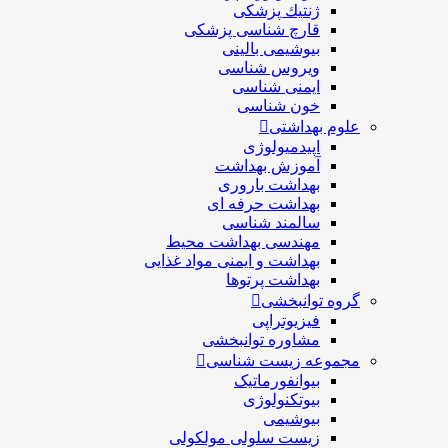
ژنتيك پزشکی
قارچ شناسی پزشكی
بیوشیمی بالینی
ویروس شناسی
ایمنی شناسی
خون شناسی
علوم بهداشتی
اپیدمیولوژی
آموزش بهداشت
بهداشت باروری
بهداشت حرفه ای
سالمند شناسی
مهندسی بهداشت محيط
بهداشت و ایمنی مواد غذایی
بهداشت پرتوها
گروه توانبخشی
فیزیوتراپی
مشاوره توانبخشی
مجموعه زیست شناسی
بیوانفورماتیک
بیوتکنولوژی
بیوشیمی
زیست سلولی مولکولی