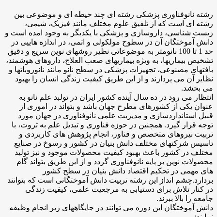
رشته نانوفناوری پزشکی رشته ای چند حیطه ای و موضوعی بین
رشته ای است که از تلفیق علوم مختلف مانند فیزیک، شیمی،
زیست شناسی، داروسازی و پزشکی با یکدیگر به وجود امده است و
دانش آموختگان آن در سطوح مولکولی و اتمی، در اندازه هاییی در
حد 1 تا 100 نانومتر به موضوعاتی نظیر روشهای نوین سریع و دقیق
تشخیص بیماریها، به ویژه بیماریهای صعب العلاج، داروهای هوشمند،
بافتهای مصنوعی، تجهیزات پزشکی در سطح نانو مانند نانوروباتها و
نظایر آن می پردازند و از این طریق کیفیت زندگی انسان را بهبود
می بخشد.
انتظار می رود در ده سال آینده کشور ایران در تولبد علم نانو به
عنوان یکی از کشورهای مطرح جهان باشد و بتواند در اموری از
قبیل استانداردسازی و مدیریت علمی نانوفناوری در جهان مورد
توجه قرار گیرد. همچنین در حوزه فناوری و تبدیل علم به ثروت، با
تربیت نیروهای متخصص و فناور، انجام پژوهش های کاربردی و
تاسیس شرکتهای مختلف دانش بنیان در کشور و رسوخ در صنایع
مختلف در کشور باعث بهبود کیفیت محصولات موجود و نیز تولید
محصولات نوین بر پایه نانوفناوری گردد و از این طریق بتواند گام
های مهمی در تحکیم اقتصاد دانش بنیان در سطح کشور
بردارد.چشم انداز این رشته تربیت دانش آموختگانی است که بتوانند
در کنار تلاش برای دستیابی به مرجعیت علمی، کیفیت زندگی
جامعه را بالا ببرند.
دانش آموختگان این دوره می توانند در جایگاههای زیر انجام وظیفه
نمایند: