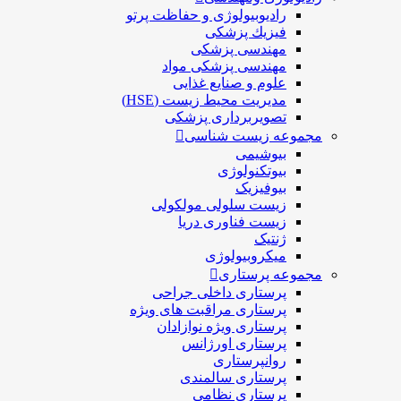
رادیوبیولوژی و حفاظت پرتو
فيزيك پزشکی
مهندسی پزشکی
مهندسی پزشکی مواد
علوم و صنايع غذایی
مدیریت محیط زیست (HSE)
تصویربرداری پزشکی
مجموعه زیست شناسی
بیوشیمی
بیوتکنولوژی
بیوفیزیک
زیست سلولی مولکولی
زیست فناوری دریا
ژنتیک
میکروبیولوژی
مجموعه پرستاری
پرستاری داخلی جراحی
پرستاری مراقبت های ويژه
پرستاری ويژه نوازادان
پرستاری اورژانس
روانپرستاری
پرستاری سالمندی
پرستاری نظامی