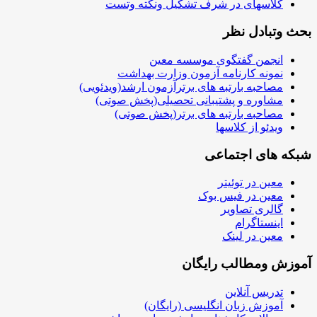
کلاسهای در شرف تشکیل ونکته وتست
بحث وتبادل نظر
انجمن گفتگوی موسسه معین
نمونه کارنامه آزمون وزارت بهداشت
مصاحبه بارتبه های برترآزمون ارشد(ویدئویی)
مشاوره و پشتیبانی تحصیلی(پخش صوتی)
مصاحبه بارتبه های برتر(پخش صوتی)
ویدئو از کلاسها
شبکه های اجتماعی
معین در توئیتر
معین در فیس بوک
گالری تصاویر
اینستاگرام
معین در لینک
آموزش ومطالب رایگان
تدریس آنلاین
آموزش زبان انگلیسی (رایگان)