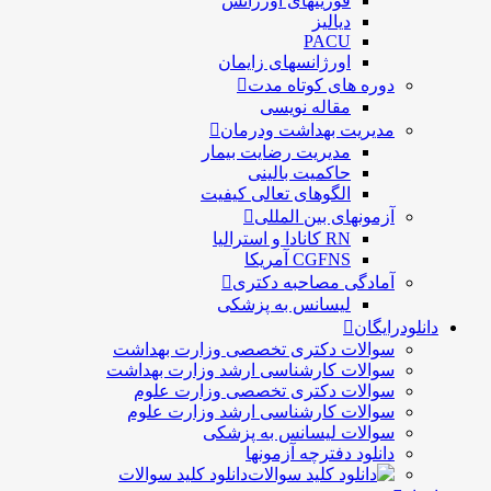
فوریتهای اورژانس
دیالیز
PACU
اورژانسهای زایمان
دوره های کوتاه مدت
مقاله نویسی
مدیریت بهداشت ودرمان
مديريت رضايت بيمار
حاكميت بالينی
الگوهای تعالی کيفيت
آزمونهای بین المللی
RN کانادا و استرالیا
CGFNS آمریکا
آمادگی مصاحبه دکتری
لیسانس به پزشکی
دانلودرایگان
سوالات دکتری تخصصی وزارت بهداشت
سوالات کارشناسی ارشد وزارت بهداشت
سوالات دکتری تخصصی وزارت علوم
سوالات کارشناسی ارشد وزارت علوم
سوالات لیسانس به پزشکی
دانلود دفترچه آزمونها
دانلود کلید سوالات