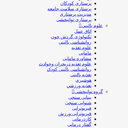
پرستاری کودکان
پرستاری سلامت جامعه
مدیریت پرستاری
پرستاری توانبخشی
علوم بالینی
اتاق عمل
تکنولوژی گردش خون
روانشناسی بالینی
علوم تغذیه
مامایی
مشاوره مامایی
علوم تغذیه دربحران وحوادث
روانشناسی بالینی کودک
تغذیه بالینی
هوشبری
تغذيه ورزشي
گروه توانبخشی
بینایی سنجی
شنوایی سنجی
فیزیوتراپی
فیزیوتراپی ورزش
کاردرمانی
گفتار درمانی