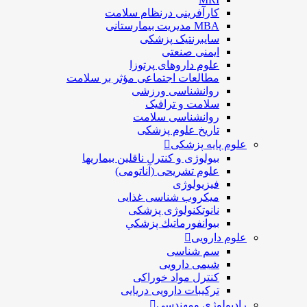
کارآفرینی درنظام سلامت
MBA مدیریت بیمارستانی
سایبرنتیک پزشکی
ایمنی صنعتی
علوم داروهای پرتوزا
مطالعات اجتماعی مؤثر بر سلامت
روانشناسی ورزشی
سلامت و ترافیک
روانشناسی سلامت
تاریخ علوم پزشکی
علوم پایه پزشکی
بیولوژی و کنترل ناقلین بیماریها
علوم تشریحی (آناتومی)
فیزیولوژی
ميكروب شناسی غذایی
نانوتکنولوژی پزشکی
بيوانفورماتيك پزشكي
علوم دارویی
سم شناسی
شیمی دارویی
کنترل مواد خوراکی
ترکیبات دارویی دریایی
رادیولوژی ومهندسی