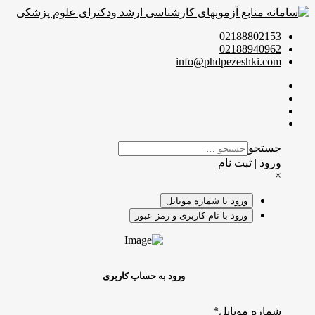
02188802153
02188940962
info@phdpezeshki.com
جستجو
ورود | ثبت نام
×
ورود با شماره موبایل
ورود با نام کاربری و رمز عبور
ورود به حساب کاربری
شماره موبایل
*