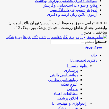
سوالات دکتری تخصصی وزارت بهداشت
منابع و سوالات استخدامی وگزینش
آموزش تصویری زبان انگلیسی
آزمون آنلاین زبان ارشد و دکتری
© 2026 تمامی حقوق محفوظ است. آدرس:‌ تهران بالاتر ازمیدان
ولیعصر -بعد از تقاطع زرتشت - خیابان پزشک پور - پلاک 12 -
ساختمان معین
جستجو
منوی ورود
خانه
دکتری تخصصی
علوم بالینی
پرستاری
روانشناسی بالینی
روانشناسی نظامی
علوم تغذیه
مامایی
مطالعات اعتیاد
اخلاق پزشکی
رادیولوژی و مهندسی
فيزيك پزشکی