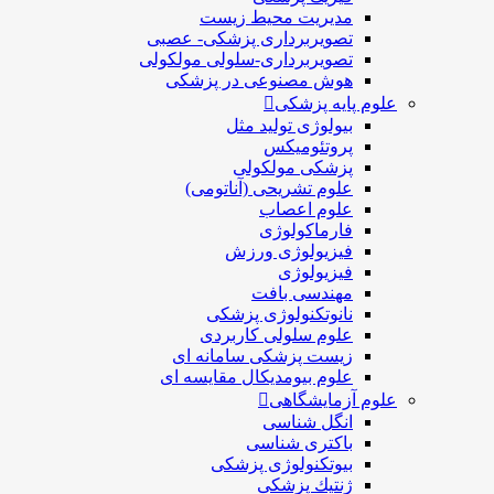
مدیریت محیط زیست
تصویربرداری پزشکی- عصبی
تصویربرداری-سلولی مولکولی
هوش مصنوعی در پزشکی
علوم پایه پزشکی
بیولوژی تولید مثل
پروتئومیکس
پزشکی مولکولی
علوم تشریحی (آناتومی)
علوم اعصاب
فارماکولوژی
فیزیولوژی ورزش
فیزیولوژی
مهندسی بافت
نانوتکنولوژی پزشکی
علوم سلولی کاربردی
زیست پزشکی سامانه ای
علوم بیومدیکال مقایسه ای
علوم آزمایشگاهی
انگل شناسی
باکتری شناسی
بیوتکنولوژی پزشکی
ژنتيك پزشکی