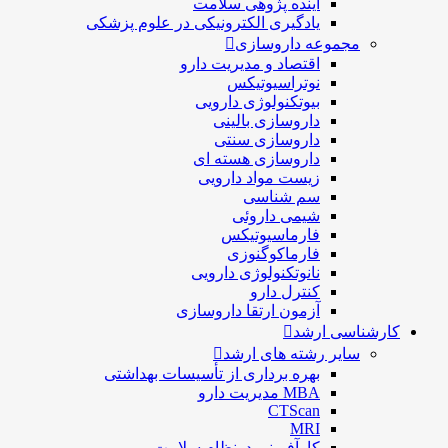
آینده پژوهی سلامت
یادگیری الکترونیکی در علوم پزشکی
مجموعه داروسازی
اقتصاد و مديريت دارو
نوتراسیوتیکس
بيوتكنولوژی دارویی
داروسازی بالينی
داروسازی سنتی
داروسازی هسته ای
زیست مواد دارویی
سم شناسی
شيمی داروئی
فارماسيوتيكس
فارماكوگنوزی
نانوتکنولوژی دارویی
كنترل دارو
آزمون ارتقا داروسازی
کارشناسی ارشد
سایر رشته های ارشد
بهره برداری از تأسیسات بهداشتی
MBA مدیریت دارو
CTScan
MRI
کارآفرینی درنظام سلامت