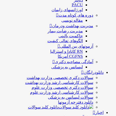
دیالیز
PACU
اورژانسهای زایمان
دوره های کوتاه مدت
مقاله نویسی
مدیریت بهداشت ودرمان
مديريت رضايت بيمار
حاكميت بالينی
الگوهای تعالی کيفيت
آزمونهای بین المللی
RN کانادا و استرالیا
CGFNS آمریکا
آمادگی مصاحبه دکتری
لیسانس به پزشکی
دانلودرایگان
سوالات دکتری تخصصی وزارت بهداشت
سوالات کارشناسی ارشد وزارت بهداشت
سوالات دکتری تخصصی وزارت علوم
سوالات کارشناسی ارشد وزارت علوم
سوالات لیسانس به پزشکی
دانلود دفترچه آزمونها
دانلود کلید سوالات
اخبار