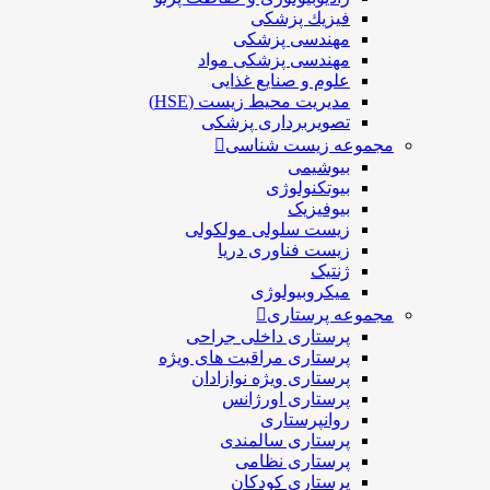
فيزيك پزشکی
مهندسی پزشکی
مهندسی پزشکی مواد
علوم و صنايع غذایی
مدیریت محیط زیست (HSE)
تصویربرداری پزشکی
مجموعه زیست شناسی
بیوشیمی
بیوتکنولوژی
بیوفیزیک
زیست سلولی مولکولی
زیست فناوری دریا
ژنتیک
میکروبیولوژی
مجموعه پرستاری
پرستاری داخلی جراحی
پرستاری مراقبت های ويژه
پرستاری ويژه نوازادان
پرستاری اورژانس
روانپرستاری
پرستاری سالمندی
پرستاری نظامی
پرستاری کودکان