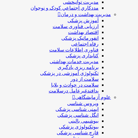
مديريت توانبخشی
مددکاري اجتماعي کودک و نوجوان
مدیریت بهداشت و درمان
آموزش پزشکی
ارزیابی فناوری سلامت
اقتصاد بهداشت
انفورماتیک پزشکی
رفاه اجتماعی
فناوری اطلاعات سلامت
کتابداری پزشکی
مديريت خدمات بهداشتی
برنامه ریزی یادگیری
تکنولوژی آموزشی در پزشکی
سلامت از دور
سلامت در حوادث و بلایا
پدافندغیرعامل درسلامت
علوم آزمایشگاهی
ویروس شناسی
ایمنی شناسی پزشكی
انگل شناسی پزشکی
بیوشیمی بالینی
بیوتکنولوژی پزشکی
قارچ شناسی پزشکی