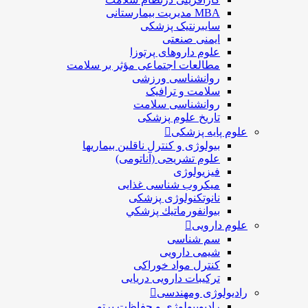
MBA مدیریت بیمارستانی
سایبرنتیک پزشکی
ایمنی صنعتی
علوم داروهای پرتوزا
مطالعات اجتماعی مؤثر بر سلامت
روانشناسی ورزشی
سلامت و ترافیک
روانشناسی سلامت
تاریخ علوم پزشکی
علوم پایه پزشکی
بیولوژی و کنترل ناقلین بیماریها
علوم تشریحی (آناتومی)
فیزیولوژی
ميكروب شناسی غذایی
نانوتکنولوژی پزشکی
بيوانفورماتيك پزشكي
علوم دارویی
سم شناسی
شیمی دارویی
کنترل مواد خوراکی
ترکیبات دارویی دریایی
رادیولوژی ومهندسی
رادیوبیولوژی و حفاظت پرتو