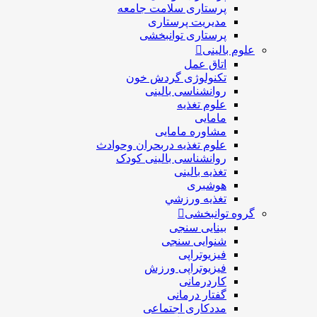
پرستاری سلامت جامعه
مدیریت پرستاری
پرستاری توانبخشی
علوم بالینی
اتاق عمل
تکنولوژی گردش خون
روانشناسی بالینی
علوم تغذیه
مامایی
مشاوره مامایی
علوم تغذیه دربحران وحوادث
روانشناسی بالینی کودک
تغذیه بالینی
هوشبری
تغذيه ورزشي
گروه توانبخشی
بینایی سنجی
شنوایی سنجی
فیزیوتراپی
فیزیوتراپی ورزش
کاردرمانی
گفتار درمانی
مددکاری اجتماعی