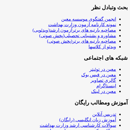
بحث وتبادل نظر
انجمن گفتگوی موسسه معین
نمونه کارنامه آزمون وزارت بهداشت
مصاحبه بارتبه های برترآزمون ارشد(ویدئویی)
مشاوره و پشتیبانی تحصیلی(پخش صوتی)
مصاحبه بارتبه های برتر(پخش صوتی)
ویدئو از کلاسها
شبکه های اجتماعی
معین در توئیتر
معین در فیس بوک
گالری تصاویر
اینستاگرام
معین در لینک
آموزش ومطالب رایگان
تدریس آنلاین
آموزش زبان انگلیسی (رایگان)
سوالات کارشناسی ارشد وزارت بهداشت