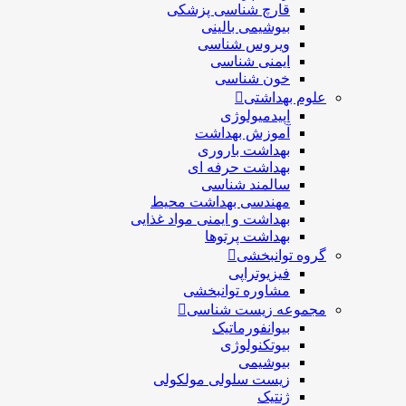
قارچ شناسی پزشكی
بیوشیمی بالینی
ویروس شناسی
ایمنی شناسی
خون شناسی
علوم بهداشتی
اپیدمیولوژی
آموزش بهداشت
بهداشت باروری
بهداشت حرفه ای
سالمند شناسی
مهندسی بهداشت محيط
بهداشت و ایمنی مواد غذایی
بهداشت پرتوها
گروه توانبخشی
فیزیوتراپی
مشاوره توانبخشی
مجموعه زیست شناسی
بیوانفورماتیک
بیوتکنولوژی
بیوشیمی
زیست سلولی مولکولی
ژنتیک