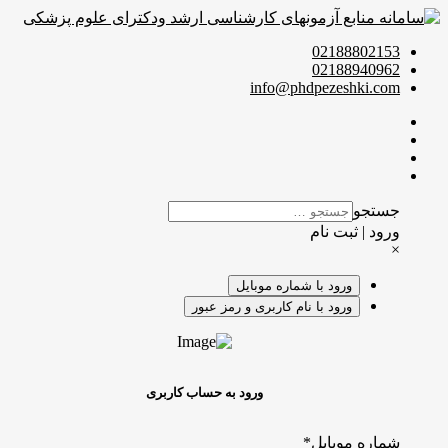
02188802153
02188940962
info@phdpezeshki.com
جستجو
ورود | ثبت نام
×
ورود با شماره موبایل
ورود با نام کاربری و رمز عبور
ورود به حساب کاربری
شماره موبایل
*