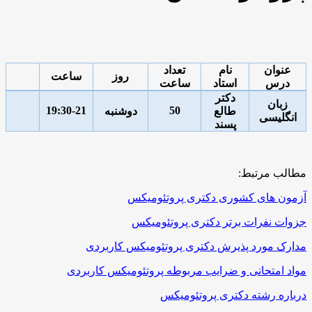
عنوان
نام
تعداد
روز
ساعت
درس
استاد
ساعت
دکتر
زبان
19:30-21
50
طالع
دوشنبه
انگلیسی
پسند
مطالب مرتبط:
آزمون های کشوری دکتری پروتئومیکس
جزوات نفرات برتر دکتری پروتئومیکس
مدارک مورد پذیرش دکتری پروتئومیکس کاربردی
مواد امتحانی و ضرایب مربوطه پروتئومیکس کاربردی
درباره رشته دکتری پروتئومیکس