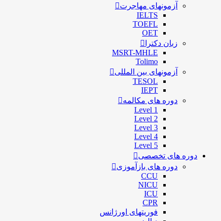
آزمونهای مهاجرت
IELTS
TOEFL
OET
زبان دکترا
MSRT-MHLE
Tolimo
آزمونهای بین المللی
TESOL
IEPT
دوره های مکالمه
Level 1
Level 2
Level 3
Level 4
Level 5
دوره های تخصصی
دوره های بازآموزی
CCU
NICU
ICU
CPR
فوریتهای اورژانس