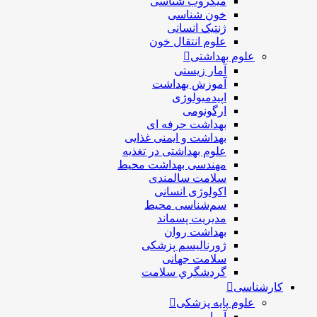
ميكروب شناسی
خون شناسی
ژنتیک انسانی
علوم انتقال خون
علوم بهداشتی
آمار زیستی
آموزش بهداشت
اپیدمیولوژی
ارگونومی
بهداشت حرفه ای
بهداشت و ایمنی غذایی
علوم بهداشتی در تغذیه
مهندسی بهداشت محيط
سلامت سالمندی
اکولوژی انسانی
سم‌شناسی محیط
مدیریت پسماند
بهداشت روان
ژورنالیسم پزشکی
سلامت جهانی
گردشگري سلامت
کارشناسی
علوم پایه پزشکی
آمـار