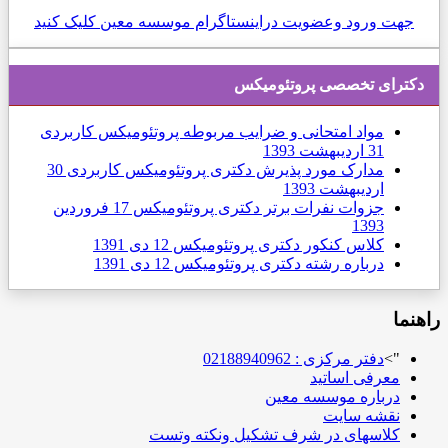
جهت ورود وعضویت دراینستاگرام موسسه معین کلیک کنید
دكترای تخصصی پروتئومیکس
مواد امتحانی و ضرایب مربوطه پروتئومیکس کاربردی
31 ارديبهشت 1393
مدارک مورد پذیرش دکتری پروتئومیکس کاربردی
30
ارديبهشت 1393
جزوات نفرات برتر دکتری پروتئومیکس
17 فروردين
1393
کلاس کنکور دکتری پروتئومیکس
12 دی 1391
درباره رشته دکتری پروتئومیکس
12 دی 1391
راهنما
">
دفتر مرکزی : 02188940962
معرفی اساتید
درباره موسسه معین
نقشه سایت
کلاسهای در شرف تشکیل ونکته وتست