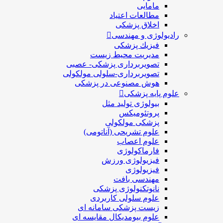
مامایی
مطالعات اعتیاد
اخلاق پزشکی
رادیولوژی و مهندسی
فيزيك پزشکی
مدیریت محیط زیست
تصویربرداری پزشکی- عصبی
تصویربرداری-سلولی مولکولی
هوش مصنوعی در پزشکی
علوم پایه پزشکی
بیولوژی تولید مثل
پروتئومیکس
پزشکی مولکولی
علوم تشریحی (آناتومی)
علوم اعصاب
فارماکولوژی
فیزیولوژی ورزش
فیزیولوژی
مهندسی بافت
نانوتکنولوژی پزشکی
علوم سلولی کاربردی
زیست پزشکی سامانه ای
علوم بیومدیکال مقایسه ای