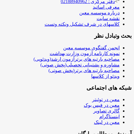
">
دفتر مرکزی : 02188940962
معرفی اساتید
درباره موسسه معین
نقشه سایت
کلاسهای در شرف تشکیل ونکته وتست
ث وتبادل نظر
انجمن گفتگوی موسسه معین
نمونه کارنامه آزمون وزارت بهداشت
مصاحبه بارتبه های برترآزمون ارشد(ویدئویی)
مشاوره و پشتیبانی تحصیلی(پخش صوتی)
مصاحبه بارتبه های برتر(پخش صوتی)
ویدئو از کلاسها
که های اجتماعی
معین در توئیتر
معین در فیس بوک
گالری تصاویر
اینستاگرام
معین در لینک
وزش ومطالب رایگان