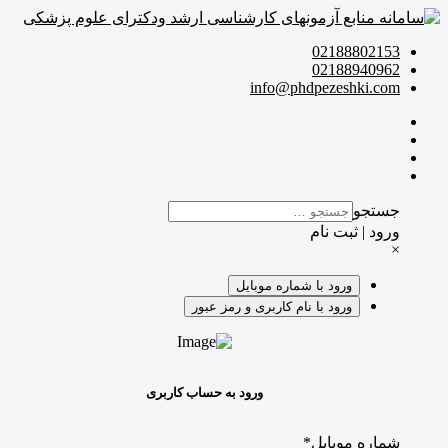
02188802153
02188940962
info@phdpezeshki.com
جستجو
ورود | ثبت نام
×
ورود با شماره موبایل
ورود با نام کاربری و رمز عبور
ورود به حساب کاربری
شماره موبایل
*