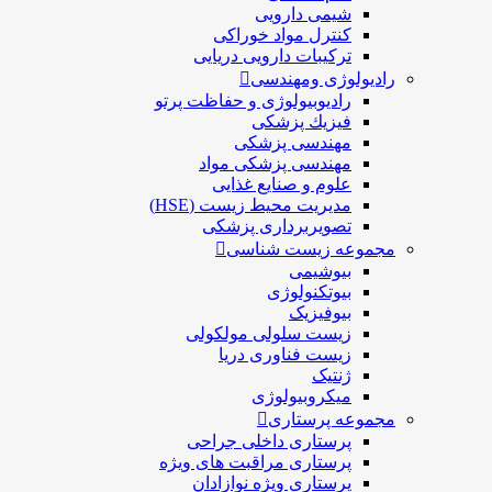
شیمی دارویی
کنترل مواد خوراکی
ترکیبات دارویی دریایی
رادیولوژی ومهندسی
رادیوبیولوژی و حفاظت پرتو
فيزيك پزشکی
مهندسی پزشکی
مهندسی پزشکی مواد
علوم و صنايع غذایی
مدیریت محیط زیست (HSE)
تصویربرداری پزشکی
مجموعه زیست شناسی
بیوشیمی
بیوتکنولوژی
بیوفیزیک
زیست سلولی مولکولی
زیست فناوری دریا
ژنتیک
میکروبیولوژی
مجموعه پرستاری
پرستاری داخلی جراحی
پرستاری مراقبت های ويژه
پرستاری ويژه نوازادان