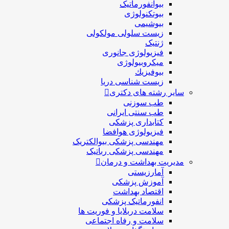
بیوانفورماتیک
بیوتکنولوژی
بیوشیمی
زیست سلولی مولکولی
ژنتیک
فیزیولوژی جانوری
میکروبیولوژی
بيوفيزيك
زیست شناسی دریا
سایر رشته های دکتری
طب سوزنی
طب سنتی ایرانی
کتابداری پزشکی
فیزیولوژی هوافضا
مهندسی پزشکی بیوالکتریک
مهندسی پزشکی رباتیک
مدیریت بهداشت و درمان
آمارزیستی
آموزش پزشکی
اقتصاد بهداشت
انفورماتیک پزشکی
سلامت دربلايا و فوريت ها
سلامت و رفاه اجتماعی