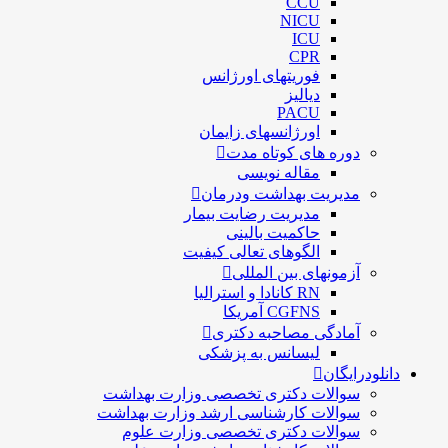
CCU
NICU
ICU
CPR
فوریتهای اورژانس
دیالیز
PACU
اورژانسهای زایمان
دوره های کوتاه مدت
مقاله نویسی
مدیریت بهداشت ودرمان
مديريت رضايت بيمار
حاكميت بالينی
الگوهای تعالی کيفيت
آزمونهای بین المللی
RN کانادا و استرالیا
CGFNS آمریکا
آمادگی مصاحبه دکتری
لیسانس به پزشکی
دانلودرایگان
سوالات دکتری تخصصی وزارت بهداشت
سوالات کارشناسی ارشد وزارت بهداشت
سوالات دکتری تخصصی وزارت علوم