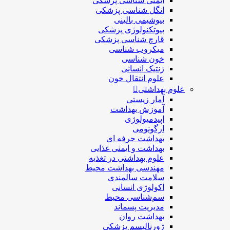
ایمنی شناسی پزشكی
انگل شناسی پزشکی
بیوشیمی بالینی
بیوتکنولوژی پزشکی
قارچ شناسی پزشکی
ميكروب شناسی
خون شناسی
ژنتیک انسانی
علوم انتقال خون
علوم بهداشتی
آمار زیستی
آموزش بهداشت
اپیدمیولوژی
ارگونومی
بهداشت حرفه ای
بهداشت و ایمنی غذایی
علوم بهداشتی در تغذیه
مهندسی بهداشت محيط
سلامت سالمندی
اکولوژی انسانی
سم‌شناسی محیط
مدیریت پسماند
بهداشت روان
ژورنالیسم پزشکی