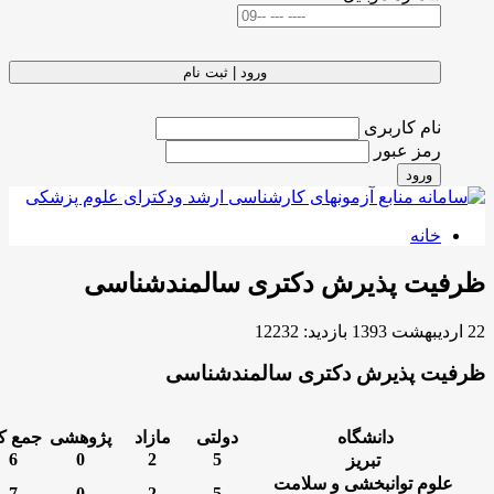
ورود | ثبت نام
نام کاربری
رمز عبور
ورود
خانه
رفیت پذیرش دکتری سالمندشناسی
 1393
بازدید: 12232
فیت پذیرش دکتری سالمندشناسی
دانشگاه
دولتی
مازاد
پژوهشی
جمع کل
6
0
2
5
تبریز
علوم توانبخشی و سلامت
7
0
2
5