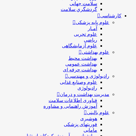
سلامت جهانی
گردشگري سلامت
کارشناسی
علوم پایه پزشکی
آمـار
علوم تجربی
ریاضی
علوم آزمایشگاهی
علوم بهداشتی
بهداشت محیط
بهداشت عمومی
بهداشت حرفه ای
رادیولوژی و مهندسی
علوم وصنایع غذایی
رادیولوژی
مدیریت بهداشت و درمان
فناوری اطلاعات سلامت
آموزش راهنمایی و مشاوره
علوم بالینی
هوشبری
فوریتهای پزشکی
مامایی
روانشناسی و آموزش کودکان استثنایی