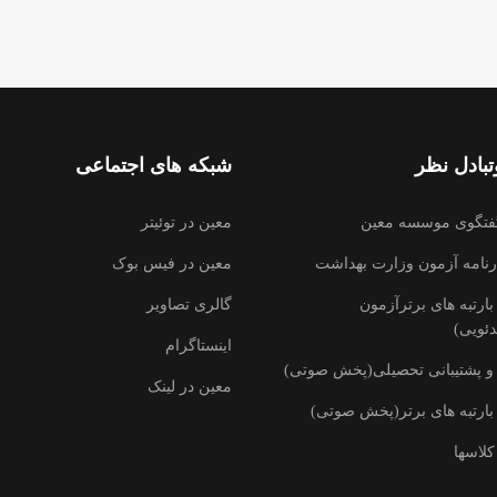
بادل نظر
شبکه های اجتماعی
فتگوی موسسه معین
معین در توئیتر
رنامه آزمون وزارت بهداشت
معین در فیس بوک
ارتبه های برترآزمون
گالری تصاویر
ئویی)
اینستاگرام
و پشتیبانی تحصیلی(پخش صوتی)
معین در لینک
بارتبه های برتر(پخش صوتی)
کلاسها