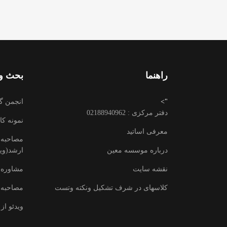
راهنما
بحث وت
">
انجمن گ
دفتر مرکزی : 02188940962
نمونه کا
معرفی اساتید
مصاحبه ب
درباره موسسه معین
ارشد(وید
نقشه سایت
مشاوره 
کلاسهای در شرف تشکیل ونکته وتست
مصاحبه 
ویدئو از 