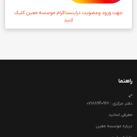
جهت ورود وعضویت دراینستاگرام موسسه معین کلیک
کنید
راهنما
">
دفتر مرکزی : 02188940962
معرفی اساتید
درباره موسسه معین