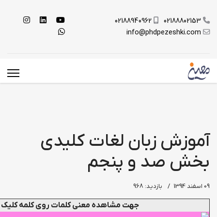
02188940962
02188802153
info@phdpezeshki.com
آموزش زبان لغات کلیدی
بخش صد و پنجم
09 اسفند 1394
بازدید: 968
جهت مشاهده معنی کلمات روی کلمه کلیک ک