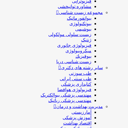
فیزیوتراپی
مشاوره توانبخشی
مجموعه زیست شناسی
بیوانفورماتیک
بیوتکنولوژی
بیوشیمی
زیست سلولی مولکولی
ژنتیک
فیزیولوژی جانوری
میکروبیولوژی
بيوفيزيك
زیست شناسی دریا
سایر رشته های دکتری
طب سوزنی
طب سنتی ایرانی
کتابداری پزشکی
فیزیولوژی هوافضا
مهندسی پزشکی بیوالکتریک
مهندسی پزشکی رباتیک
مدیریت بهداشت و درمان
آمارزیستی
آموزش پزشکی
اقتصاد بهداشت