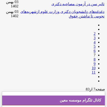
03 بهمن
تاثیر سن در آزمون مصاحبه دکتری
1402
دغدغه‌های دانشجویان دکتری وزارت علوم ازشهریه‌های
03 بهمن
1402
نجومی تا نداشتن حقوق
2
3
4
5
6
7
8
9
10
11
صفحه7 از83
کانال تلگرام موسسه معین