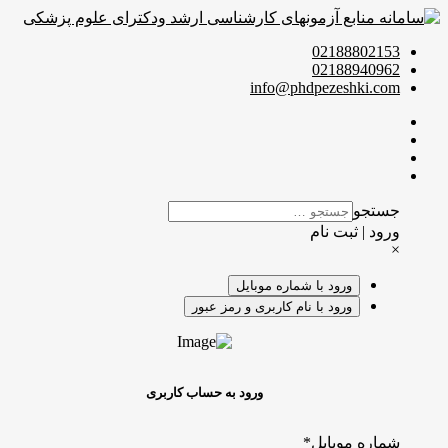
02188802153
02188940962
info@phdpezeshki.com
جستجو
ورود | ثبت نام
×
ورود با شماره موبایل
ورود با نام کاربری و رمز عبور
ورود به حساب کاربری
شماره موبایل
*