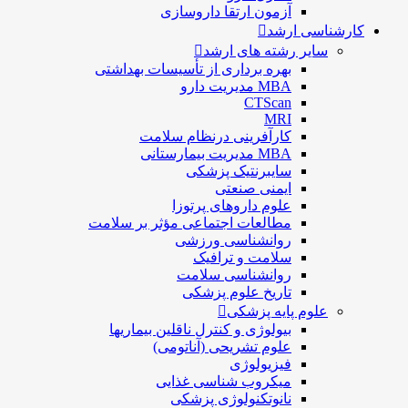
آزمون ارتقا داروسازی
کارشناسی ارشد
سایر رشته های ارشد
بهره برداری از تأسیسات بهداشتی
MBA مدیریت دارو
CTScan
MRI
کارآفرینی درنظام سلامت
MBA مدیریت بیمارستانی
سایبرنتیک پزشکی
ایمنی صنعتی
علوم داروهای پرتوزا
مطالعات اجتماعی مؤثر بر سلامت
روانشناسی ورزشی
سلامت و ترافیک
روانشناسی سلامت
تاریخ علوم پزشکی
علوم پایه پزشکی
بیولوژی و کنترل ناقلین بیماریها
علوم تشریحی (آناتومی)
فیزیولوژی
ميكروب شناسی غذایی
نانوتکنولوژی پزشکی