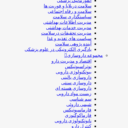
انفورماتیک پزشکی
سلامت دربلايا و فوريت ها
سلامت و رفاه اجتماعی
سیاستگذاری سلامت
مدیریت اطلاعات بهداشتی
مدیریت خدمات بهداشتی
مدیریت تحقیقات درسلامت
سیاست های تغذیه و غذا
آینده پژوهی سلامت
یادگیری الکترونیکی در علوم پزشکی
مجموعه داروسازی
اقتصاد و مديريت دارو
نوتراسیوتیکس
بيوتكنولوژی دارویی
داروسازی بالينی
داروسازی سنتی
داروسازی هسته ای
زیست مواد دارویی
سم شناسی
شيمی داروئی
فارماسيوتيكس
فارماكوگنوزی
نانوتکنولوژی دارویی
كنترل دارو