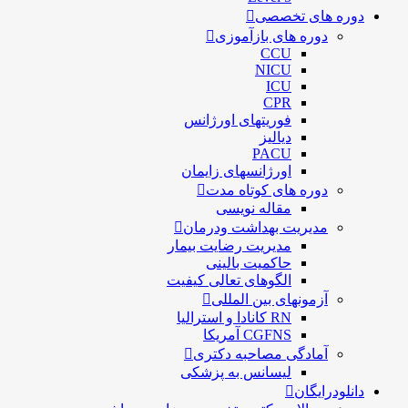
دوره های تخصصی
دوره های بازآموزی
CCU
NICU
ICU
CPR
فوریتهای اورژانس
دیالیز
PACU
اورژانسهای زایمان
دوره های کوتاه مدت
مقاله نویسی
مدیریت بهداشت ودرمان
مديريت رضايت بيمار
حاكميت بالينی
الگوهای تعالی کيفيت
آزمونهای بین المللی
RN کانادا و استرالیا
CGFNS آمریکا
آمادگی مصاحبه دکتری
لیسانس به پزشکی
دانلودرایگان