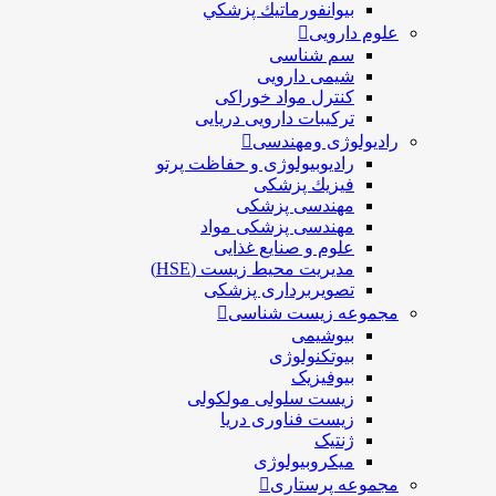
بيوانفورماتيك پزشكي
علوم دارویی
سم شناسی
شیمی دارویی
کنترل مواد خوراکی
ترکیبات دارویی دریایی
رادیولوژی ومهندسی
رادیوبیولوژی و حفاظت پرتو
فيزيك پزشکی
مهندسی پزشکی
مهندسی پزشکی مواد
علوم و صنايع غذایی
مدیریت محیط زیست (HSE)
تصویربرداری پزشکی
مجموعه زیست شناسی
بیوشیمی
بیوتکنولوژی
بیوفیزیک
زیست سلولی مولکولی
زیست فناوری دریا
ژنتیک
میکروبیولوژی
مجموعه پرستاری