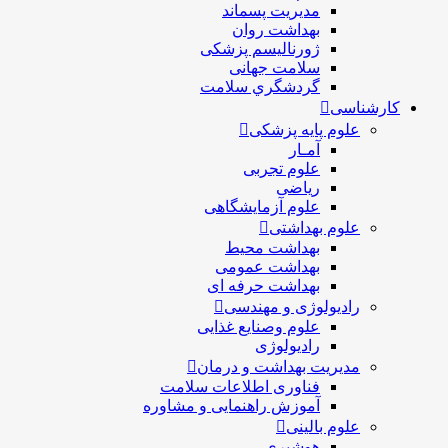
مدیریت پسماند
بهداشت روان
ژورنالیسم پزشکی
سلامت جهانی
گردشگري سلامت
کارشناسی
علوم پایه پزشکی
آمـار
علوم تجربی
ریاضی
علوم آزمایشگاهی
علوم بهداشتی
بهداشت محیط
بهداشت عمومی
بهداشت حرفه ای
رادیولوژی و مهندسی
علوم وصنایع غذایی
رادیولوژی
مدیریت بهداشت و درمان
فناوری اطلاعات سلامت
آموزش راهنمایی و مشاوره
علوم بالینی
هوشبری