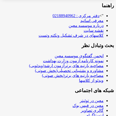
راهنما
">
دفتر مرکزی : 02188940962
معرفی اساتید
درباره موسسه معین
نقشه سایت
کلاسهای در شرف تشکیل ونکته وتست
بحث وتبادل نظر
انجمن گفتگوی موسسه معین
نمونه کارنامه آزمون وزارت بهداشت
مصاحبه بارتبه های برترآزمون ارشد(ویدئویی)
مشاوره و پشتیبانی تحصیلی(پخش صوتی)
مصاحبه بارتبه های برتر(پخش صوتی)
ویدئو از کلاسها
شبکه های اجتماعی
معین در توئیتر
معین در فیس بوک
گالری تصاویر
اینستاگرام