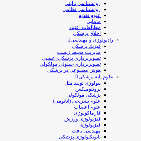
روانشناسی بالینی
روانشناسی نظامی
علوم تغذیه
مامایی
مطالعات اعتیاد
اخلاق پزشکی
رادیولوژی و مهندسی
فيزيك پزشکی
مدیریت محیط زیست
تصویربرداری پزشکی- عصبی
تصویربرداری-سلولی مولکولی
هوش مصنوعی در پزشکی
علوم پایه پزشکی
بیولوژی تولید مثل
پروتئومیکس
پزشکی مولکولی
علوم تشریحی (آناتومی)
علوم اعصاب
فارماکولوژی
فیزیولوژی ورزش
فیزیولوژی
مهندسی بافت
نانوتکنولوژی پزشکی