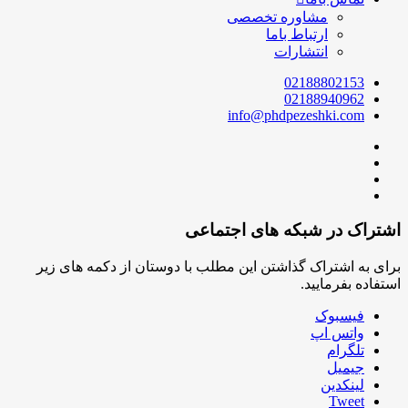
مشاوره تخصصی
ارتباط باما
انتشارات
02188802153
02188940962
info@phdpezeshki.com
اشتراک در شبکه های اجتماعی
برای به اشتراک گذاشتن این مطلب با دوستان از دکمه های زیر
استفاده بفرمایید.
فیسبوک
واتس اپ
تلگرام
جیمیل
لینکدین
Tweet