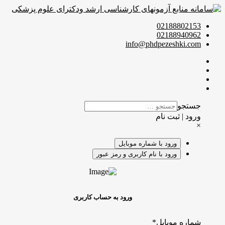
02188802153
02188940962
info@phdpezeshki.com
جستجو
ورود | ثبت نام
×
ورود با شماره موبایل
ورود با نام کاربری و رمز عبور
ورود به حساب کاربری
شماره موبایل
*