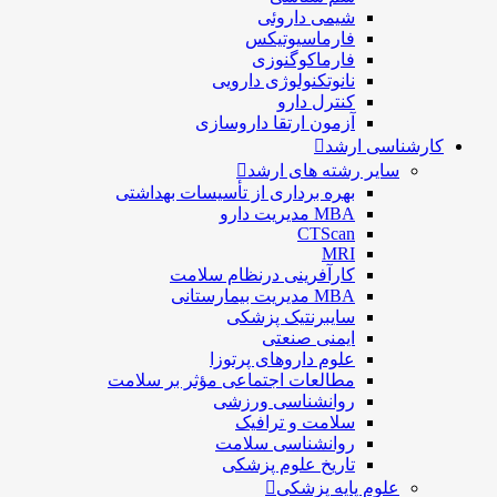
شيمی داروئی
فارماسيوتيكس
فارماكوگنوزی
نانوتکنولوژی دارویی
كنترل دارو
آزمون ارتقا داروسازی
کارشناسی ارشد
سایر رشته های ارشد
بهره برداری از تأسیسات بهداشتی
MBA مدیریت دارو
CTScan
MRI
کارآفرینی درنظام سلامت
MBA مدیریت بیمارستانی
سایبرنتیک پزشکی
ایمنی صنعتی
علوم داروهای پرتوزا
مطالعات اجتماعی مؤثر بر سلامت
روانشناسی ورزشی
سلامت و ترافیک
روانشناسی سلامت
تاریخ علوم پزشکی
علوم پایه پزشکی