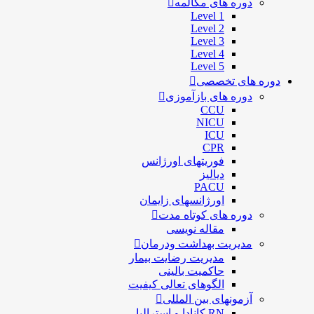
دوره های مکالمه
Level 1
Level 2
Level 3
Level 4
Level 5
دوره های تخصصی
دوره های بازآموزی
CCU
NICU
ICU
CPR
فوریتهای اورژانس
دیالیز
PACU
اورژانسهای زایمان
دوره های کوتاه مدت
مقاله نویسی
مدیریت بهداشت ودرمان
مديريت رضايت بيمار
حاكميت بالينی
الگوهای تعالی کيفيت
آزمونهای بین المللی
RN کانادا و استرالیا