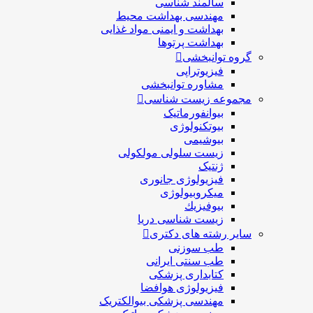
سالمند شناسی
مهندسی بهداشت محيط
بهداشت و ایمنی مواد غذایی
بهداشت پرتوها
گروه توانبخشی
فیزیوتراپی
مشاوره توانبخشی
مجموعه زیست شناسی
بیوانفورماتیک
بیوتکنولوژی
بیوشیمی
زیست سلولی مولکولی
ژنتیک
فیزیولوژی جانوری
میکروبیولوژی
بيوفيزيك
زیست شناسی دریا
سایر رشته های دکتری
طب سوزنی
طب سنتی ایرانی
کتابداری پزشکی
فیزیولوژی هوافضا
مهندسی پزشکی بیوالکتریک