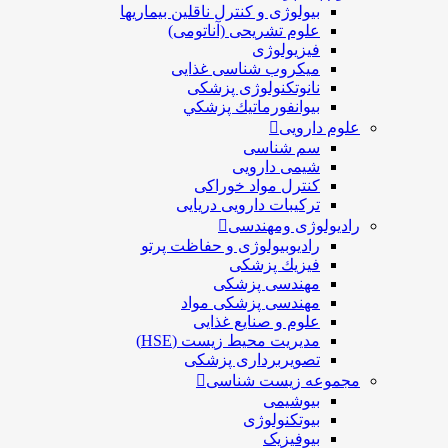
بیولوژی و کنترل ناقلین بیماریها
علوم تشریحی (آناتومی)
فیزیولوژی
ميكروب شناسی غذایی
نانوتکنولوژی پزشکی
بيوانفورماتيك پزشكي
علوم دارویی
سم شناسی
شیمی دارویی
کنترل مواد خوراکی
ترکیبات دارویی دریایی
رادیولوژی ومهندسی
رادیوبیولوژی و حفاظت پرتو
فيزيك پزشکی
مهندسی پزشکی
مهندسی پزشکی مواد
علوم و صنايع غذایی
مدیریت محیط زیست (HSE)
تصویربرداری پزشکی
مجموعه زیست شناسی
بیوشیمی
بیوتکنولوژی
بیوفیزیک