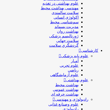
علوم بهداشتی در تغذیه
مهندسی بهداشت محيط
سلامت سالمندی
اکولوژی انسانی
سم‌شناسی محیط
مدیریت پسماند
بهداشت روان
ژورنالیسم پزشکی
سلامت جهانی
گردشگري سلامت
کارشناسی
علوم پایه پزشکی
آمـار
علوم تجربی
ریاضی
علوم آزمایشگاهی
علوم بهداشتی
بهداشت محیط
بهداشت عمومی
بهداشت حرفه ای
رادیولوژی و مهندسی
علوم وصنایع غذایی
رادیولوژی