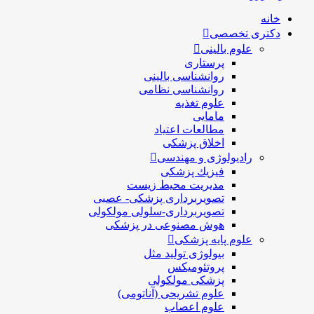
خانه
دکتری تخصصی
علوم بالینی
پرستاری
روانشناسی بالینی
روانشناسی نظامی
علوم تغذیه
مامایی
مطالعات اعتیاد
اخلاق پزشکی
رادیولوژی و مهندسی
فيزيك پزشکی
مدیریت محیط زیست
تصویربرداری پزشکی- عصبی
تصویربرداری-سلولی مولکولی
هوش مصنوعی در پزشکی
علوم پایه پزشکی
بیولوژی تولید مثل
پروتئومیکس
پزشکی مولکولی
علوم تشریحی (آناتومی)
علوم اعصاب