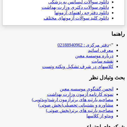
دانلود سوالات لیسانس به پزشکی
دانلود سوالات دکتری وزارت بهداشت
دانلود دفترچه راهنمای آزمونها
دانلود کلید سوالات آزمونهای مختلف
راهنما
">
دفتر مرکزی : 02188940962
معرفی اساتید
درباره موسسه معین
نقشه سایت
کلاسهای در شرف تشکیل ونکته وتست
بحث وتبادل نظر
انجمن گفتگوی موسسه معین
نمونه کارنامه آزمون وزارت بهداشت
مصاحبه بارتبه های برترآزمون ارشد(ویدئویی)
مشاوره و پشتیبانی تحصیلی(پخش صوتی)
مصاحبه بارتبه های برتر(پخش صوتی)
ویدئو از کلاسها
شبکه های اجتماعی