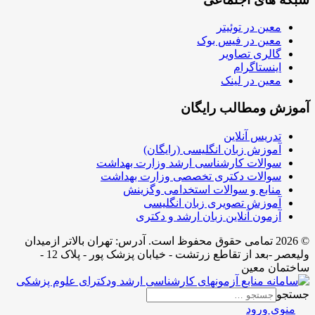
معین در توئیتر
معین در فیس بوک
گالری تصاویر
اینستاگرام
معین در لینک
آموزش ومطالب رایگان
تدریس آنلاین
آموزش زبان انگلیسی (رایگان)
سوالات کارشناسی ارشد وزارت بهداشت
سوالات دکتری تخصصی وزارت بهداشت
منابع و سوالات استخدامی وگزینش
آموزش تصویری زبان انگلیسی
آزمون آنلاین زبان ارشد و دکتری
© 2026 تمامی حقوق محفوظ است. آدرس:‌ تهران بالاتر ازمیدان
ولیعصر -بعد از تقاطع زرتشت - خیابان پزشک پور - پلاک 12 -
ساختمان معین
جستجو
منوی ورود