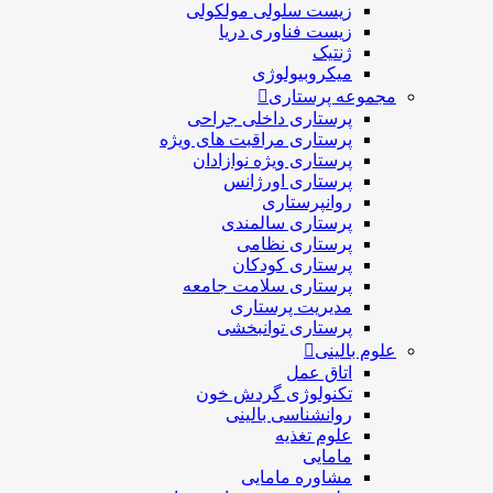
زیست سلولی مولکولی
زیست فناوری دریا
ژنتیک
میکروبیولوژی
مجموعه پرستاری
پرستاری داخلی جراحی
پرستاری مراقبت های ويژه
پرستاری ويژه نوازادان
پرستاری اورژانس
روانپرستاری
پرستاری سالمندی
پرستاری نظامی
پرستاری کودکان
پرستاری سلامت جامعه
مدیریت پرستاری
پرستاری توانبخشی
علوم بالینی
اتاق عمل
تکنولوژی گردش خون
روانشناسی بالینی
علوم تغذیه
مامایی
مشاوره مامایی