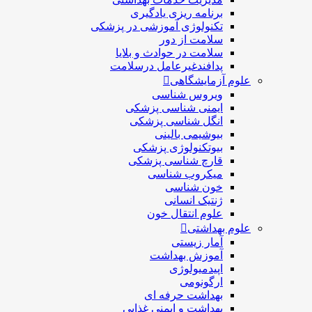
برنامه ریزی یادگیری
تکنولوژی آموزشی در پزشکی
سلامت از دور
سلامت در حوادث و بلایا
پدافندغیرعامل درسلامت
علوم آزمایشگاهی
ویروس شناسی
ایمنی شناسی پزشكی
انگل شناسی پزشکی
بیوشیمی بالینی
بیوتکنولوژی پزشکی
قارچ شناسی پزشکی
ميكروب شناسی
خون شناسی
ژنتیک انسانی
علوم انتقال خون
علوم بهداشتی
آمار زیستی
آموزش بهداشت
اپیدمیولوژی
ارگونومی
بهداشت حرفه ای
بهداشت و ایمنی غذایی