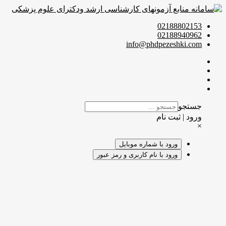
02188802153
02188940962
info@phdpezeshki.com
جستجو
ورود | ثبت نام
×
ورود با شماره موبایل
ورود با نام کاربری و رمز عبور