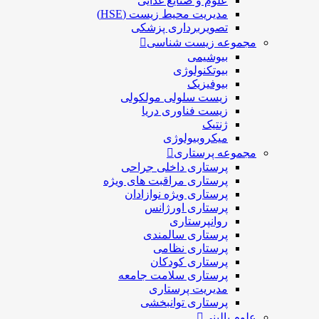
علوم و صنايع غذایی
مدیریت محیط زیست (HSE)
تصویربرداری پزشکی
مجموعه زیست شناسی
بیوشیمی
بیوتکنولوژی
بیوفیزیک
زیست سلولی مولکولی
زیست فناوری دریا
ژنتیک
میکروبیولوژی
مجموعه پرستاری
پرستاری داخلی جراحی
پرستاری مراقبت های ويژه
پرستاری ويژه نوازادان
پرستاری اورژانس
روانپرستاری
پرستاری سالمندی
پرستاری نظامی
پرستاری کودکان
پرستاری سلامت جامعه
مدیریت پرستاری
پرستاری توانبخشی
علوم بالینی