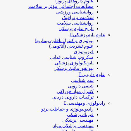
علوم داروهای پرتوزا
مطالعات اجتماعی مؤثر بر سلامت
روانشناسی ورزشی
سلامت و ترافیک
روانشناسی سلامت
تاریخ علوم پزشکی
علوم پایه پزشکی
بیولوژی و کنترل ناقلین بیماریها
علوم تشریحی (آناتومی)
فیزیولوژی
ميكروب شناسی غذایی
نانوتکنولوژی پزشکی
بيوانفورماتيك پزشكي
علوم دارویی
سم شناسی
شیمی دارویی
کنترل مواد خوراکی
ترکیبات دارویی دریایی
رادیولوژی ومهندسی
رادیوبیولوژی و حفاظت پرتو
فيزيك پزشکی
مهندسی پزشکی
مهندسی پزشکی مواد