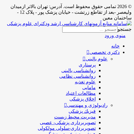
© 2026 تمامی حقوق محفوظ است. آدرس:‌ تهران بالاتر ازمیدان
ولیعصر -بعد از تقاطع زرتشت - خیابان پزشک پور - پلاک 12 -
ساختمان معین
جستجو
منوی ورود
خانه
دکتری تخصصی
علوم بالینی
پرستاری
روانشناسی بالینی
روانشناسی نظامی
علوم تغذیه
مامایی
مطالعات اعتیاد
اخلاق پزشکی
رادیولوژی و مهندسی
فيزيك پزشکی
مدیریت محیط زیست
تصویربرداری پزشکی- عصبی
تصویربرداری-سلولی مولکولی
هوش مصنوعی در پزشکی