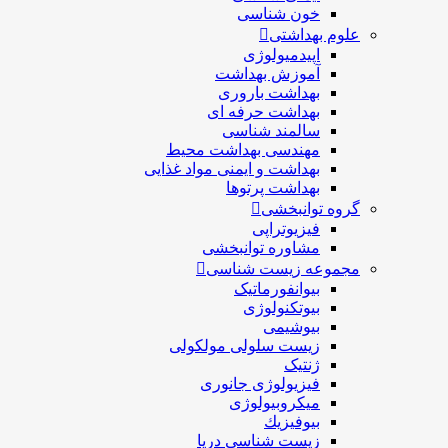
خون شناسی
علوم بهداشتی
اپیدمیولوژی
آموزش بهداشت
بهداشت باروری
بهداشت حرفه ای
سالمند شناسی
مهندسی بهداشت محيط
بهداشت و ایمنی مواد غذایی
بهداشت پرتوها
گروه توانبخشی
فیزیوتراپی
مشاوره توانبخشی
مجموعه زیست شناسی
بیوانفورماتیک
بیوتکنولوژی
بیوشیمی
زیست سلولی مولکولی
ژنتیک
فیزیولوژی جانوری
میکروبیولوژی
بيوفيزيك
زیست شناسی دریا