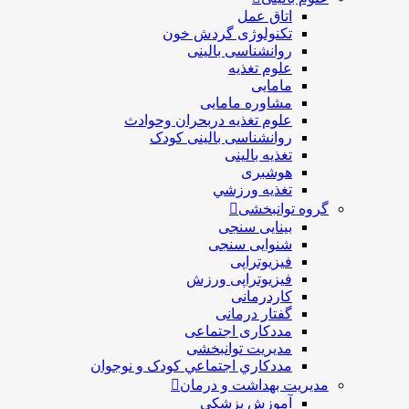
اتاق عمل
تکنولوژی گردش خون
روانشناسی بالینی
علوم تغذیه
مامایی
مشاوره مامایی
علوم تغذیه دربحران وحوادث
روانشناسی بالینی کودک
تغذیه بالینی
هوشبری
تغذيه ورزشي
گروه توانبخشی
بینایی سنجی
شنوایی سنجی
فیزیوتراپی
فیزیوتراپی ورزش
کاردرمانی
گفتار درمانی
مددکاری اجتماعی
مديريت توانبخشی
مددکاري اجتماعي کودک و نوجوان
مدیریت بهداشت و درمان
آموزش پزشکی