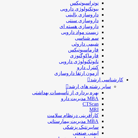
نوتراسیوتیکس
بيوتكنولوژی دارویی
داروسازی بالينی
داروسازی سنتی
داروسازی هسته ای
زیست مواد دارویی
سم شناسی
شيمی داروئی
فارماسيوتيكس
فارماكوگنوزی
نانوتکنولوژی دارویی
كنترل دارو
آزمون ارتقا داروسازی
کارشناسی ارشد
سایر رشته های ارشد
بهره برداری از تأسیسات بهداشتی
MBA مدیریت دارو
CTScan
MRI
کارآفرینی درنظام سلامت
MBA مدیریت بیمارستانی
سایبرنتیک پزشکی
ایمنی صنعتی