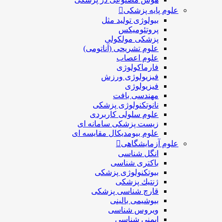
علوم پایه پزشکی
بیولوژی تولید مثل
پروتئومیکس
پزشکی مولکولی
علوم تشریحی (آناتومی)
علوم اعصاب
فارماکولوژی
فیزیولوژی ورزش
فیزیولوژی
مهندسی بافت
نانوتکنولوژی پزشکی
علوم سلولی کاربردی
زیست پزشکی سامانه ای
علوم بیومدیکال مقایسه ای
علوم آزمایشگاهی
انگل شناسی
باکتری شناسی
بیوتکنولوژی پزشکی
ژنتيك پزشکی
قارچ شناسی پزشكی
بیوشیمی بالینی
ویروس شناسی
ایمنی شناسی