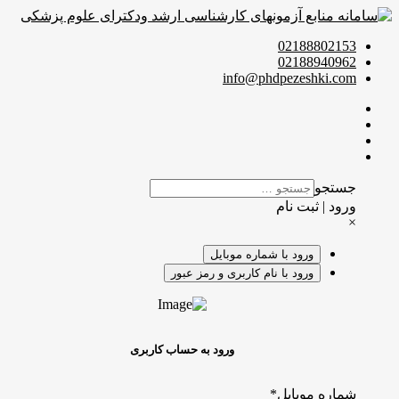
02188802153
02188940962
info@phdpezeshki.com
جستجو
ورود | ثبت نام
×
ورود با شماره موبایل
ورود با نام کاربری و رمز عبور
ورود به حساب کاربری
شماره موبایل
*