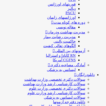
فوریتهای اورژانس
دیالیز
PACU
اورژانسهای زایمان
دوره های کوتاه مدت
مقاله نویسی
مدیریت بهداشت ودرمان
مديريت رضايت بيمار
حاكميت بالينی
الگوهای تعالی کيفيت
آزمونهای بین المللی
RN کانادا و استرالیا
CGFNS آمریکا
آمادگی مصاحبه دکتری
لیسانس به پزشکی
دانلودرایگان
سوالات دکتری تخصصی وزارت بهداشت
سوالات کارشناسی ارشد وزارت بهداشت
سوالات دکتری تخصصی وزارت علوم
سوالات کارشناسی ارشد وزارت علوم
سوالات لیسانس به پزشکی
دانلود دفترچه آزمونها