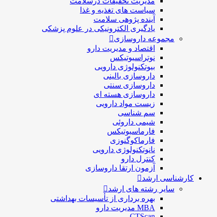
مدیریت تحقیقات درسلامت
سیاست های تغذیه و غذا
آینده پژوهی سلامت
یادگیری الکترونیکی در علوم پزشکی
مجموعه داروسازی
اقتصاد و مديريت دارو
نوتراسیوتیکس
بيوتكنولوژی دارویی
داروسازی بالينی
داروسازی سنتی
داروسازی هسته ای
زیست مواد دارویی
سم شناسی
شيمی داروئی
فارماسيوتيكس
فارماكوگنوزی
نانوتکنولوژی دارویی
كنترل دارو
آزمون ارتقا داروسازی
کارشناسی ارشد
سایر رشته های ارشد
بهره برداری از تأسیسات بهداشتی
MBA مدیریت دارو
CTScan