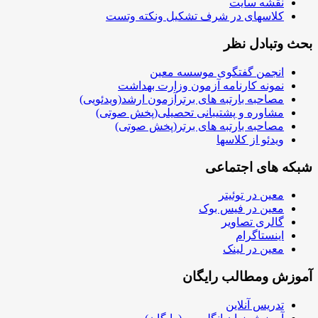
نقشه سایت
کلاسهای در شرف تشکیل ونکته وتست
بحث وتبادل نظر
انجمن گفتگوی موسسه معین
نمونه کارنامه آزمون وزارت بهداشت
مصاحبه بارتبه های برترآزمون ارشد(ویدئویی)
مشاوره و پشتیبانی تحصیلی(پخش صوتی)
مصاحبه بارتبه های برتر(پخش صوتی)
ویدئو از کلاسها
شبکه های اجتماعی
معین در توئیتر
معین در فیس بوک
گالری تصاویر
اینستاگرام
معین در لینک
آموزش ومطالب رایگان
تدریس آنلاین