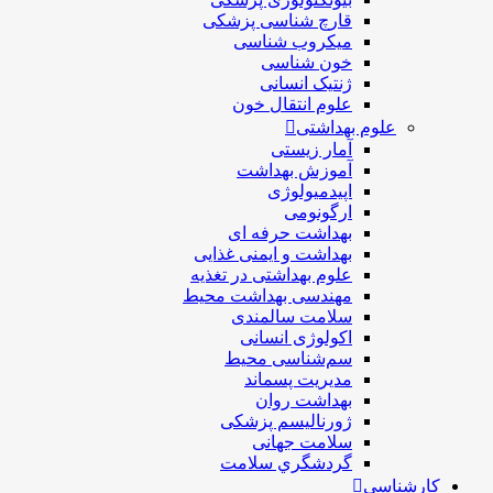
قارچ شناسی پزشکی
ميكروب شناسی
خون شناسی
ژنتیک انسانی
علوم انتقال خون
علوم بهداشتی
آمار زیستی
آموزش بهداشت
اپیدمیولوژی
ارگونومی
بهداشت حرفه ای
بهداشت و ایمنی غذایی
علوم بهداشتی در تغذیه
مهندسی بهداشت محيط
سلامت سالمندی
اکولوژی انسانی
سم‌شناسی محیط
مدیریت پسماند
بهداشت روان
ژورنالیسم پزشکی
سلامت جهانی
گردشگري سلامت
کارشناسی