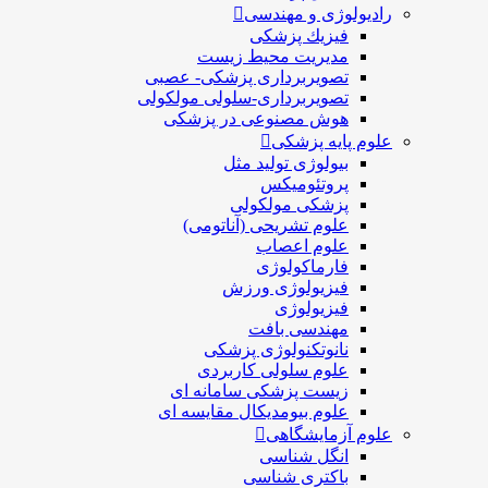
رادیولوژی و مهندسی
فيزيك پزشکی
مدیریت محیط زیست
تصویربرداری پزشکی- عصبی
تصویربرداری-سلولی مولکولی
هوش مصنوعی در پزشکی
علوم پایه پزشکی
بیولوژی تولید مثل
پروتئومیکس
پزشکی مولکولی
علوم تشریحی (آناتومی)
علوم اعصاب
فارماکولوژی
فیزیولوژی ورزش
فیزیولوژی
مهندسی بافت
نانوتکنولوژی پزشکی
علوم سلولی کاربردی
زیست پزشکی سامانه ای
علوم بیومدیکال مقایسه ای
علوم آزمایشگاهی
انگل شناسی
باکتری شناسی