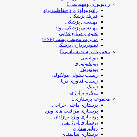
رادیولوژی ومهندسی
رادیوبیولوژی و حفاظت پرتو
فيزيك پزشکی
مهندسی پزشکی
مهندسی پزشکی مواد
علوم و صنايع غذایی
مدیریت محیط زیست (HSE)
تصویربرداری پزشکی
مجموعه زیست شناسی
بیوشیمی
بیوتکنولوژی
بیوفیزیک
زیست سلولی مولکولی
زیست فناوری دریا
ژنتیک
میکروبیولوژی
مجموعه پرستاری
پرستاری داخلی جراحی
پرستاری مراقبت های ويژه
پرستاری ويژه نوازادان
پرستاری اورژانس
روانپرستاری
پرستاری سالمندی