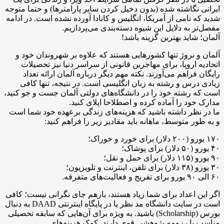
ایرانی نگاشته شده (بدون دخیل کردن سایر پارامترها) و حتما متوجه
شدید که نامی از آمریکا، انگلیس و کانادا آورده نشده است. در ادامه
مفصل‌تر به دلایل این شیوه دسته‌بندی می‌پردازیم.
آلمان؛ شاید بهترین گزینه باشد!
آلمان و نروژ تنها کشورهایی هستند که علاوه بر شهروندان خود و
اتحادیه اروپا، برای مهاجرین قانونی از سراسر دنیا نیز تحصیلات
رایگان فراهم می‌آورند. نکته مهم دیگر درباره آلمان ارائه تعداد
زیادی درس و رشته به زبان انگلیسی است. در نتیجه، تنها کافی
است که رشته خود را در دانشگاه‌های دولتی آلمان جست و جو کنید،
مدارک خود را آماده کرده و اصطلاحا اپلای کنید.
ما در نظر داشته باشید که هزینه‌های زندگی برعهده خود شما است
و به طور متوسط، ماهانه باید مقادیر زیر را فراهم کنید:
۱۷۰ یورو (۲۰۰ دلار) برای خورد و خوراک؛
۴۰ یورو (۵۰ دلار) برای پوشاک؛
۹۰ یورو (۱۱۵ دلار) برای حمل و نقل؛
۳۰ یورو (۳۸ دلار) برای تلفن، اینترنت و تلویزیون؛
۶۰ الی ۹۰ یورو برای تفریح و فعالیت‌های متفرقه.
اگر این اعداد برای شما زیاد هستند، بازهم جای نگرانی نیست؛ کافی
است در سایت دانشگاه مد نظر یا در پایگاه اینترنتی DAAD به دنبال
بورس (Scholarship) باشید. به ویژه برای آن‌هایی که سابقه تحصیلی
مناسب یا رزومه پژوهشی قوی دارند، کمک هزینه‌های