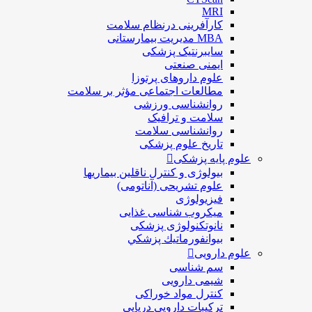
MRI
کارآفرینی درنظام سلامت
MBA مدیریت بیمارستانی
سایبرنتیک پزشکی
ایمنی صنعتی
علوم داروهای پرتوزا
مطالعات اجتماعی مؤثر بر سلامت
روانشناسی ورزشی
سلامت و ترافیک
روانشناسی سلامت
تاریخ علوم پزشکی
علوم پایه پزشکی
بیولوژی و کنترل ناقلین بیماریها
علوم تشریحی (آناتومی)
فیزیولوژی
ميكروب شناسی غذایی
نانوتکنولوژی پزشکی
بيوانفورماتيك پزشكي
علوم دارویی
سم شناسی
شیمی دارویی
کنترل مواد خوراکی
ترکیبات دارویی دریایی