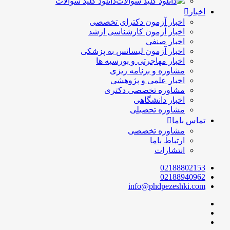
دانلود کلید سوالات
اخبار
اخبار آزمون دکترای تخصصی
اخبار آزمون کارشناسی ارشد
اخبار صنفی
اخبار آزمون لیسانس به پزشکی
اخبار مهاجرتی و بورسیه ها
مشاوره و برنامه ریزی
اخبار علمی و پژوهشی
مشاوره تخصصی دکتری
اخبار دانشگاهی
مشاوره تحصیلی
تماس باما
مشاوره تخصصی
ارتباط باما
انتشارات
02188802153
02188940962
info@phdpezeshki.com