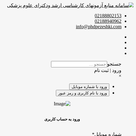
02188802153
02188940962
info@phdpezeshki.com
جستجو
ورود | ثبت نام
×
ورود با شماره موبایل
ورود با نام کاربری و رمز عبور
ورود به حساب کاربری
شماره موبایل
*