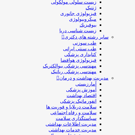
زیست سلولی مولکولی
ژنتیک
فیزیولوژی جانوری
میکروبیولوژی
بيوفيزيك
زیست شناسی دریا
سایر رشته های دکتری
طب سوزنی
طب سنتی ایرانی
کتابداری پزشکی
فیزیولوژی هوافضا
مهندسی پزشکی بیوالکتریک
مهندسی پزشکی رباتیک
مدیریت بهداشت و درمان
آمارزیستی
آموزش پزشکی
اقتصاد بهداشت
انفورماتیک پزشکی
سلامت دربلايا و فوريت ها
سلامت و رفاه اجتماعی
سیاستگذاری سلامت
مدیریت اطلاعات بهداشتی
مدیریت خدمات بهداشتی