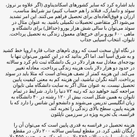
باید اشاره کرد که سایر کشورهای اسکاندیناوی (اگر علاوه بر نروژ،
سوئد و دانمارک، فنلاند را هم حساب کنیم) نیز شرایط مناسب،
ارزان و فوق‌العاده‌ای برای تحصیل فراهم می‌کنند. این امر تشدید
می‌شود اگر متقاضی تحصیلات تکمیلی باشید. به عنوان مثال در
سوئد می‌توان با سالی شش هزار یورو (حداقل) برای دانشگاه و
ماهی ۶۰۰ یورو برای خرج‌های معمول زندگی به تحصیل پرداخت.
تایوان، انتخاب آسیایی جذاب
در نگاه اول سخت است که روی نام‌های جذاب قاره اروپا خط کشید
و به شرق آسیا آمد. اما اگر بدانید که در این کشور می‌توان تنها با
بودجه‌ای معادل سه هزار دلار در یک دانشگاه ثبت نام کرد و سالانه
در حدود دو هزار دلار بابت هزینه زندگی پرداخت، معادله تغییر
می‌کند. این هزینه کمتر از نصف هزینه‌ای است که مثلا باید در سوئد
پرداخت. البته نگران نباشید، این هزینه کم به معنی کیفیت پایین
تحصیل نیست. به عنوان مثال اگر به سایت دانشگاه ملی تایوان
مراجعه کنید خواهید دید که رتبه ۷۲ دنیا را دارد. شرایط در تمام
تایوان به همین شکل است، بیش از ۱۲۰ رشته در ۴۰ دانشگاه به
زبان انگلیسی تدریس می‌شوند و دانشجو این شانس را دارد که با
هزینه پایین، سطح بالای زندگی را تجربه کند.
فرانسه، یک تجربه ویژه در سرزمین ناپلئون
هزینه تحصیل در فرانسه به قدری پایین است که می‌توان آن را
رایگان تلقی کرد. در مقطع لیسانس سالانه ۲۰۰ دلار، در مقطع
کارشناسی ارشد سالانه ۲۸۵ دلار و برای دکتری در حدود ۴۵۵ دلار